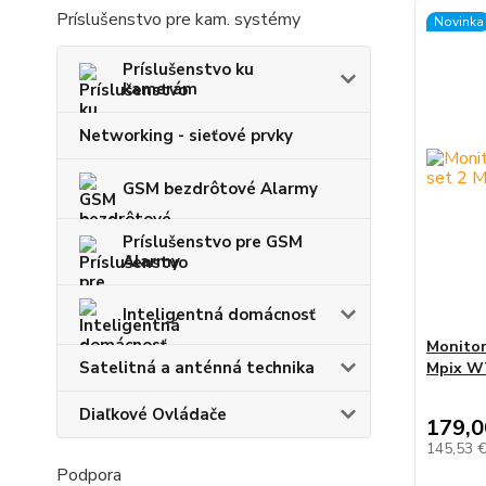
Príslušenstvo pre kam. systémy
Novinka
Príslušenstvo ku
kamerám
Networking - sieťové prvky
GSM bezdrôtové Alarmy
Príslušenstvo pre GSM
Alarmy
Inteligentná domácnosť
Monitor
Satelitná a anténná technika
Mpix WT
Diaľkové Ovládače
179,0
145,53 
Podpora