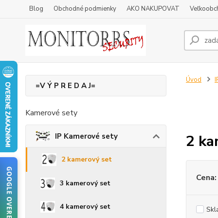
Blog
Obchodné podmienky
AKO NAKUPOVAT
Veľkoobc
Úvod
I
=V Ý P R E D A J=
Kamerové sety
IP Kamerové sety
2 ka
2 kamerový set
GOOGLE OVERENIE
Cena:
3 kamerový set
4 kamerový set
Skl