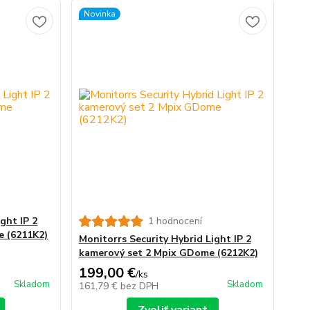
Novinka
ght IP 2
1 hodnocení
 (6211K2)
Monitorrs Security Hybrid Light IP 2
kamerový set 2 Mpix GDome (6212K2)
199,00 €
/
ks
Skladom
Skladom
161,79 €
bez DPH