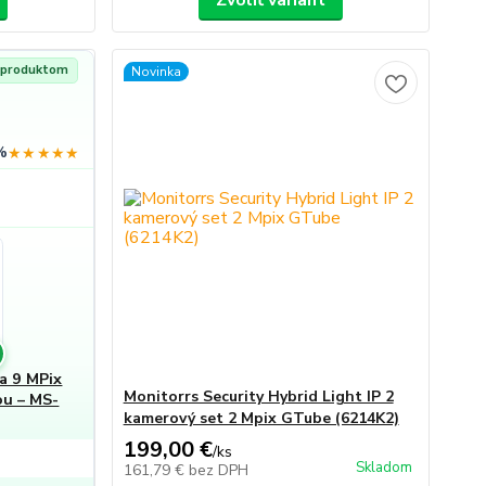
Zvoliť variant
s produktom
Novinka
%
★★★★★
a 9 MPix
Monitorrs Security Hybrid Light IP 2
ou – MS-
kamerový set 2 Mpix GTube (6214K2)
199,00 €
/
ks
Skladom
161,79 €
bez DPH