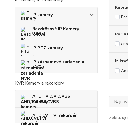
Kateg
IP kamery
Ec
Bezdrôtové IP Kamery
Wifi
PoE na
ano
IP PTZ kamery
Mikro
IP záznamové zariadenia
NVR
Án
XVR Kamery a rekordéry
AHD,TVI,CVI,CVBS
kamery
Najnov
AHD,CVI,TVI rekordér
Zobrazuje