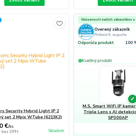
Zvoliť variant
Zvoliť variant
Skúsenosti našich zákazníkov 
Overený zákazník
Pridané 6. augusta
100 
Odporúča produkt
Kvalitný produkt
+
✓
M.S. Smart WiFi IP kamer
rs Security Hybrid Light IP 2
Triple Lens s AI detekci
ý set 2 Mpix WTube (6213K2)
SP300AP
0 €
/
ks
Skladom
€
bez DPH