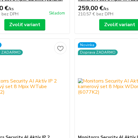
0 €
259,00 €
/
ks
/
ks
Skladom
€
bez DPH
210,57 €
bez DPH
Zvoliť variant
Zvoliť variant
Novinka
a ZADARMO
Doprava ZADARMO
s Security AI Aktív IP 2
Monitorrs Security AI Aktív 