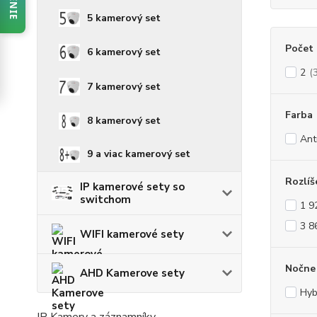
5 kamerový set
Počet 
6 kamerový set
2
(
7 kamerový set
Farba
8 kamerový set
Ant
9 a viac kamerový set
Rozlíš
IP kamerové sety so
switchom
1 9
3 8
WIFI kamerové sety
Nočne 
AHD Kamerove sety
Hyb
IP Kamery a záznamníky