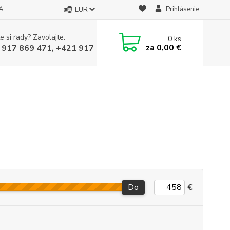
A
Prihlásenie
EUR
e si rady? Zavolajte.
0
ks
za
0,00 €
 917 869 471, +421 917 817 905
Do
€