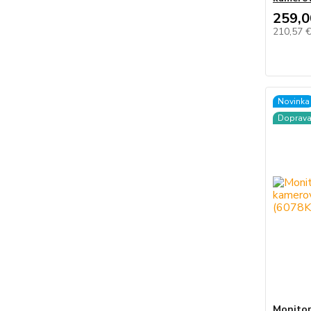
259,0
210,57 
Novinka
Doprav
Monitorr