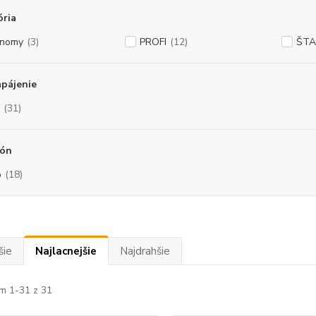
ória
onomy
(3)
PROFI
(12)
ŠT
pájenie
(31)
fón
o
(18)
šie
Najlacnejšie
Najdrahšie
m 1-31 z 31