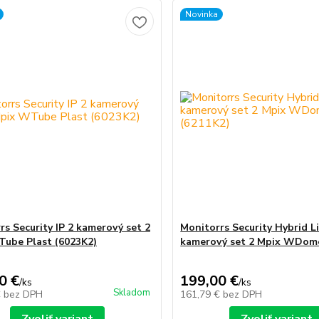
Novinka
rs Security IP 2 kamerový set 2
Monitorrs Security Hybrid Li
ube Plast (6023K2)
kamerový set 2 Mpix WDome
0 €
199,00 €
/
ks
/
ks
Skladom
€
bez DPH
161,79 €
bez DPH