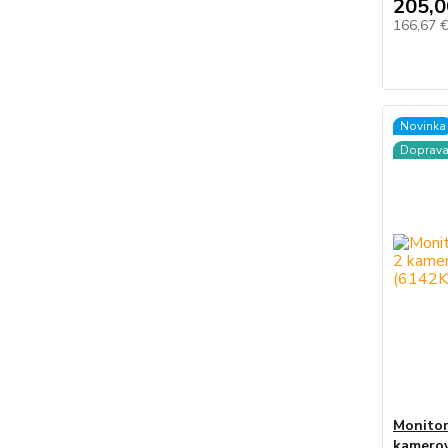
205,0
166,67 
Novinka
Doprav
Monitorr
kamerov