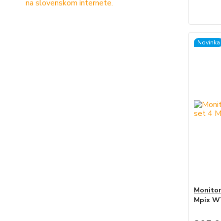
Novinka
Monitor
Mpix WT