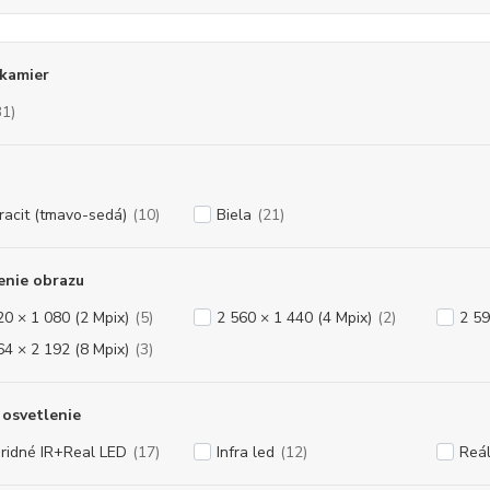
kamier
31)
racit (tmavo-sedá)
(10)
Biela
(21)
enie obrazu
20 × 1 080 (2 Mpix)
(5)
2 560 × 1 440 (4 Mpix)
(2)
2 59
64 × 2 192 (8 Mpix)
(3)
osvetlenie
ridné IR+Real LED
(17)
Infra led
(12)
Reál