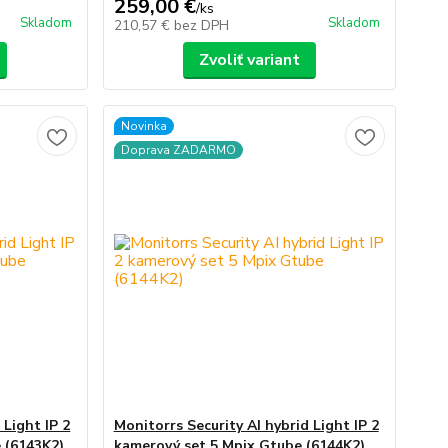
259,00 €
/
ks
Skladom
Skladom
210,57 €
bez DPH
Zvoliť variant
Novinka
Doprava ZADARMO
 Light IP 2
Monitorrs Security AI hybrid Light IP 2
 (6143K2)
kamerový set 5 Mpix Gtube (6144K2)