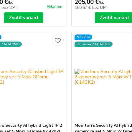
0 €
205,00 €
/
ks
/
ks
Skladom
€
bez DPH
166,67 €
bez DPH
Zvoliť variant
Zvoliť variant
Novinka
a ZADARMO
Doprava ZADARMO
s Security AI hybrid Light IP 2
Monitorrs Security AI hybrid
ý set 5 Mpix GDome (6142K2)
kamerový set 5 Mpix WTube