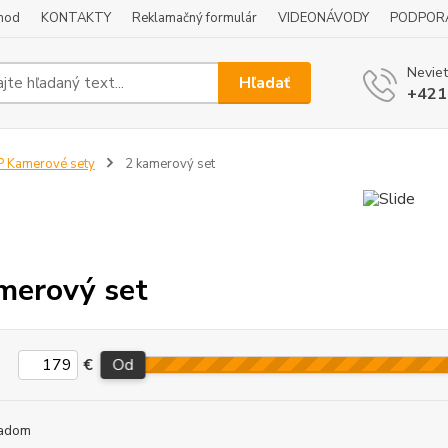
hod
KONTAKTY
Reklamačný formulár
VIDEONÁVODY
PODPOR
Neviet
Hľadať
+421
P Kamerové sety
2 kamerový set
merový set
€
Od
adom