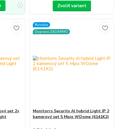
u
Zvoliť variant
i
Novinka
Doprava ZADARMO
ový set 2×
Monitorrs Security AI hybrid Light IP 2
ght
kamerový set 5 Mpix WDome (6141K2)