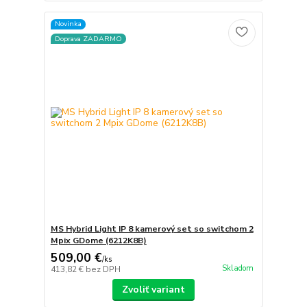
Novinka
Doprava ZADARMO
MS Hybrid Light IP 8 kamerový set so switchom 2
Mpix GDome (6212K8B)
509,00 €
/
ks
Skladom
413,82 €
bez DPH
Zvoliť variant