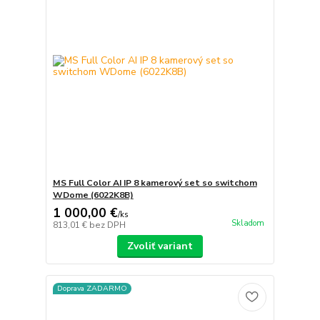
MS Full Color AI IP 8 kamerový set so switchom
WDome (6022K8B)
1 000,00 €
/
ks
Skladom
813,01 €
bez DPH
Zvoliť variant
Doprava ZADARMO