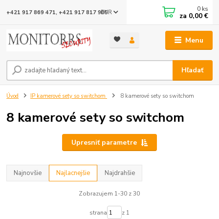
0
ks
EUR
+421 917 869 471, +421 917 817 905
za
0,00 €
Menu
Hľadať
Úvod
IP kamerové sety so switchom
8 kamerové sety so switchom
8 kamerové sety so switchom
Upresniť parametre
Najnovšie
Najlacnejšie
Najdrahšie
Zobrazujem 1-30 z 30
strana
z 1