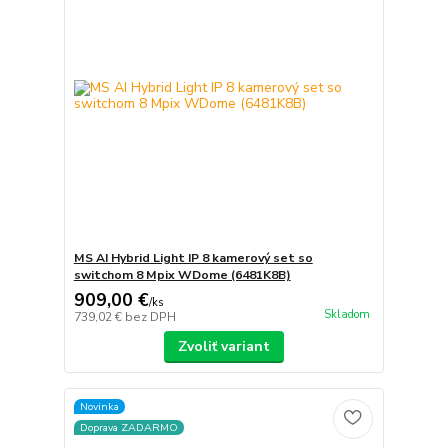
MS AI Hybrid Light IP 8 kamerový set so
switchom 8 Mpix WDome (6481K8B)
909,00 €
/
ks
Skladom
739,02 €
bez DPH
Zvoliť variant
Novinka
Doprava ZADARMO