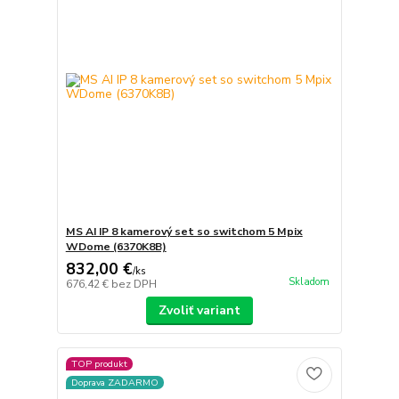
MS AI IP 8 kamerový set so switchom 5 Mpix
WDome (6370K8B)
832,00 €
/
ks
Skladom
676,42 €
bez DPH
Zvoliť variant
TOP produkt
Doprava ZADARMO