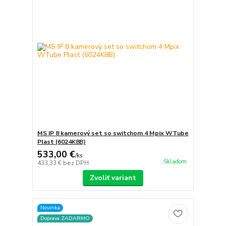
MS IP 8 kamerový set so switchom 4 Mpix WTube
Plast (6024K8B)
533,00 €
/
ks
Skladom
433,33 €
bez DPH
Zvoliť variant
Novinka
Doprava ZADARMO