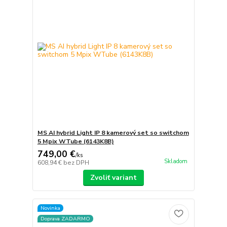
MS AI hybrid Light IP 8 kamerový set so switchom
5 Mpix WTube (6143K8B)
749,00 €
/
ks
Skladom
608,94 €
bez DPH
Zvoliť variant
Novinka
Doprava ZADARMO