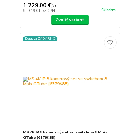
1 229,00 €
/
ks
Skladom
999,19 €
bez DPH
Zvoliť variant
Doprava ZADARMO
MS 4K IP 8 kamerový set so switchom 8 Mpix
GTube (6379K8B)