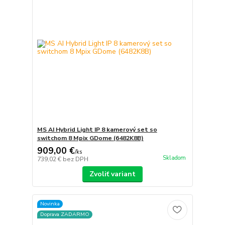
MS AI Hybrid Light IP 8 kamerový set so
switchom 8 Mpix GDome (6482K8B)
909,00 €
/
ks
Skladom
739,02 €
bez DPH
Zvoliť variant
Novinka
Doprava ZADARMO