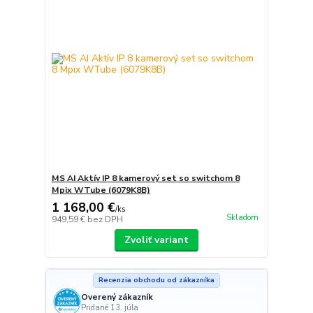
MS AI Aktív IP 8 kamerový set so switchom 8
Mpix WTube (6079K8B)
1 168,00 €
/
ks
Skladom
949,59 €
bez DPH
Zvoliť variant
Recenzia obchodu od zákazníka
Overený zákazník
Pridané 13. júla