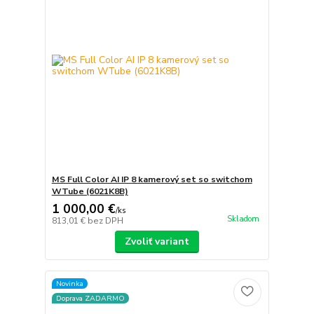
MS Full Color AI IP 8 kamerový set so switchom
WTube (6021K8B)
1 000,00 €
/
ks
Skladom
813,01 €
bez DPH
Zvoliť variant
Novinka
Doprava ZADARMO