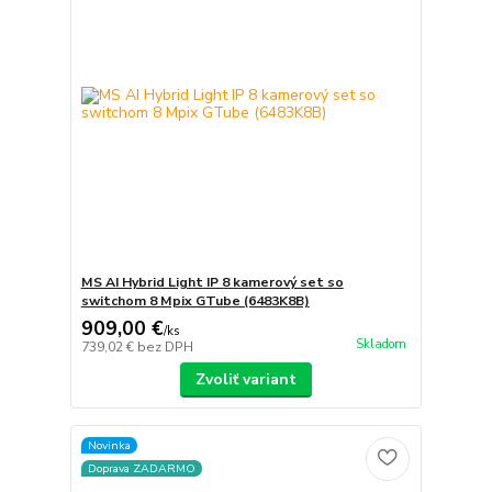
MS AI Hybrid Light IP 8 kamerový set so
switchom 8 Mpix GTube (6483K8B)
909,00 €
/
ks
Skladom
739,02 €
bez DPH
Zvoliť variant
Novinka
Doprava ZADARMO