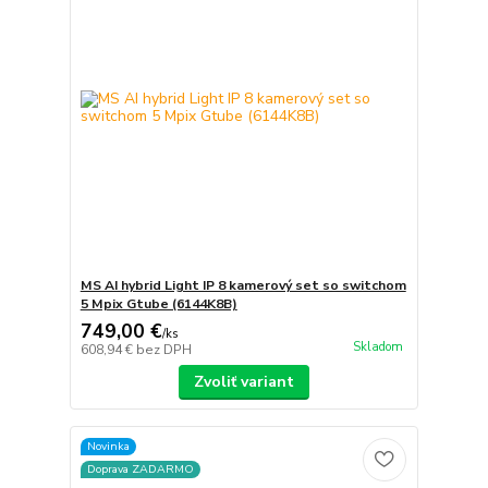
MS AI hybrid Light IP 8 kamerový set so switchom
5 Mpix Gtube (6144K8B)
749,00 €
/
ks
Skladom
608,94 €
bez DPH
Zvoliť variant
Novinka
Doprava ZADARMO