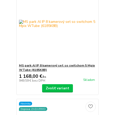
MS park AI IP 8 kamerový set so switchom 5 Mpix
WTube (6185K8B)
1 168,00 €
/
ks
Skladom
949,59 €
bez DPH
Zvoliť variant
Novinka
Doprava ZADARMO