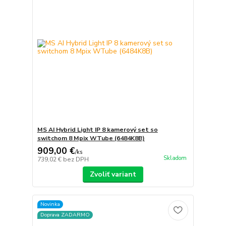
MS AI Hybrid Light IP 8 kamerový set so
switchom 8 Mpix WTube (6484K8B)
909,00 €
/
ks
Skladom
739,02 €
bez DPH
Zvoliť variant
Novinka
Doprava ZADARMO