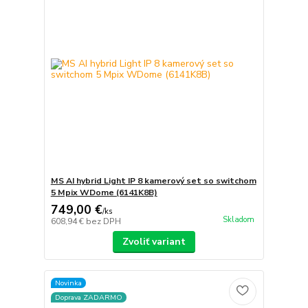
MS AI hybrid Light IP 8 kamerový set so switchom
5 Mpix WDome (6141K8B)
749,00 €
/
ks
Skladom
608,94 €
bez DPH
Zvoliť variant
Novinka
Doprava ZADARMO