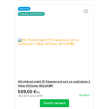
Novinka
Doprava ZADARMO
MS Hybrid Light IP 8 kamerový set so switchom 2
Mpix WDome (6211K8B)
509,00 €
/
ks
Skladom
413,82 €
bez DPH
Zvoliť variant