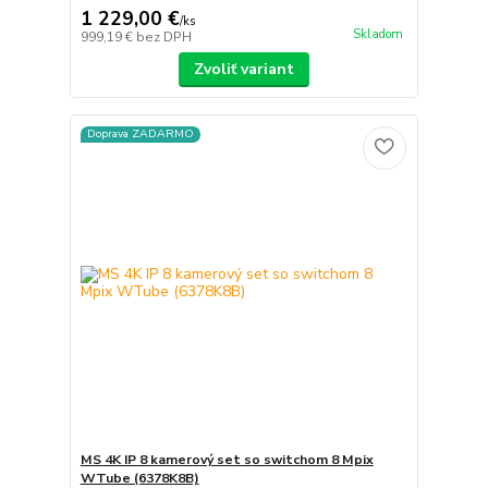
1 229,00 €
/
ks
Skladom
999,19 €
bez DPH
Zvoliť variant
Doprava ZADARMO
MS 4K IP 8 kamerový set so switchom 8 Mpix
WTube (6378K8B)