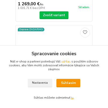
1 269,00 €
/
ks
Skladom
1 031,71 €
bez DPH
Zvoliť variant
Doprava ZADARMO
Spracovanie cookies
Náš e-shop a partneri potrebujú Váš
súhlas
s použitím súborov
cookies, aby Vám mohli zobrazovať informácie týkajúce sa Vašich
záujmov.
Súhlasím
Nastavenia
Súhlas môžete odmietnuť
tu
.
100 %
★★★★★
100 %
★★★★★
13. júla
MS 4k park AI IP 8 kamerový set so switchom 8
×
rýchle dodanie
Veľmi spoľahlivá, rýchla spoločnosť!!
Mpix WTube (6380K8B)