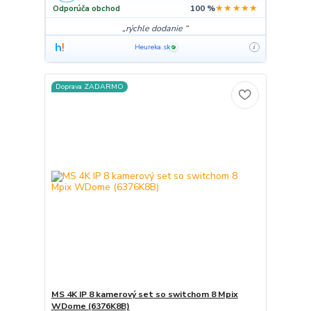
★★★★★
Odporúča obchod
100 %
rýchle dodanie
Heureka.sk
i
✓
Doprava ZADARMO
MS 4K IP 8 kamerový set so switchom 8 Mpix
WDome (6376K8B)