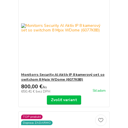
Monitorrs Security AI Aktív IP 8 kamerový set so
switchom 8 Mpix WDome (6077K8B)
800,00 €
/
ks
Skladom
650,41 €
bez DPH
Zvoliť variant
TOP produkt
Doprava ZADARMO