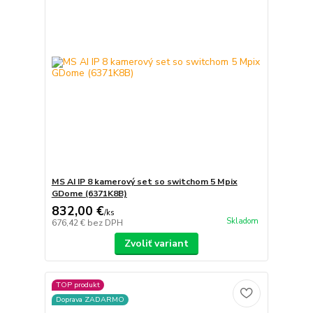
MS AI IP 8 kamerový set so switchom 5 Mpix
GDome (6371K8B)
832,00 €
/
ks
Skladom
676,42 €
bez DPH
Zvoliť variant
TOP produkt
Doprava ZADARMO