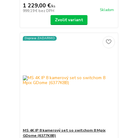
1 229,00 €
/
ks
Skladom
999,19 €
bez DPH
Zvoliť variant
Doprava ZADARMO
MS 4K IP 8 kamerový set so switchom 8 Mpix
GDome (6377K8B)