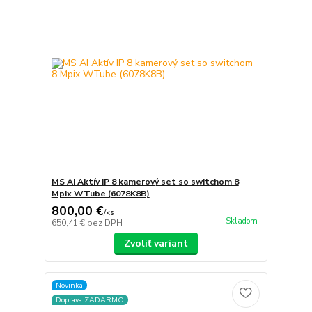
MS AI Aktív IP 8 kamerový set so switchom 8
Mpix WTube (6078K8B)
800,00 €
/
ks
Skladom
650,41 €
bez DPH
Zvoliť variant
Novinka
Doprava ZADARMO