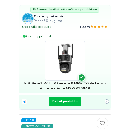
Skúsenosti našich zákazníkov s produktom
Overený zákazník
Pridané 6. augusta
★★★★★
Odporúča produkt
100 %
Kvalitný produkt
+
✓
M.S. Smart WiFi IP kamera 9 MPix Triple Lens s
AI detekciou – MS-SP300AP
Detail produktu
i
Novinka
Doprava ZADARMO