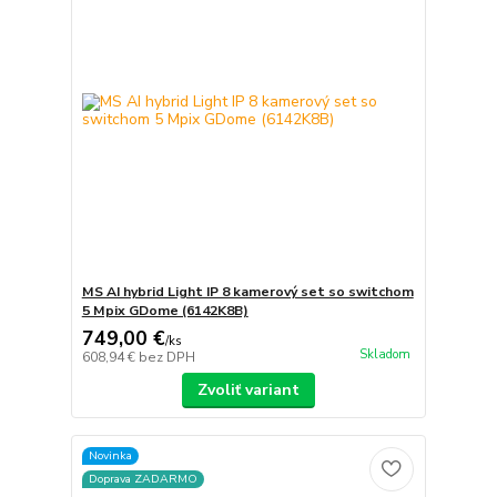
MS AI hybrid Light IP 8 kamerový set so switchom
5 Mpix GDome (6142K8B)
749,00 €
/
ks
Skladom
608,94 €
bez DPH
Zvoliť variant
Novinka
Doprava ZADARMO