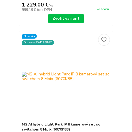
1 229,00 €
/
ks
Skladom
999,19 €
bez DPH
Zvoliť variant
Novinka
Doprava ZADARMO
MS AI hybrid Light Park IP 8 kamerový set so
switchom 8 Mpix (6070K8B)