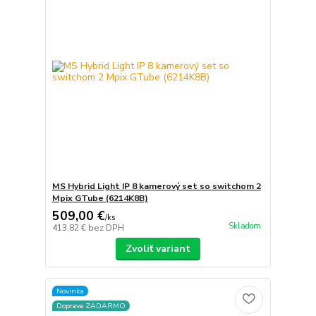
MS Hybrid Light IP 8 kamerový set so switchom 2
Mpix GTube (6214K8B)
509,00 €
/
ks
Skladom
413,82 €
bez DPH
Zvoliť variant
Novinka
Doprava ZADARMO