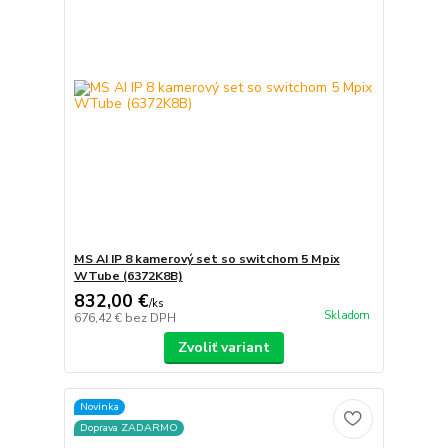
MS AI IP 8 kamerový set so switchom 5 Mpix
WTube (6372K8B)
832,00 €
/
ks
Skladom
676,42 €
bez DPH
Zvoliť variant
Novinka
Doprava ZADARMO