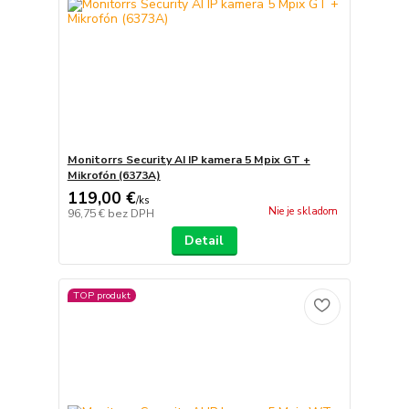
Monitorrs Security AI IP kamera 5 Mpix GT +
Mikrofón (6373A)
119,00 €
/
ks
Nie je skladom
96,75 €
bez DPH
Detail
TOP produkt