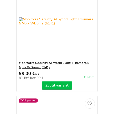
Monitorrs Security AI hybrid Light IP kamera 5
Mpix WDome (6141)
99,00 €
/
ks
Skladom
80,49 €
bez DPH
Zvoliť variant
TOP produkt