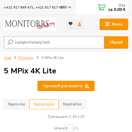
0
ks
EUR
+421 917 869 471, +421 917 817 905
za
0,00 €
Menu
Hľadať
Úvod
IP kamery
5 MPix 4K Lite
5 MPix 4K Lite
Upresniť parametre
Najnovšie
Najlacnejšie
Najdrahšie
Zobrazujem 1-20 z 20
strana
z 1