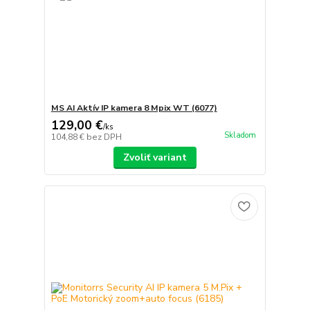
MS AI Aktív IP kamera 8 Mpix WT (6077)
129,00 €
/
ks
Skladom
104,88 €
bez DPH
Zvoliť variant