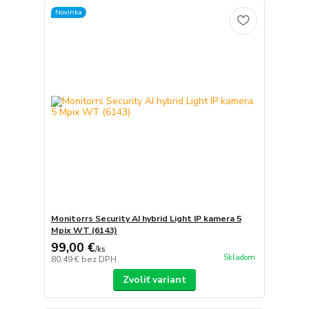
Novinka
Monitorrs Security AI hybrid Light IP kamera 5
Mpix WT (6143)
99,00 €
/
ks
Skladom
80,49 €
bez DPH
Zvoliť variant