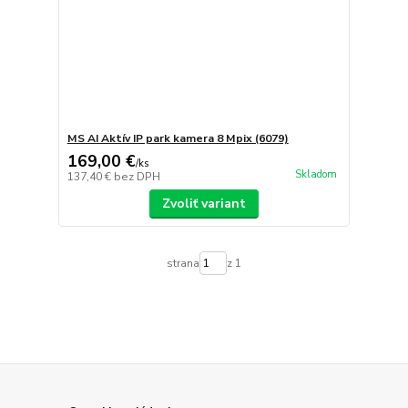
MS AI Aktív IP park kamera 8 Mpix (6079)
169,00 €
/
ks
Skladom
137,40 €
bez DPH
Zvoliť variant
strana
z 1