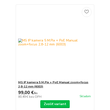
MS IP kamera 5 M.Pix + PoE Manual zoom+focus
2,8-12 mm (6003)
99,00 €
/
ks
Skladom
80,49 €
bez DPH
Zvoliť variant