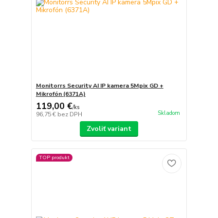
Monitorrs Security AI IP kamera 5Mpix GD +
Mikrofón (6371A)
119,00 €
/
ks
Skladom
96,75 €
bez DPH
Zvoliť variant
TOP produkt