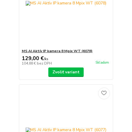
MS AI Aktív IP kamera 8 Mpix WT (6078)
129,00 €
/
ks
Skladom
104,88 €
bez DPH
Zvoliť variant