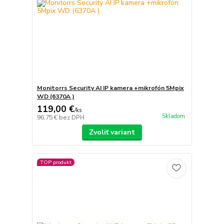
Monitorrs Security AI IP kamera +mikrofón 5Mpix
WD (6370A )
119,00 €
/
ks
Skladom
96,75 €
bez DPH
Zvoliť variant
TOP produkt