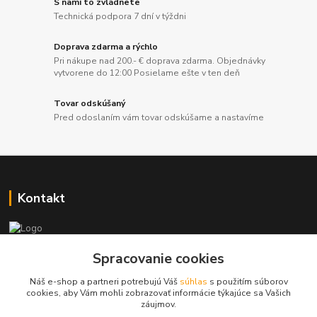
S nami to zvládnete
Technická podpora 7 dní v týždni
Doprava zdarma a rýchlo
Pri nákupe nad 200.- € doprava zdarma. Objednávky
vytvorene do 12:00 Posielame ešte v ten deň
Tovar odskúšaný
Pred odoslaním vám tovar odskúšame a nastavíme
Kontakt
+421 917 869 471, +421 917 817 905
Spracovanie cookies
Náš e-shop a partneri potrebujú Váš
súhlas
s použitím súborov
info@monitorrs.com
cookies, aby Vám mohli zobrazovať informácie týkajúce sa Vašich
záujmov.