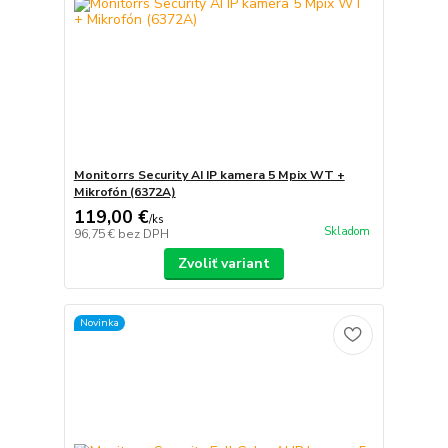
Monitorrs Security AI IP kamera 5 Mpix WT +
Mikrofón (6372A)
119,00 €
/
ks
Skladom
96,75 €
bez DPH
Zvoliť variant
Novinka