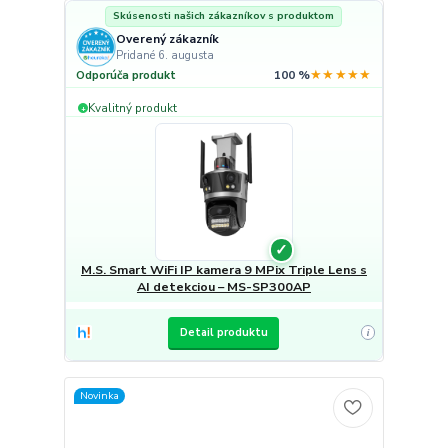
Skúsenosti našich zákazníkov s produktom
Overený zákazník
Pridané 6. augusta
★★★★★
Odporúča produkt
100 %
Kvalitný produkt
+
✓
M.S. Smart WiFi IP kamera 9 MPix Triple Lens s
AI detekciou – MS-SP300AP
Detail produktu
i
Novinka