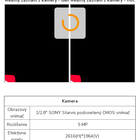
Reálny záznam z kamery - deň
Reálny záznam z kamery - noc
Kamera
Obrazový
1/2,8" SONY Starvis podsvietený CMOS snímač
snímač
Rozlíšenie
5 MP
Efektívne
2616(H)*1964(V)
pixely