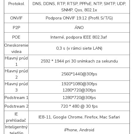
Protokol
DNS, DDNS, RTP, RTSP, PPPoE, NTP, SMTP, UDP,
SNMP, Qos, 802.1x
ONVIF
Podpora ONVIF 19.12 (Profil S/T/G)
P2P
ÁNO
POE
Interné, podpora IEEE 802.3af
Oneskorenie
0,3 s (v rámci siete LAN)
videa
Hlavný prúd
2592 * 1944 pri 30 snímkach za sekundu
1
Hlavný prúd
2560*1440@30fps
2
Hlavný prúd
1920*1080@30fps
3
1280*720@30fps
Podstream 1
1280*720@30fps
Podstream 2
720 * 480 @ 30 fps
IE
IE8-11, Google Chrome, Firefox, Mac Safari
prehliadač
Inteligentný
iPhone, Android
telefón