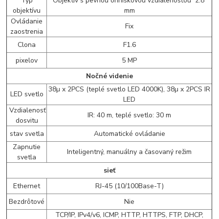
Typ
Objektív s pevnou ohniskovou vzdialenosťou 2.8
objektívu
mm
Ovládanie
Fix
zaostrenia
Clona
F1.6
pixelov
5 MP
Nočné videnie
38µ x 2PCS (teplé svetlo LED 4000K), 38µ x 2PCS IR
LED svetlo
LED
Vzdialenosť
IR: 40 m, teplé svetlo: 30 m
dosvitu
stav svetla
Automatické ovládanie
Zapnutie
Inteligentný, manuálny a časovaný režim
svetla
sieť
Ethernet
RJ-45 (10/100Base-T)
Bezdrôtové
Nie
TCP/IP, IPv4/v6, ICMP, HTTP, HTTPS, FTP, DHCP,