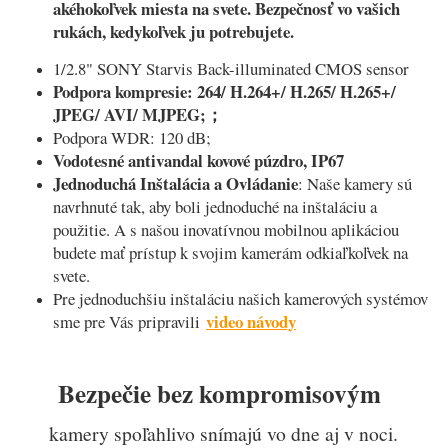
akéhokoľvek miesta na svete. Bezpečnosť vo vašich
rukách, kedykoľvek ju potrebujete.
1/2.8" SONY Starvis Back-illuminated CMOS sensor
Podpora kompresie: 264/ H.264+/ H.265/ H.265+/
JPEG/ AVI/ MJPEG;；
Podpora WDR: 120 dB;
Vodotesné antivandal kovové púzdro, IP67
Jednoduchá Inštalácia a Ovládanie
: Naše kamery sú
navrhnuté tak, aby boli jednoduché na inštaláciu a
použitie. A s našou inovatívnou mobilnou aplikáciou
budete mať prístup k svojim kamerám odkiaľkoľvek na
svete.
Pre jednoduchšiu inštaláciu našich kamerových systémov
video návody
sme pre Vás pripravili
Bezpečie bez kompromisovým
kamery spoľahlivo snímajú vo dne aj v noci.