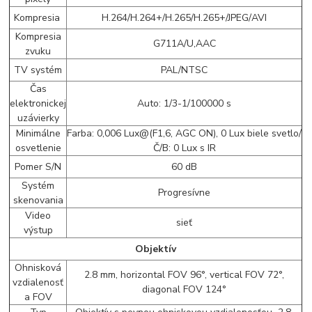
Kompresia
H.264/H.264+/H.265/H.265+/JPEG/AVI
Kompresia
G711A/U,AAC
zvuku
TV systém
PAL/NTSC
Čas
elektronickej
Auto: 1/3-1/100000 s
uzávierky
Minimálne
Farba: 0,006 Lux@(F1,6, AGC ON), 0 Lux biele svetlo/
osvetlenie
Č/B: 0 Lux s IR
Pomer S/N
60 dB
Systém
Progresívne
skenovania
Video
sieť
výstup
Objektív
Ohnisková
2.8 mm, horizontal FOV 96°, vertical FOV 72°,
vzdialenosť
diagonal FOV 124°
a FOV