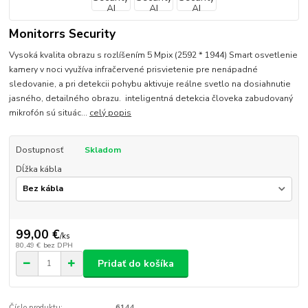
Monitorrs Security
Vysoká kvalita obrazu s rozlíšením 5 Mpix (2592 * 1944) Smart osvetlenie
kamery v noci využíva infračervené prisvietenie pre nenápadné
sledovanie, a pri detekcii pohybu aktivuje reálne svetlo na dosiahnutie
jasného, detailného obrazu. inteligentná detekcia človeka zabudovaný
mikrofón sú situác...
celý popis
Dostupnosť
Skladom
Dĺžka kábla
99,00 €
/
ks
80,49 €
bez DPH
Pridať do košíka
Číslo produktu:
6144