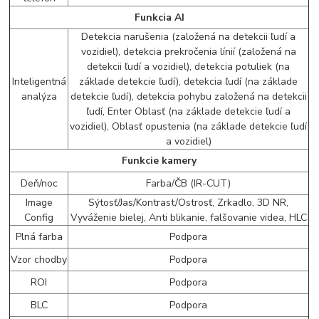
Funkcia AI
Detekcia narušenia (založená na detekcii ľudí a
vozidiel), detekcia prekročenia línií (založená na
detekcii ľudí a vozidiel), detekcia potuliek (na
Inteligentná
základe detekcie ľudí), detekcia ľudí (na základe
analýza
detekcie ľudí), detekcia pohybu založená na detekcii
ľudí, Enter Oblasť (na základe detekcie ľudí a
vozidiel), Oblasť opustenia (na základe detekcie ľudí
a vozidiel)
Funkcie kamery
Deň/noc
Farba/ČB (IR-CUT)
Image
Sýtosť/Jas/Kontrast/Ostrosť, Zrkadlo, 3D NR,
Config
Vyváženie bielej, Anti blikanie, falšovanie videa, HLC
Plná farba
Podpora
Vzor chodby
Podpora
ROI
Podpora
BLC
Podpora