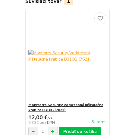
Súvisiaci tovar
1
Monitorrs Security Vodotesná inštalačna
krabica B310G (7621)
12,00 €
/
ks
Skladom
9,76 €
bez DPH
Pridať do košíka