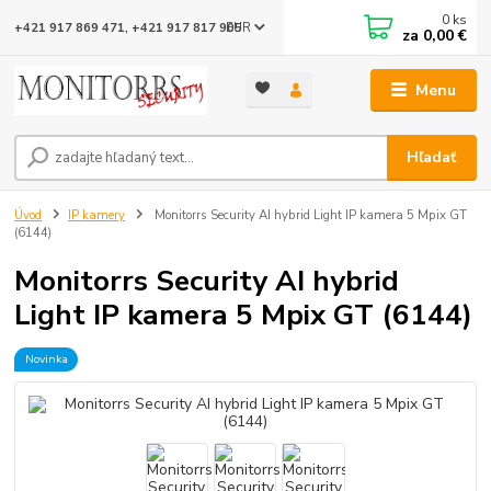
0
ks
EUR
+421 917 869 471, +421 917 817 905
za
0,00 €
Menu
Hľadať
Úvod
IP kamery
Monitorrs Security AI hybrid Light IP kamera 5 Mpix GT
(6144)
Monitorrs Security AI hybrid
Light IP kamera 5 Mpix GT (6144)
Novinka