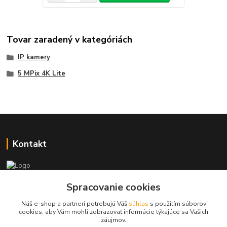
Tovar zaradený v kategóriách
IP kamery
5 MPix 4K Lite
Kontakt
+421 917 869 471, +421 917 817 905
Spracovanie cookies
Náš e-shop a partneri potrebujú Váš
súhlas
s použitím súborov
info@monitorrs.com
cookies, aby Vám mohli zobrazovať informácie týkajúce sa Vašich
záujmov.