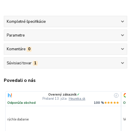
Kompletné špecifikácie
Parametre
Komentáre
0
Súvisiaci tovar
1
Povedali o nás
Overený zákazník
✓
i
Pridané 13. júla
·
Heureka.sk
Odporúča obchod
100 %
★★★★★
Odpo
rýchle dodanie
Veľmi