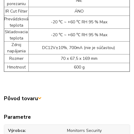
NIE
porezaniu
IR Cut Filter
ÁNO
Prevádzková
-20 ℃ ~ +60 ℃ RH 95 % Max
teplota
Skladovacia
-20 ℃ ~ +60 ℃ RH 95 % Max
teplota
Zdroj
DC12V±10%, 700mA (nie je súčastou)
napájania
Rozmer
70 x 67,5 x 169 mm
Hmotnosť
600 g
Pôvod tovaru
Parametre
Výrobca
Monitorrs Security