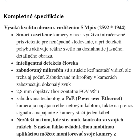
Kompletné špecifikácie
Vysoká kvalita obrazu s rozlíšením 5 Mpix (2592 * 1944)
Smart osvetlenie
kamery v noci využíva infračervené
prisvietenie pre nenápadné sledovanie, a pri detekcii
pohybu aktivuje reálne svetlo na dosiahnutie jasného,
detailného obrazu.
inteligentná detekcia človeka
zabudovaný mikrofón
sú situácie keď nestačí vidieť, ale
treba aj počuť. Zabudované mikrofóny v kamerách
zabezpečujú dokonalý zvuk
2,8 mm objektív (horizontálne FOV 96°)
PoE (Power over Ethernet)
zabudovaná technológia
-
kamera ja napájaná ethernetovým káblom, takže na prenos
signálu a napájanie z kamery stačí jeden kábel.
Nezáleží na tom, kde ste, máte kontrolu vo svojich
rukách. S našou ľahko ovládateľnou mobilnou
aplikáciou môžete monitorovať svoje kamery z