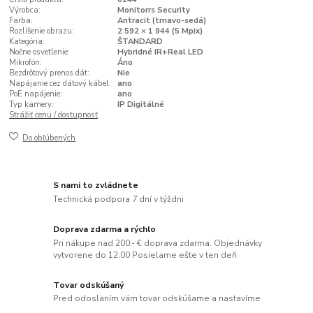
Výrobca:
Monitorrs Security
Farba:
Antracit (tmavo-sedá)
Rozlíšenie obrazu:
2 592 × 1 944 (5 Mpix)
Kategória:
ŠTANDARD
Nočne osvetlenie:
Hybridné IR+Real LED
Mikrofón:
Áno
Bezdrôtový prenos dát:
Nie
Napájanie cez dátový kábel:
ano
PoE napájenie:
ano
Typ kamery:
IP Digitálné
Strážiť cenu / dostupnosť
Do obľúbených
S nami to zvládnete
Technická podpora 7 dní v týždni
Doprava zdarma a rýchlo
Pri nákupe nad 200.- € doprava zdarma. Objednávky
vytvorene do 12:00 Posielame ešte v ten deň
Tovar odskúšaný
Pred odoslaním vám tovar odskúšame a nastavíme