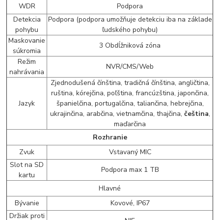
WDR
Podpora
Detekcia
Podpora (podpora umožňuje detekciu iba na základe
pohybu
ľudského pohybu)
Maskovanie
3 Obdĺžniková zóna
súkromia
Režim
NVR/CMS/Web
nahrávania
Zjednodušená čínština, tradičná čínština, angličtina,
ruština, kórejčina, poľština, francúzština, japončina,
Jazyk
španielčina, portugalčina, taliančina, hebrejčina,
ukrajinčina, arabčina, vietnamčina, thajčina,
čeština
,
maďarčina
Rozhranie
Zvuk
Vstavaný MIC
Slot na SD
Podpora max 1 TB
kartu
Hlavné
Bývanie
Kovové, IP67
Držiak proti