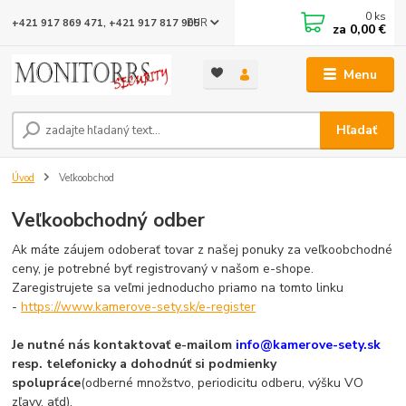
0
ks
EUR
+421 917 869 471, +421 917 817 905
za
0,00 €
Menu
Hľadať
Úvod
Veľkoobchod
Veľkoobchodný odber
Ak máte záujem odoberať tovar z našej ponuky za veľkoobchodné
ceny, je potrebné byť registrovaný v našom e-shope.
Zaregistrujete sa veľmi jednoducho priamo na tomto linku
-
https://www.kamerove-sety.sk/e-register
Je nutné nás kontaktovať e-mailom
info@kamerove-sety.sk
resp. telefonicky a dohodnúť si podmienky
spolupráce
(odberné množstvo, periodicitu odberu, výšku VO
zľavy, aťd).