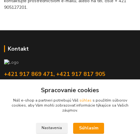
kontaktujte prostredníctvom e-mailu, alebo na tel. čísle + 421
905127201.
Kontakt
+421 917 869 471, +421 917 817 905
info@monitorrs.com
Spracovanie cookies
Náš e-shop a partneri potrebujú Váš
súhlas
s použitím súborov
cookies, aby Vám mohli zobrazovať informácie týkajúce sa Vašich
záujmov.
Vytvorené na
Eshop-rychlo.sk
Súhlasím
Nastavenia
100 %
★★★★★
100 %
★★★★★
13. júla