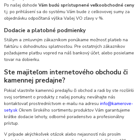
Po našej dohode
Vám budú sprístupnené veľkoobchodné ceny
t.j. po prihlásení sa do systému Vám bude z celkovovej sumy za
objednávku odpočítaná výška Vašej VO zľavy v %.
Dodacie a platobné podmienky
Stálym a zmluvným zákazníkom ponúkame možnosť platieb na
faktúru s dohodnutou splatnosťou. Pre ostatných zákazníkov
požadujeme platbu vopred na náš bankový účet, alebo posielame
tovar na dobierku.
Ste majiteľom internetového obchodu či
kamennej predajne?
Pokiaľ vlastníte kamennú predajňu či obchod a radi by ste rozšírili
svoj sortiment o produkty z našej ponuky, neváhajte nás
kontaktovať prostredníctvom e-mailu na adresu
info@kamerove-
sety.sk
Okrem širokého sortimentu produktov Vám garantujeme
krátke dodacie lehoty, odborné poradenstvo a profesionálny
prístup.
V prípade akýchkoľvek otázok alebo nejasností nás prosím