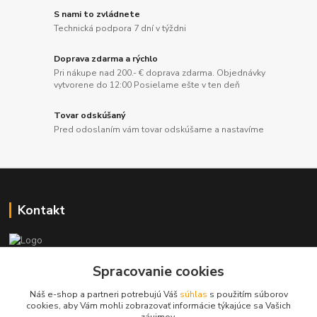
S nami to zvládnete
Technická podpora 7 dní v týždni
Doprava zdarma a rýchlo
Pri nákupe nad 200.- € doprava zdarma. Objednávky
vytvorene do 12:00 Posielame ešte v ten deň
Tovar odskúšaný
Pred odoslaním vám tovar odskúšame a nastavíme
Kontakt
+421 917 869 471, +421 917 817 905
Spracovanie cookies
Náš e-shop a partneri potrebujú Váš
súhlas
s použitím súborov
info@monitorrs.com
cookies, aby Vám mohli zobrazovať informácie týkajúce sa Vašich