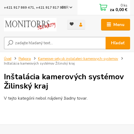
0
ks
EUR
+421 917 869 471, +421 917 817 905
za
0,00 €
Menu
Hľadať
Úvod
Podpora
Kamerove-sety.sk instalateri-kamerovych-systemov
Inštalácia kamerových systémov Žilinský kraj
Inštalácia kamerových systémov
Žilinský kraj
V tejto kategórii nebol nájdený žiadny tovar.