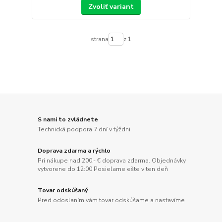
Zvoliť variant
strana
z 1
S nami to zvládnete
Technická podpora 7 dní v týždni
Doprava zdarma a rýchlo
Pri nákupe nad 200.- € doprava zdarma. Objednávky
vytvorene do 12:00 Posielame ešte v ten deň
Tovar odskúšaný
Pred odoslaním vám tovar odskúšame a nastavíme