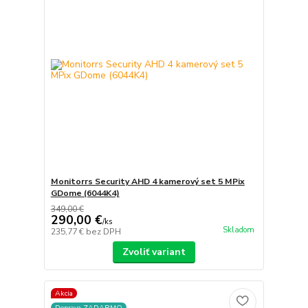
Monitorrs Security AHD 4 kamerový set 5 MPix
GDome (6044K4)
349,00 €
290,00 €
/
ks
Skladom
235,77 €
bez DPH
Zvoliť variant
Akcia
Doprava ZADARMO