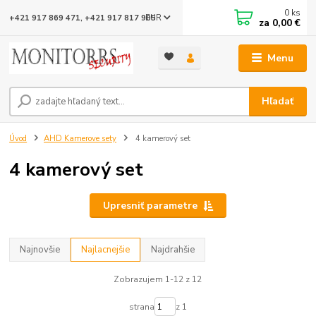
0
ks
EUR
+421 917 869 471, +421 917 817 905
za
0,00 €
Menu
Hľadať
Úvod
AHD Kamerove sety
4 kamerový set
4 kamerový set
Upresniť parametre
Najnovšie
Najlacnejšie
Najdrahšie
Zobrazujem 1-12 z 12
strana
z 1