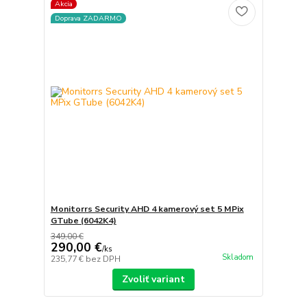
Akcia
Doprava ZADARMO
Monitorrs Security AHD 4 kamerový set 5 MPix
GTube (6042K4)
349,00 €
290,00 €
/
ks
Skladom
235,77 €
bez DPH
Zvoliť variant