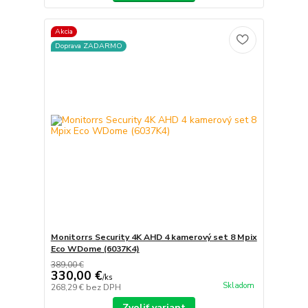
Akcia
Doprava ZADARMO
Monitorrs Security 4K AHD 4 kamerový set 8 Mpix
Eco WDome (6037K4)
389,00 €
330,00 €
/
ks
Skladom
268,29 €
bez DPH
Zvoliť variant