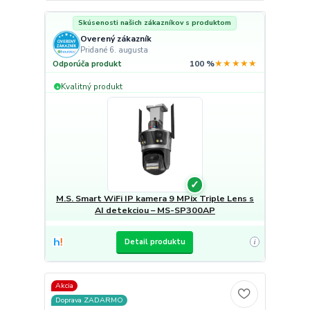
Skúsenosti našich zákazníkov s produktom
Overený zákazník
Pridané 6. augusta
★★★★★
Odporúča produkt
100 %
Kvalitný produkt
+
✓
M.S. Smart WiFi IP kamera 9 MPix Triple Lens s
AI detekciou – MS-SP300AP
Detail produktu
i
Akcia
Doprava ZADARMO