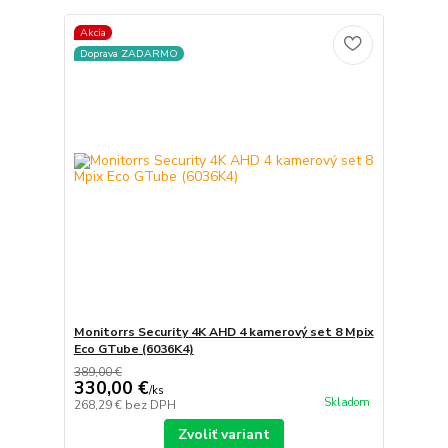
Akcia
Doprava ZADARMO
Monitorrs Security 4K AHD 4 kamerový set 8 Mpix
Eco GTube (6036K4)
389,00 €
330,00 €
/
ks
Skladom
268,29 €
bez DPH
Zvoliť variant