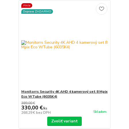
Akcia
Doprava ZADARMO
Monitorrs Security 4K AHD 4 kamerový set 8 Mpix
Eco WTube (6035K4)
389,00 €
330,00 €
/
ks
Skladom
268,29 €
bez DPH
Zvoliť variant