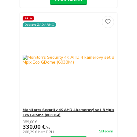
Akcia
Doprava ZADARMO
Monitorrs Security 4K AHD 4 kamerový set 8 Mpix
Eco GDome (6038K4)
389,00 €
330,00 €
/
ks
Skladom
268,29 €
bez DPH