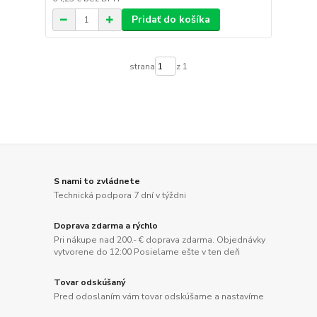
Pridať do košíka
strana
z 1
S nami to zvládnete
Technická podpora 7 dní v týždni
Doprava zdarma a rýchlo
Pri nákupe nad 200.- € doprava zdarma. Objednávky
vytvorene do 12:00 Posielame ešte v ten deň
Tovar odskúšaný
Pred odoslaním vám tovar odskúšame a nastavíme