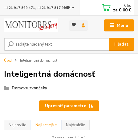
0
ks
EUR
+421 917 869 471, +421 917 817 905
za
0,00 €
Menu
Hľadať
Úvod
Inteligentná domácnosť
Inteligentná domácnosť
Domove zvončeky
Upresniť parametre
Najnovšie
Najlacnejšie
Najdrahšie
Zobrazujem 1-1 z 1