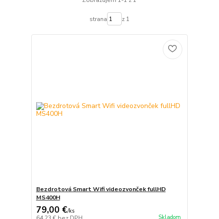
strana
z 1
Bezdrotová Smart Wifi videozvonček fullHD
MS400H
79,00 €
/
ks
Skladom
64,23 €
bez DPH