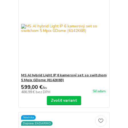
MS AI hybrid Light IP 6 kamerový set so switchom
5 Mpix GDome (6142K6B)
599,00 €
/
ks
Skladom
486,99 €
bez DPH
Zvoliť variant
Novinka
Doprava ZADARMO