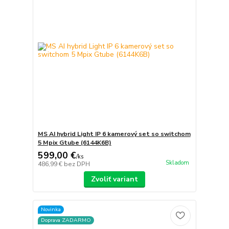
MS AI hybrid Light IP 6 kamerový set so switchom
5 Mpix Gtube (6144K6B)
599,00 €
/
ks
Skladom
486,99 €
bez DPH
Zvoliť variant
Novinka
Doprava ZADARMO