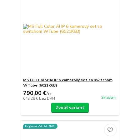
MS Full Color AI IP 6 kamerový set so switchom
WTube (6021K6B)
790,00 €
/
ks
Skladom
642,28 €
bez DPH
Zvoliť variant
Doprava ZADARMO