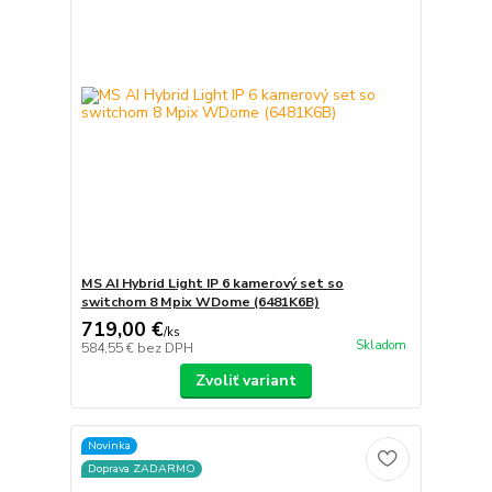
MS AI Hybrid Light IP 6 kamerový set so
switchom 8 Mpix WDome (6481K6B)
719,00 €
/
ks
Skladom
584,55 €
bez DPH
Zvoliť variant
Novinka
Doprava ZADARMO