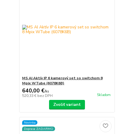
MS AI Aktív IP 6 kamerový set so switchom 8
Mpix WTube (6078K6B)
640,00 €
/
ks
Skladom
520,33 €
bez DPH
Zvoliť variant
Novinka
Doprava ZADARMO