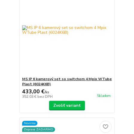
MS IP 6 kamerový set so switchom 4 Mpix WTube
Plast (6024K6B)
433,00 €
/
ks
Skladom
352,03 €
bez DPH
Zvoliť variant
Novinka
Doprava ZADARMO