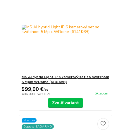
MS AI hybrid Light IP 6 kamerový set so switchom
5 Mpix WDome (6141K6B)
599,00 €
/
ks
Skladom
486,99 €
bez DPH
Zvoliť variant
Novinka
Doprava ZADARMO