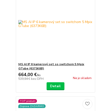
MS AI IP 6 kamerový set so switchom 5 Mpix
GTube (6373K6B)
664,00 €
/
ks
Nie je skladom
539,84 €
bez DPH
Detail
TOP produkt
Doprava ZADARMO