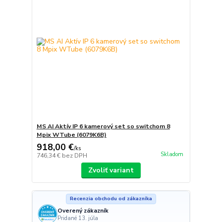
MS AI Aktív IP 6 kamerový set so switchom 8
Mpix WTube (6079K6B)
918,00 €
/
ks
Skladom
746,34 €
bez DPH
Zvoliť variant
Recenzia obchodu od zákazníka
Overený zákazník
Pridané 13. júla