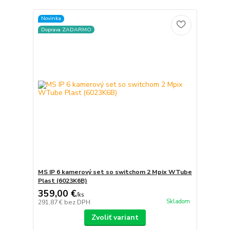
Novinka
Doprava ZADARMO
MS IP 6 kamerový set so switchom 2 Mpix WTube
Plast (6023K6B)
359,00 €
/
ks
Skladom
291,87 €
bez DPH
Zvoliť variant