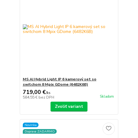
MS AI Hybrid Light IP 6 kamerový set so
switchom 8 Mpix GDome (6482K6B)
719,00 €
/
ks
Skladom
584,55 €
bez DPH
Zvoliť variant
Novinka
Doprava ZADARMO