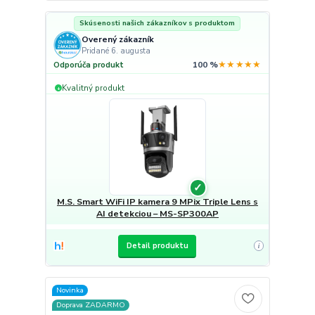
Skúsenosti našich zákazníkov s produktom
Overený zákazník
Pridané 6. augusta
★★★★★
Odporúča produkt
100 %
Kvalitný produkt
+
✓
M.S. Smart WiFi IP kamera 9 MPix Triple Lens s
AI detekciou – MS-SP300AP
Detail produktu
i
Novinka
Doprava ZADARMO