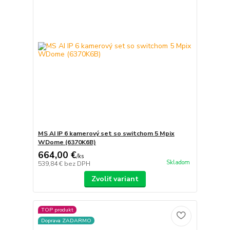
MS AI IP 6 kamerový set so switchom 5 Mpix
WDome (6370K6B)
664,00 €
/
ks
Skladom
539,84 €
bez DPH
Zvoliť variant
TOP produkt
Doprava ZADARMO