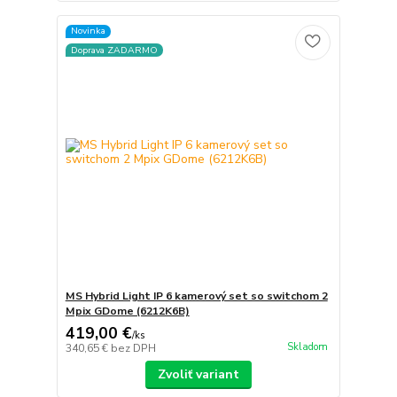
Novinka
Doprava ZADARMO
MS Hybrid Light IP 6 kamerový set so switchom 2
Mpix GDome (6212K6B)
419,00 €
/
ks
Skladom
340,65 €
bez DPH
Zvoliť variant