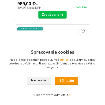
989,00 €
/
ks
Skladom
804,07 €
bez DPH
Zvoliť variant
Doprava ZADARMO
Spracovanie cookies
Náš e-shop a partneri potrebujú Váš
súhlas
s použitím súborov
cookies, aby Vám mohli zobrazovať informácie týkajúce sa Vašich
záujmov.
Súhlasím
Nastavenia
Súhlas môžete odmietnuť
tu
.
100 %
★★★★★
100 %
★★★★★
13. júla
MS 4k park AI IP 6 kamerový set so switchom 8
×
rýchle dodanie
Veľmi spoľahlivá, rýchla spoločnosť!!
Mpix WTube (6380K6B)