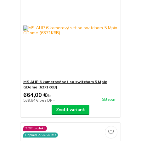
MS AI IP 6 kamerový set so switchom 5 Mpix
GDome (6371K6B)
664,00 €
/
ks
Skladom
539,84 €
bez DPH
Zvoliť variant
TOP produkt
Doprava ZADARMO