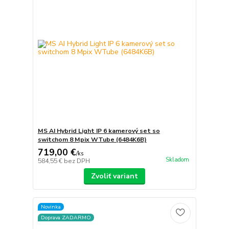
MS AI Hybrid Light IP 6 kamerový set so
switchom 8 Mpix WTube (6484K6B)
719,00 €
/
ks
Skladom
584,55 €
bez DPH
Zvoliť variant
Novinka
Doprava ZADARMO