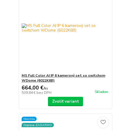
MS Full Color AI IP 6 kamerový set so switchom
WDome (6022K6B)
664,00 €
/
ks
Skladom
539,84 €
bez DPH
Zvoliť variant
Novinka
Doprava ZADARMO