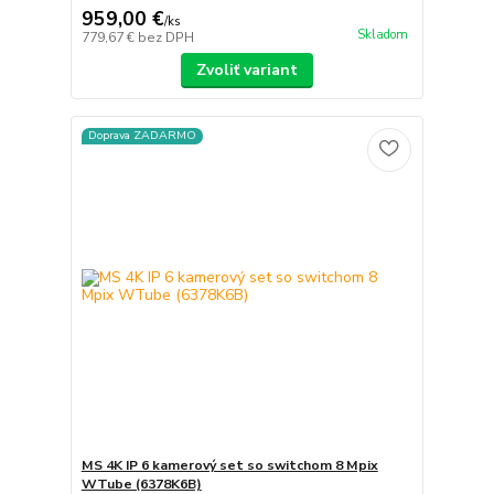
959,00 €
/
ks
Skladom
779,67 €
bez DPH
Zvoliť variant
Doprava ZADARMO
MS 4K IP 6 kamerový set so switchom 8 Mpix
WTube (6378K6B)