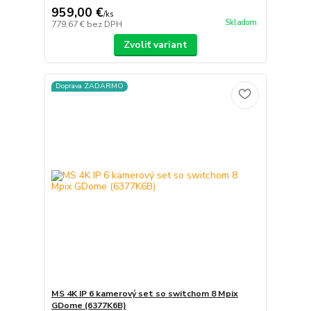
959,00 €
/
ks
Skladom
779,67 €
bez DPH
Zvoliť variant
Doprava ZADARMO
MS 4K IP 6 kamerový set so switchom 8 Mpix
GDome (6377K6B)