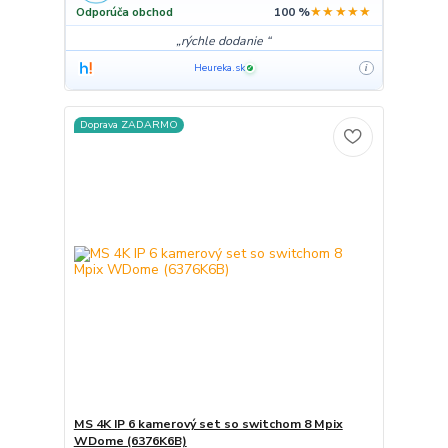
★★★★★
Odporúča obchod
100 %
rýchle dodanie
Heureka.sk
i
✓
Doprava ZADARMO
MS 4K IP 6 kamerový set so switchom 8 Mpix
WDome (6376K6B)