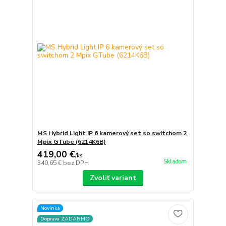
MS Hybrid Light IP 6 kamerový set so switchom 2
Mpix GTube (6214K6B)
419,00 €
/
ks
Skladom
340,65 €
bez DPH
Zvoliť variant
Novinka
Doprava ZADARMO