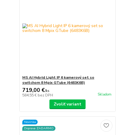
MS AI Hybrid Light IP 6 kamerový set so
switchom 8 Mpix GTube (6483K6B)
719,00 €
/
ks
Skladom
584,55 €
bez DPH
Zvoliť variant
Novinka
Doprava ZADARMO