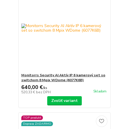
Monitorrs Security AI Aktív IP 6 kamerový set so
switchom 8 Mpix WDome (6077K6B)
640,00 €
/
ks
Skladom
520,33 €
bez DPH
Zvoliť variant
TOP produkt
Doprava ZADARMO