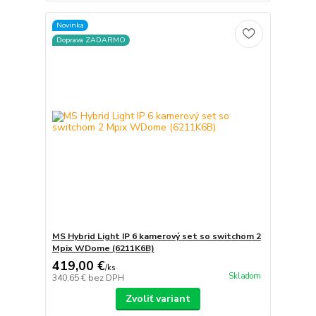
Novinka
Doprava ZADARMO
MS Hybrid Light IP 6 kamerový set so switchom 2
Mpix WDome (6211K6B)
419,00 €
/
ks
Skladom
340,65 €
bez DPH
Zvoliť variant