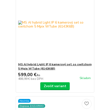
MS AI hybrid Light IP 6 kamerový set so switchom
5 Mpix WTube (6143K6B)
599,00 €
/
ks
Skladom
486,99 €
bez DPH
Zvoliť variant
Novinka
Doprava ZADARMO