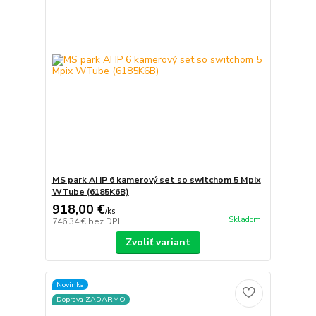
MS park AI IP 6 kamerový set so switchom 5 Mpix
WTube (6185K6B)
918,00 €
/
ks
Skladom
746,34 €
bez DPH
Zvoliť variant
Novinka
Doprava ZADARMO