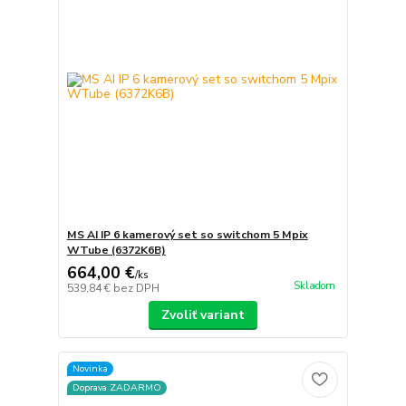
MS AI IP 6 kamerový set so switchom 5 Mpix
WTube (6372K6B)
664,00 €
/
ks
Skladom
539,84 €
bez DPH
Zvoliť variant
Novinka
Doprava ZADARMO