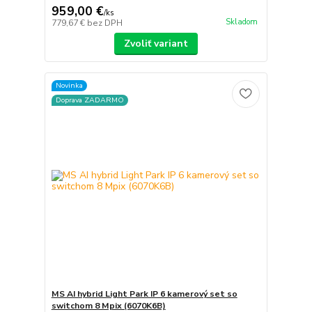
959,00 €
/
ks
Skladom
779,67 €
bez DPH
Zvoliť variant
Novinka
Doprava ZADARMO
MS AI hybrid Light Park IP 6 kamerový set so
switchom 8 Mpix (6070K6B)