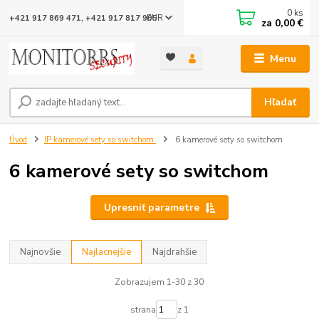
0
ks
EUR
+421 917 869 471, +421 917 817 905
za
0,00 €
Menu
Hľadať
Úvod
IP kamerové sety so switchom
6 kamerové sety so switchom
6 kamerové sety so switchom
Upresniť parametre
Najnovšie
Najlacnejšie
Najdrahšie
Zobrazujem 1-30 z 30
strana
z 1