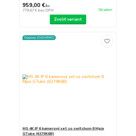
959,00 €
/
ks
Skladom
779,67 €
bez DPH
Zvoliť variant
Doprava ZADARMO
MS 4K IP 6 kamerový set so switchom 8 Mpix
GTube (6379K6B)