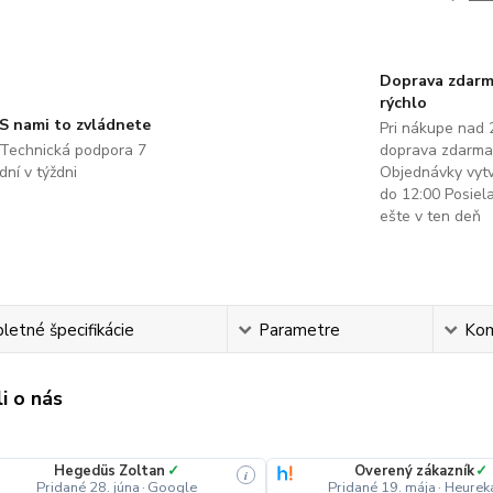
Doprava zdarm
rýchlo
S nami to zvládnete
Pri nákupe nad 
Technická podpora 7
doprava zdarma
dní v týždni
Objednávky vyt
do 12:00 Posie
ešte v ten deň
etné špecifikácie
Parametre
Ko
i o nás
Hegedüs Zoltan
✓
Overený zákazník
✓
i
Pridané 28. júna
·
Google
Pridané 19. mája
·
Heurek