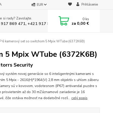
A
Prihlásenie
EUR
e si rady? Zavolajte.
0
ks
za
0,00 €
 917 869 471, +421 917 817 905
IP 6 kamerový set so switchom 5 Mpix WTube (6372K6B)
om 5 Mpix WTube (6372K6B)
torrs Security
vý systém novej generácie so 6 inteligentnými kamerami s
ením 5 Mpix - 2616(H)*1964(V) 2,8 mm objektív s uhlom záberu
Kamery sú v kovovom, vodotesnom (IP67) antivandal puzdre s
 prisvietením až do 30 mZáznamové zariadenie je 16
vé, čiže ostáva možnosť na dodatočné rozš...
celý popis