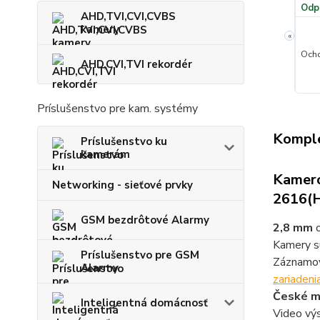
100 %
★★★★★
Odporúča obchod
100 %
★★★★★
Odp
AHD,TVI,CVI,CVBS
kamery
«
la spoločnosť!!
Maximálna ochota a rýchla pomoc
Ocho
+
AHD,CVI,TVI rekordér
Príslušenstvo pre kam. systémy
Komple
Príslušenstvo ku
kamerám
Kamero
Networking - sieťové prvky
2616(
GSM bezdrôtové Alarmy
2,8 mm
o
Kamery s
Príslušenstvo pre GSM
Záznamov
Alarmy
zariadenia
České 
Inteligentná domácnosť
Video vý