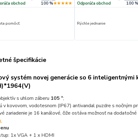
orúča obchod
100 %
★★★★★
Odporúča obchod
100 
ta pomôcť.
Rýchle jednanie
tné špecifikácie
vý systém novej generácie so 6 inteligentnými 
H)*1964(V)
bjektív s uhlom záberu
105 °
;
ú v kovovom, vodotesnom (IP67) antivandal puzdre s nočným pr
é zariadenie je 16 kanálové, čiže ostáva možnosť na dodatočn
.
menu
stup: 1x VGA + 1 x HDMI