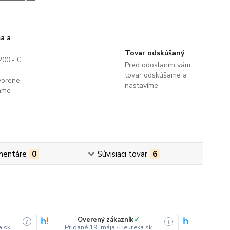
a a
Tovar odskúšaný
200.- €
Pred odoslaním vám
.
tovar odskúšame a
vorene
nastavíme
lame
mentáre
0
Súvisiaci tovar
6
Overený zákazník
✓
Ove
i
i
a.sk
Pridané 19. mája
·
Heureka.sk
Pridané