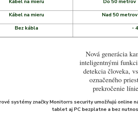
Kábel na mieru
Do 50 metrov
Kábel na mieru
Nad 50 metrov
Bez kábla
- 
Nová generácia ka
inteligentnými funkc
detekcia človeka, v
označeného priest
prekročenie línie
ové systémy značky Monitorrs security umožňujú online ná
tablet aj PC bezplatne a bez nutnost