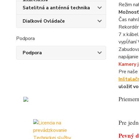
Režim nah
Satelitná a anténná technika
Možnosť 
Čas nahrá
Diaľkové Ovládače
Rekordér 
7 x kábel
Podpora
vypĺňaní 
Zabudova
Podpora
napájanie
Kamery j
Pre naše 
Inštalač
uložiť v
Priemern
Pre jedn
Pevný di