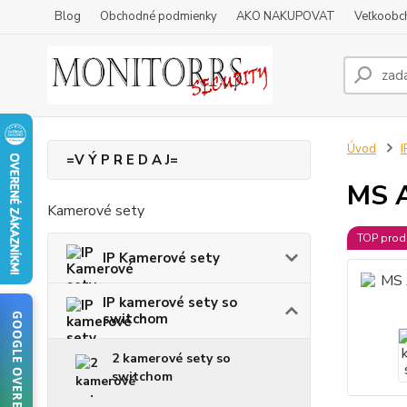
Blog
Obchodné podmienky
AKO NAKUPOVAT
Veľkoobc
Úvod
I
=V Ý P R E D A J=
MS A
Kamerové sety
TOP prod
IP Kamerové sety
IP kamerové sety so
switchom
GOOGLE OVERENIE
2 kamerové sety so
switchom