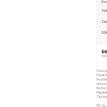
Dos
Veľ
Zab
Dĺž
66
539
Číslo p
Počet k
Rozlíše
obrazu
Nočne o
Napájan
Typ ka
Do 