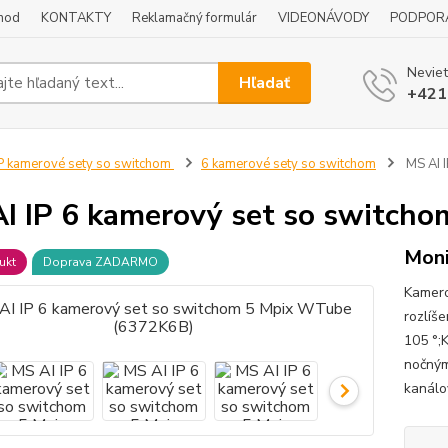
hod
KONTAKTY
Reklamačný formulár
VIDEONÁVODY
PODPOR
Neviet
Hľadať
+421
P kamerové sety so switchom
6 kamerové sety so switchom
MS AI 
I IP 6 kamerový set so switch
Moni
ukt
Doprava ZADARMO
Kamero
rozlíš
105 °;
nočným
kanálo