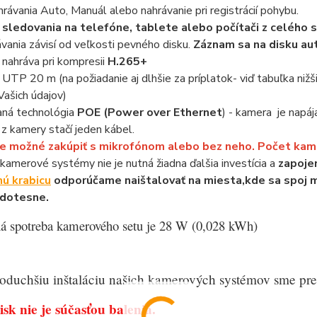
rávania Auto, Manuál alebo nahrávanie pri registrácií pohybu.
sledovania na telefóne, tablete alebo počítači z celého s
vania závisí od veľkosti pevného disku.
Záznam sa na disku au
nahráva pri kompresii
H.265+
 UTP 20 m (na požiadanie aj dlhšie za príplatok- viď tabuľka niž
Vašich údajov)
ná technológia
POE (Power over Ethernet
) - kamera je napá
 z kamery stačí jeden kábel.
e možné zakúpiť s mikrofónom alebo bez neho. Počet kamie
kamerové systémy nie je nutná žiadna ďalšia investícia a
zapojen
nú krabicu
odporúčame naištalovať na miesta,kde sa spoj 
odotesne.
á spotreba kamerového setu je 28 W (0,028 kWh)
oduchšiu inštaláciu našich kamerových systémov sme pre 
sk nie je súčasťou balenia.