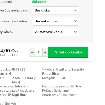
tupnosť
Skladom
kosť pevného disku
udovaný mikrofón
ky káblov
4,00 €
/
ks
Pridať do košíka
,84 €
bez DPH
roduktu:
6372K6B
Výrobca:
Monitorrs Security
amier:
6
Farba:
Biela
nie
2 592 × 1 944 (5
Kategória:
PROFI
:
Mpix)
svetlenie:
Infra led
Bezdrôtový prenos dát:
Nie
ie cez dátový kábel:
ano
PoE napájenie:
ano
mery:
IP Digitálné
Strážiť cenu / dostupnosť
obľúbených