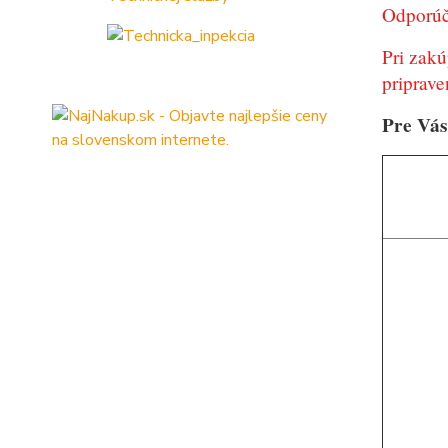
Odporúča
Pri zak
priprave
Pre Vás