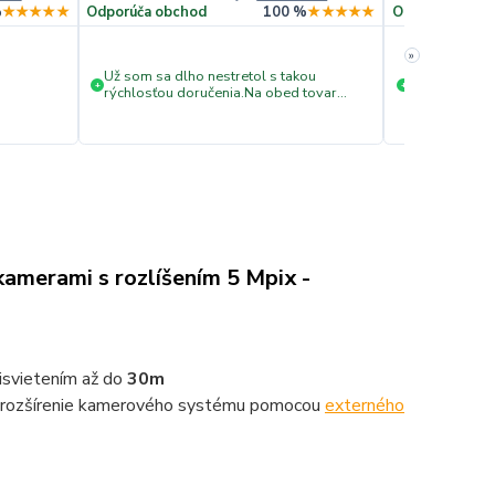
%
★★★★★
Odporúča obchod
100 %
★★★★★
Odporúča obc
»
Už som sa dlho nestretol s takou
Rýchle doda
+
+
rýchlosťou doručenia.Na obed tovar
objednaný...na druhý deň
doručený...super.
kamerami s rozlíšením
5 Mpix -
isvietením až do
30
m
é rozšírenie kamerového systému pomocou
externého