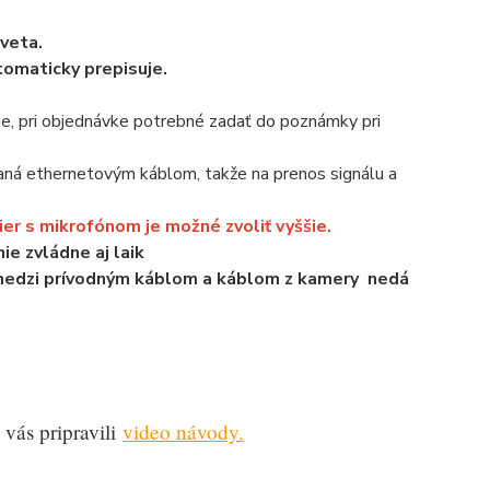
veta.
tomaticky prepisuje.
šie, pri objednávke potrebné zadať do poznámky pri
janá ethernetovým káblom, takže na prenos signálu a
r s mikrofónom je možné zvoliť vyššie.
ie zvládne aj laik
medzi prívodným káblom a káblom z kamery nedá
vás pripravili
video návody.