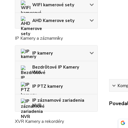
WIFI kamerové sety
AHD Kamerove sety
IP Kamery a záznamníky
IP kamery
Bezdrôtové IP Kamery
Wifi
Kompl
IP PTZ kamery
IP záznamové zariadenia
Povedal
NVR
XVR Kamery a rekordéry
József
✓
Overený zákazník
✓
i
i
júla
·
Google
Pridané 11. júla
·
Heureka.sk