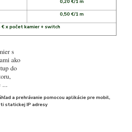
0,20 €/1 m
0,50 €/1 m
4 € x počet kamier + switch
mier s
iami ako
stup do
oru,
 ...
hľad a prehrávanie pomocou aplikácie pre mobil,
i statickej IP adresy