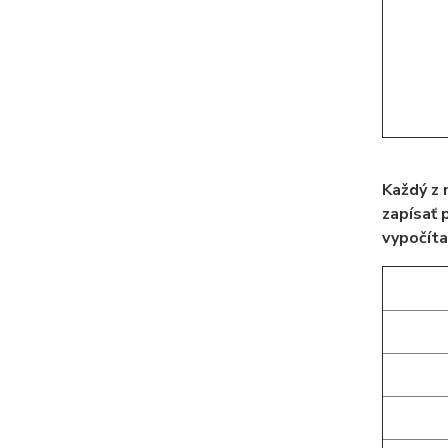
Každý z 
zapísať 
vypočíta