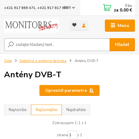
0
ks
EUR
+421 917 869 471, +421 917 817 905
za
0,00 €
Menu
Hľadať
Úvod
Satelitná a anténná technika
Antény DVB-T
Antény DVB-T
Upresniť parametre
Najnovšie
Najlacnejšie
Najdrahšie
Zobrazujem 1-1 z 1
strana
z 1