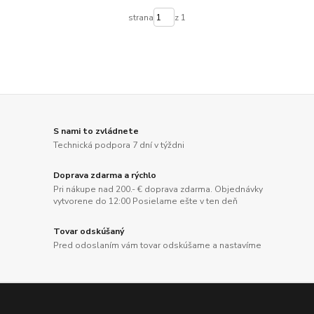
strana
z 1
S nami to zvládnete
Technická podpora 7 dní v týždni
Doprava zdarma a rýchlo
Pri nákupe nad 200.- € doprava zdarma. Objednávky
vytvorene do 12:00 Posielame ešte v ten deň
Tovar odskúšaný
Pred odoslaním vám tovar odskúšame a nastavíme