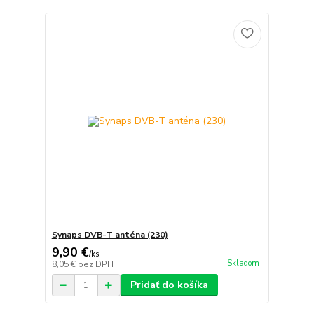
Synaps DVB-T anténa (230)
9,90 €
/
ks
Skladom
8,05 €
bez DPH
Pridať do košíka