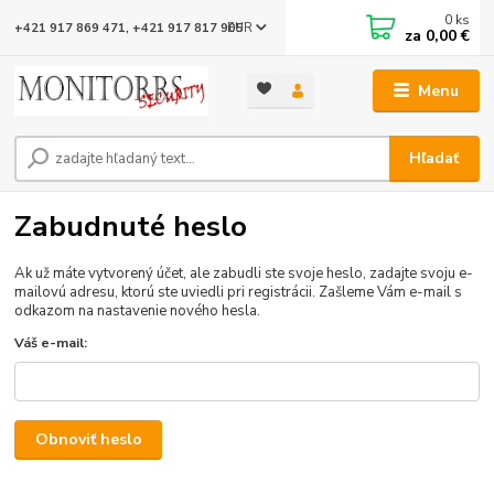
0
ks
EUR
+421 917 869 471, +421 917 817 905
za
0,00 €
Menu
Hľadať
Zabudnuté heslo
Ak už máte vytvorený účet, ale zabudli ste svoje heslo, zadajte svoju e-
mailovú adresu, ktorú ste uviedli pri registrácii. Zašleme Vám e-mail s
odkazom na nastavenie nového hesla.
Váš e-mail:
Obnoviť heslo