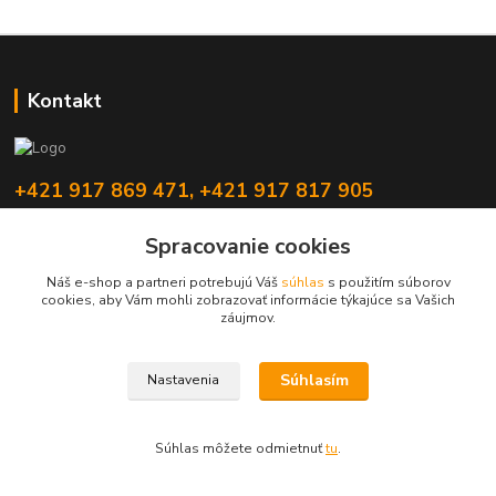
Kontakt
+421 917 869 471, +421 917 817 905
info@monitorrs.com
Spracovanie cookies
Náš e-shop a partneri potrebujú Váš
súhlas
s použitím súborov
cookies, aby Vám mohli zobrazovať informácie týkajúce sa Vašich
záujmov.
Vytvorené na
Eshop-rychlo.sk
Súhlasím
Nastavenia
100 %
★★★★★
100 %
★★★★★
13. júla
×
rýchle dodanie
Veľmi spoľahlivá, rýchla spoločnosť!!
Súhlas môžete odmietnuť
tu
.