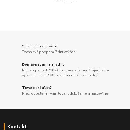
S nami to zvládnete
Technická podpora 7 dní v týždni
Doprava zdarma a rýchlo
Pri nákupe nad 200.- € doprava zdarma. Objednávky
vytvorene do 12:00 Posielame ešte v ten deň
Tovar odskúšaný
Pred odoslaním vám tovar odskúšame a nastavíme
Kontakt