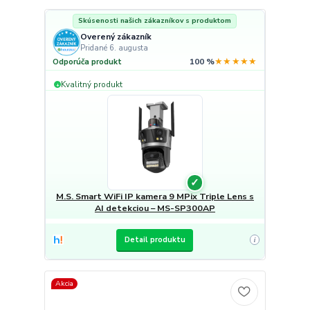
Skúsenosti našich zákazníkov s produktom
Overený zákazník
Pridané 6. augusta
★★★★★
Odporúča produkt
100 %
Kvalitný produkt
+
✓
M.S. Smart WiFi IP kamera 9 MPix Triple Lens s
AI detekciou – MS-SP300AP
Detail produktu
i
Akcia