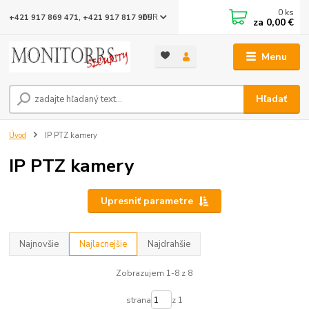
0
ks
EUR
+421 917 869 471, +421 917 817 905
za
0,00 €
Menu
Hľadať
Úvod
IP PTZ kamery
IP PTZ kamery
Upresniť parametre
Najnovšie
Najlacnejšie
Najdrahšie
Zobrazujem 1-8 z 8
strana
z 1