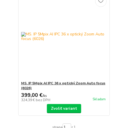
MS. IP 5Mpix AI IPC 36 x optický Zoom Auto focus
(6026)
399,00 €
/
ks
Skladom
324,39 €
bez DPH
Zvoliť variant
strana
z 1