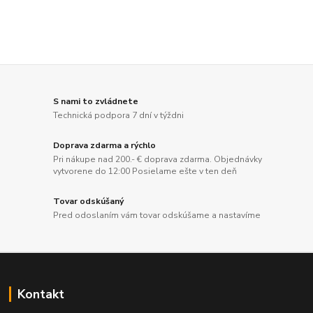
S nami to zvládnete
Technická podpora 7 dní v týždni
Doprava zdarma a rýchlo
Pri nákupe nad 200.- € doprava zdarma. Objednávky
vytvorene do 12:00 Posielame ešte v ten deň
Tovar odskúšaný
Pred odoslaním vám tovar odskúšame a nastavíme
Kontakt