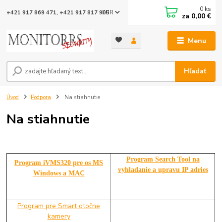
0
ks
EUR
+421 917 869 471, +421 917 817 905
za
0,00 €
Menu
Hľadať
Úvod
Podpora
Na stiahnutie
Na stiahnutie
Program Search Tool na
Program iVMS320 pre os MS
vyhladanie a upravu IP adries
C
Windows a MA
Program pre Smart otočne
kamery