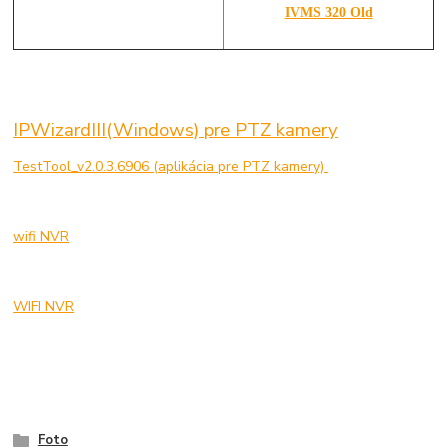
IVMS 320 Old
IPWizardIII(Windows) pre PTZ kamery
TestTool_v2.0.3.6906 (aplikácia pre PTZ kamery)
wifi NVR
WIFI NVR
Foto