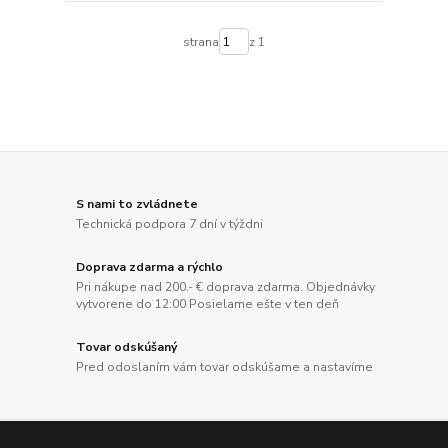
strana
z 1
S nami to zvládnete
Technická podpora 7 dní v týždni
Doprava zdarma a rýchlo
Pri nákupe nad 200.- € doprava zdarma. Objednávky
vytvorene do 12:00 Posielame ešte v ten deň
Tovar odskúšaný
Pred odoslaním vám tovar odskúšame a nastavíme