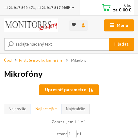
0
ks
EUR
+421 917 869 471, +421 917 817 905
za
0,00 €
Menu
Hľadať
Úvod
Príslušenstvo ku kamerám
Mikrofóny
Mikrofóny
Upresniť parametre
Najnovšie
Najlacnejšie
Najdrahšie
Zobrazujem 1-1 z 1
strana
z 1