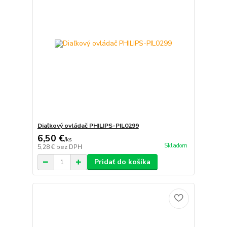
Diaľkový ovládač PHILIPS-PIL0299
6,50 €
/
ks
Skladom
5,28 €
bez DPH
Pridať do košíka