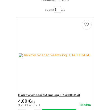
strana
z 1
Dialkový ovladač SAamsung 3F1400034141
4,00 €
/
ks
Skladom
3,25 €
bez DPH