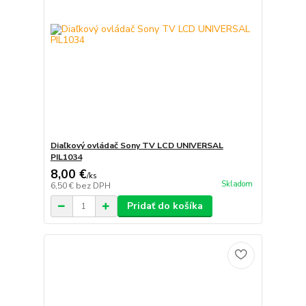
Diaľkový ovládač Sony TV LCD UNIVERSAL
PIL1034
8,00 €
/
ks
Skladom
6,50 €
bez DPH
Pridať do košíka