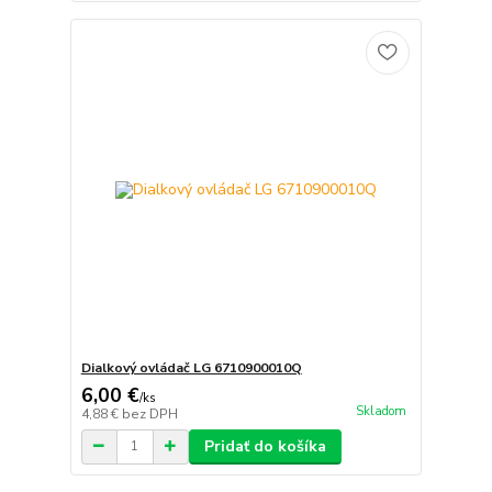
Dialkový ovládač LG 6710900010Q
6,00 €
/
ks
Skladom
4,88 €
bez DPH
Pridať do košíka