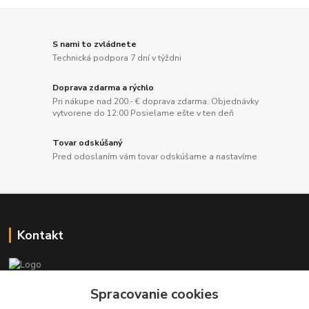
S nami to zvládnete
Technická podpora 7 dní v týždni
Doprava zdarma a rýchlo
Pri nákupe nad 200.- € doprava zdarma. Objednávky
vytvorene do 12:00 Posielame ešte v ten deň
Tovar odskúšaný
Pred odoslaním vám tovar odskúšame a nastavíme
Kontakt
+421 917 869 471, +421 917 817 905
Spracovanie cookies