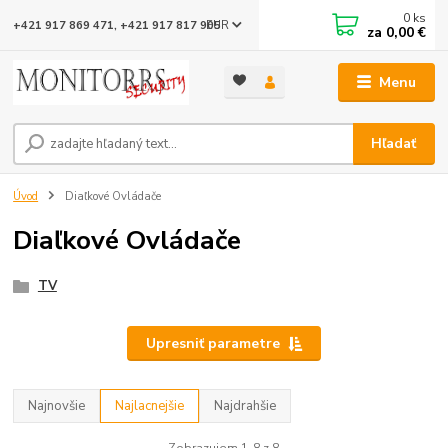
0
ks
EUR
+421 917 869 471, +421 917 817 905
za
0,00 €
Menu
Hľadať
Úvod
Diaľkové Ovládače
Diaľkové Ovládače
TV
Upresniť parametre
Najnovšie
Najlacnejšie
Najdrahšie
Zobrazujem 1-8 z 8