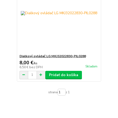
Dialkový ovládač LG MKJ32022830-PIL0288
8,00 €
/
ks
Skladom
6,50 €
bez DPH
Pridať do košíka
strana
z 1