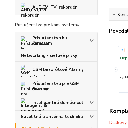
AHD,CVI,TVI rekordér
Kompl
Príslušenstvo pre kam. systémy
Povedal
Príslušenstvo ku
kamerám
Networking - sieťové prvky
Odp
GSM bezdrôtové Alarmy
«
rých
Príslušenstvo pre GSM
Alarmy
Inteligentná domácnosť
Komple
Satelitná a anténná technika
Dialkový