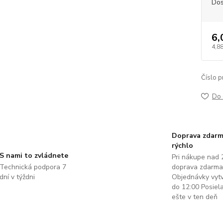
Dos
6,
4,88
Číslo p
Do 
Doprava zdarm
rýchlo
S nami to zvládnete
Pri nákupe nad 
Technická podpora 7
doprava zdarma
dní v týždni
Objednávky vyt
do 12:00 Posie
ešte v ten deň