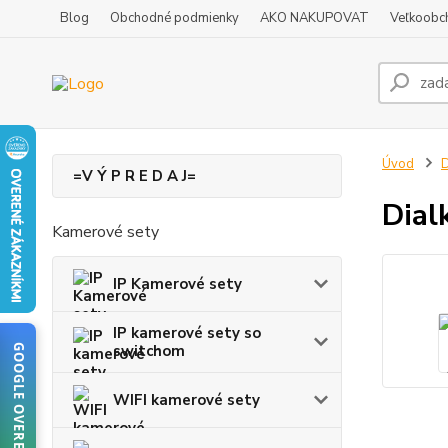
Blog
Obchodné podmienky
AKO NAKUPOVAT
Veľkoobc
Úvod
D
=V Ý P R E D A J=
Dial
Kamerové sety
IP Kamerové sety
IP kamerové sety so
switchom
GOOGLE OVERENIE
WIFI kamerové sety