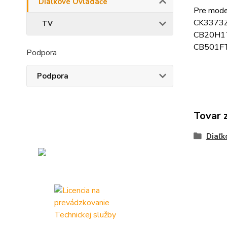
Diaľkové Ovládače
Pre mod
CK3373Z
TV
CB20H1T
CB501FT
Podpora
Podpora
Tovar 
Diaľk