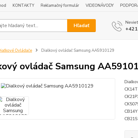
hod
KONTAKTY
Reklamačný formulár
VIDEONÁVODY
PODPOR
Neviet
Hľadať
+421
iaľkové Ovládače
Dialkový ovládač Samsung AA5910129
kový ovládač Samsung AA5910
Dialko
CK14T
CK21P
CK507
CB14Y
CB21S2