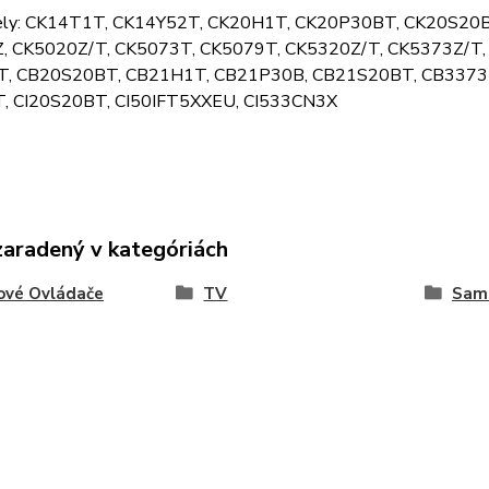
ely: CK14T1T, CK14Y52T, CK20H1T, CK20P30BT, CK20S20
, CK5020Z/T, CK5073T, CK5079T, CK5320Z/T, CK5373Z/T
, CB20S20BT, CB21H1T, CB21P30B, CB21S20BT, CB3373T
, CI20S20BT, CI50IFT5XXEU, CI533CN3X
zaradený v kategóriách
ové Ovládače
TV
Sam