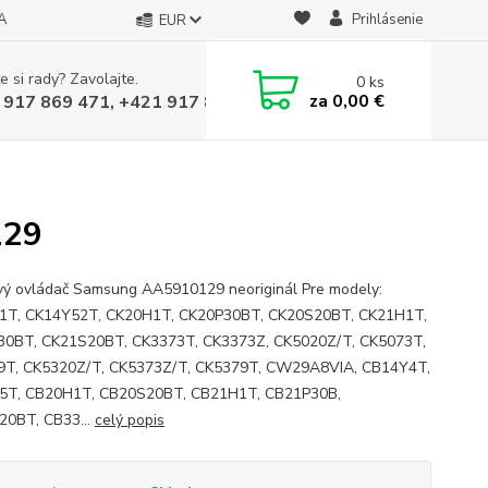
A
Prihlásenie
EUR
e si rady? Zavolajte.
0
ks
za
0,00 €
 917 869 471, +421 917 817 905
129
vý ovládač Samsung AA5910129 neoriginál Pre modely:
1T, CK14Y52T, CK20H1T, CK20P30BT, CK20S20BT, CK21H1T,
30BT, CK21S20BT, CK3373T, CK3373Z, CK5020Z/T, CK5073T,
9T, CK5320Z/T, CK5373Z/T, CK5379T, CW29A8VIA, CB14Y4T,
5T, CB20H1T, CB20S20BT, CB21H1T, CB21P30B,
0BT, CB33...
celý popis