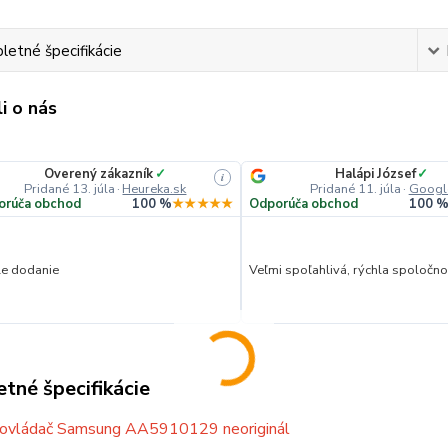
etné špecifikácie
i o nás
Overený zákazník
✓
Halápi József
✓
i
Pridané 13. júla
·
Heureka.sk
Pridané 11. júla
·
Googl
orúča obchod
100 %
★★★★★
Odporúča obchod
100 
le dodanie
Veľmi spoľahlivá, rýchla spoločnos
tné špecifikácie
 ovládač Samsung AA5910129 neoriginál