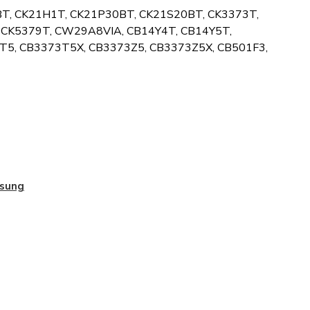
BT, CK21H1T, CK21P30BT, CK21S20BT, CK3373T,
, CK5379T, CW29A8VIA, CB14Y4T, CB14Y5T,
5, CB3373T5X, CB3373Z5, CB3373Z5X, CB501F3,
sung