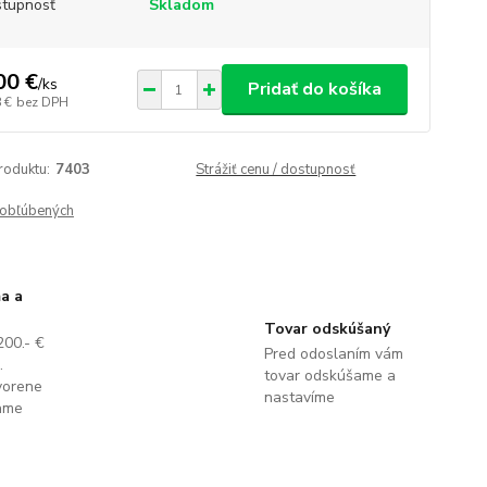
tupnosť
Skladom
00 €
/
ks
Pridať do košíka
 €
bez DPH
roduktu:
7403
Strážiť cenu / dostupnosť
obľúbených
a a
Tovar odskúšaný
200.- €
Pred odoslaním vám
.
tovar odskúšame a
vorene
nastavíme
lame