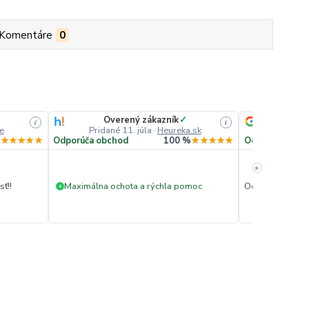
Komentáre
0
Overený zákazník
✓
He
i
i
e
Pridané 11. júla
·
Heureka.sk
Prida
%
★★★★★
Odporúča obchod
100 %
★★★★★
Odporúča obc
»
ť!!
Maximálna ochota a rýchla pomoc
Ochota pomôcť.
+