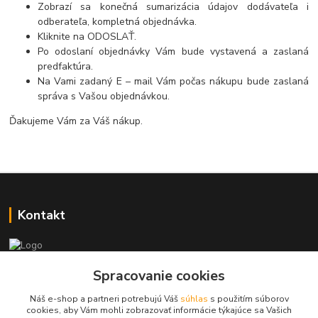
Zobrazí sa konečná sumarizácia údajov dodávateľa i
odberateľa, kompletná objednávka.
Kliknite na ODOSLAŤ.
Po odoslaní objednávky Vám bude vystavená a zaslaná
predfaktúra.
Na Vami zadaný E – mail Vám počas nákupu bude zaslaná
správa s Vašou objednávkou.
Ďakujeme Vám za Váš nákup.
Kontakt
+421 917 869 471, +421 917 817 905
Spracovanie cookies
Náš e-shop a partneri potrebujú Váš
súhlas
s použitím súborov
info@monitorrs.com
cookies, aby Vám mohli zobrazovať informácie týkajúce sa Vašich