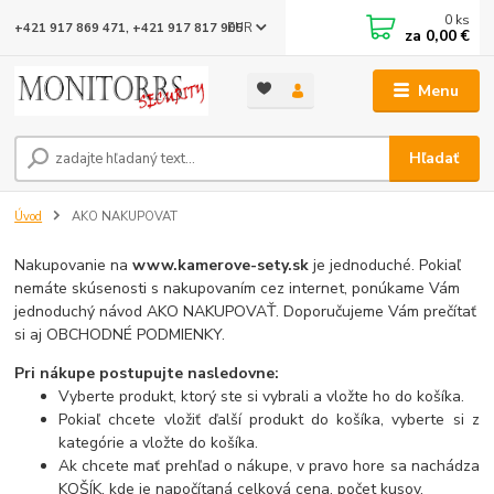
0
ks
EUR
+421 917 869 471, +421 917 817 905
za
0,00 €
Menu
Hľadať
Úvod
AKO NAKUPOVAT
Nakupovanie na
www.kamerove-sety.sk
je jednoduché. Pokiaľ
nemáte skúsenosti s nakupovaním cez internet, ponúkame Vám
jednoduchý návod AKO NAKUPOVAŤ. Doporučujeme Vám prečítať
si aj OBCHODNÉ PODMIENKY.
Pri nákupe postupujte nasledovne:
Vyberte produkt, ktorý ste si vybrali a vložte ho do košíka.
Pokiaľ chcete vložiť ďalší produkt do košíka, vyberte si z
kategórie a vložte do košíka.
Ak chcete mať prehľad o nákupe, v pravo hore sa nachádza
KOŠÍK, kde je napočítaná celková cena, počet kusov.