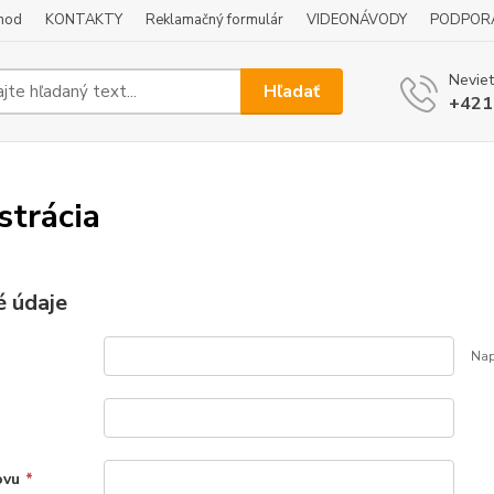
hod
KONTAKTY
Reklamačný formulár
VIDEONÁVODY
PODPOR
Neviet
Hľadať
+421
strácia
 údaje
Nap
ovu
*