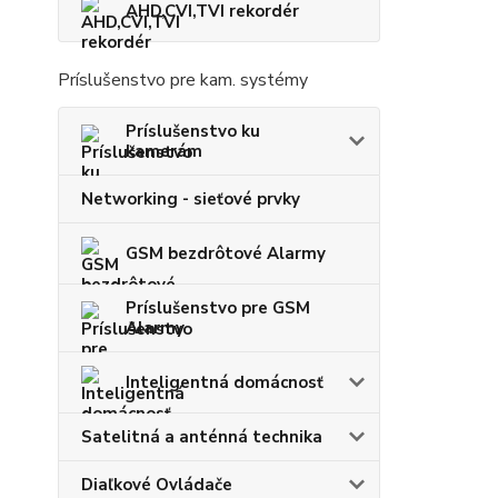
AHD,CVI,TVI rekordér
Príslušenstvo pre kam. systémy
Príslušenstvo ku
kamerám
Networking - sieťové prvky
GSM bezdrôtové Alarmy
Príslušenstvo pre GSM
Alarmy
Inteligentná domácnosť
Satelitná a anténná technika
Diaľkové Ovládače