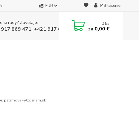
A
Prihlásenie
EUR
e si rady? Zavolajte.
0
ks
za
0,00 €
 917 869 471, +421 917 817 905
r. peternovak@zoznam.sk