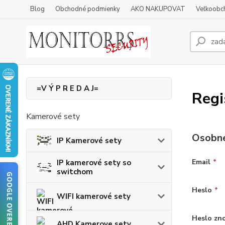
Blog
Obchodné podmienky
AKO NAKUPOVAT
Veľkoobc
=V Ý P R E D A J=
Regi
Kamerové sety
Osobné
IP Kamerové sety
Email
*
IP kamerové sety so
switchom
GOOGLE OVERENIE
Heslo
*
WIFI kamerové sety
Heslo zn
AHD Kamerove sety