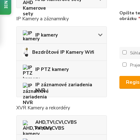
Opíšte t
IP Kamery a záznamníky
obrázku
IP kamery
Bezdrôtové IP Kamery Wifi
Súhl
Praje
IP PTZ kamery
Regis
IP záznamové zariadenia
NVR
XVR Kamery a rekordéry
AHD,TVI,CVI,CVBS
kamery