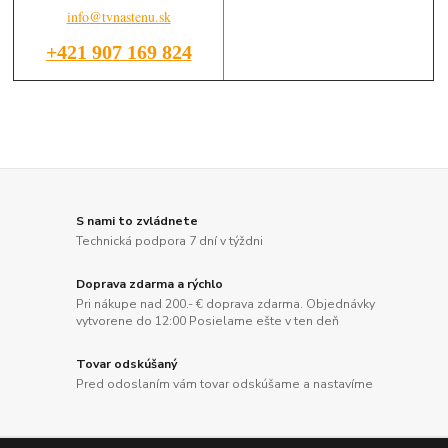
info@tvnastenu.sk
+421 907 169 824
S nami to zvládnete
Technická podpora 7 dní v týždni
Doprava zdarma a rýchlo
Pri nákupe nad 200.- € doprava zdarma. Objednávky
vytvorene do 12:00 Posielame ešte v ten deň
Tovar odskúšaný
Pred odoslaním vám tovar odskúšame a nastavíme