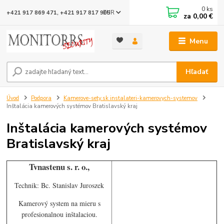
0
ks
EUR
+421 917 869 471, +421 917 817 905
za
0,00 €
Menu
Hľadať
Úvod
Podpora
Kamerove-sety.sk instalateri-kamerovych-systemov
Inštalácia kamerových systémov Bratislavský kraj
Inštalácia kamerových systémov
Bratislavský kraj
Tvnastenu s. r. o.,
Technik: Bc. Stanislav Juroszek
Kamerový system na mieru s
profesionalnou inštalaciou.