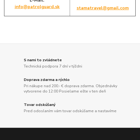
E-Mail:
info@patrolguard.sk
stamatravel@gmail.com
S nami to zvládnete
Technická podpora 7 dní v týždni
Doprava zdarma a rýchlo
Pri nákupe nad 200.- € doprava zdarma. Objednávky
vytvorene do 12:00 Posielame ešte v ten deň
Tovar odskúšaný
Pred odoslaním vám tovar odskúšame a nastavíme