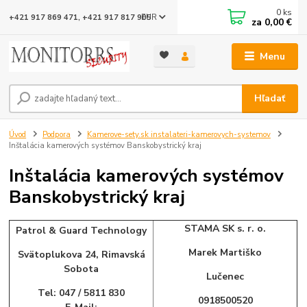
0
ks
EUR
+421 917 869 471, +421 917 817 905
za
0,00 €
Menu
Hľadať
Úvod
Podpora
Kamerove-sety.sk instalateri-kamerovych-systemov
Inštalácia kamerových systémov Banskobystrický kraj
Inštalácia kamerových systémov
Banskobystrický kraj
STAMA SK s. r. o.
Patrol & Guard Technology
Marek Martiško
Svätoplukova 24, Rimavská
Sobota
Lučenec
Tel: 047 / 5811 830
0918500520