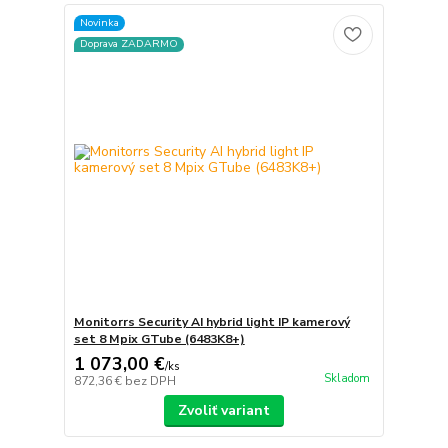
Novinka
Doprava ZADARMO
Monitorrs Security AI hybrid light IP kamerový
set 8 Mpix GTube (6483K8+)
1 073,00 €
/
ks
Skladom
872,36 €
bez DPH
Zvoliť variant