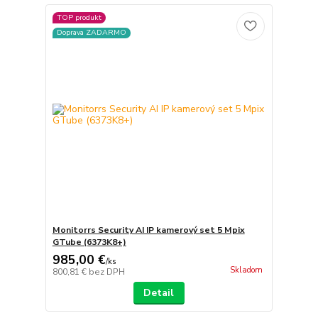
TOP produkt
Doprava ZADARMO
Monitorrs Security AI IP kamerový set 5 Mpix
GTube (6373K8+)
985,00 €
/
ks
Skladom
800,81 €
bez DPH
Detail