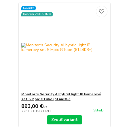
Novinka
Doprava ZADARMO
Monitorrs Security AI hybrid light IP kamerový
set 5 Mpix GTube (6144K8+)
893,00 €
/
ks
Skladom
726,02 €
bez DPH
Zvoliť variant