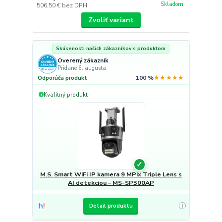
Skladom
506,50 €
bez DPH
Zvoliť variant
Skúsenosti našich zákazníkov s produktom
Overený zákazník
Pridané 6. augusta
★★★★★
Odporúča produkt
100 %
Kvalitný produkt
+
✓
M.S. Smart WiFi IP kamera 9 MPix Triple Lens s
AI detekciou – MS-SP300AP
Detail produktu
i