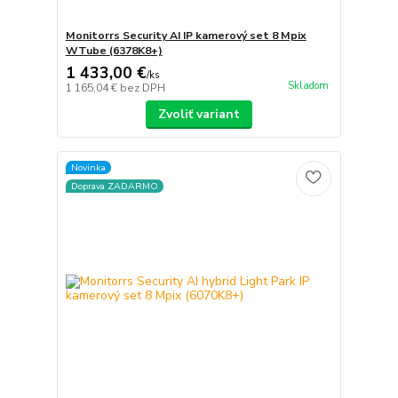
Monitorrs Security AI IP kamerový set 8 Mpix
WTube (6378K8+)
1 433,00 €
/
ks
Skladom
1 165,04 €
bez DPH
Zvoliť variant
Novinka
Doprava ZADARMO