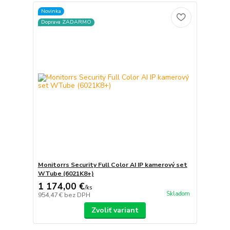
Novinka
Doprava ZADARMO
Monitorrs Security Full Color AI IP kamerový set
WTube (6021K8+)
1 174,00 €
/
ks
Skladom
954,47 €
bez DPH
Zvoliť variant