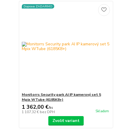
Doprava ZADARMO
Monitorrs Security park AI IP kamerový set 5
Mpix WTube (6185K8+)
1 362,00 €
/
ks
Skladom
1 107,32 €
bez DPH
Zvoliť variant