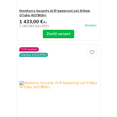
Monitorrs Security AI IP kamerový set 8 Mpix
GTube (6379K8+)
1 433,00 €
/
ks
Skladom
1 165,04 €
bez DPH
Zvoliť variant
TOP produkt
Doprava ZADARMO