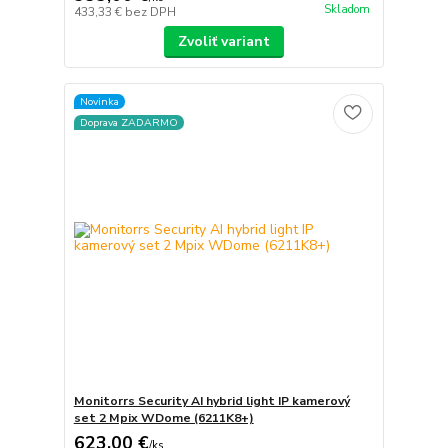
Skladom
433,33 €
bez DPH
Zvoliť variant
Novinka
Doprava ZADARMO
Monitorrs Security AI hybrid light IP kamerový
set 2 Mpix WDome (6211K8+)
623,00 €
/
ks