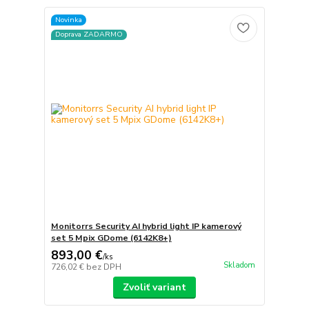
Novinka
Doprava ZADARMO
Monitorrs Security AI hybrid light IP kamerový
set 5 Mpix GDome (6142K8+)
893,00 €
/
ks
Skladom
726,02 €
bez DPH
Zvoliť variant