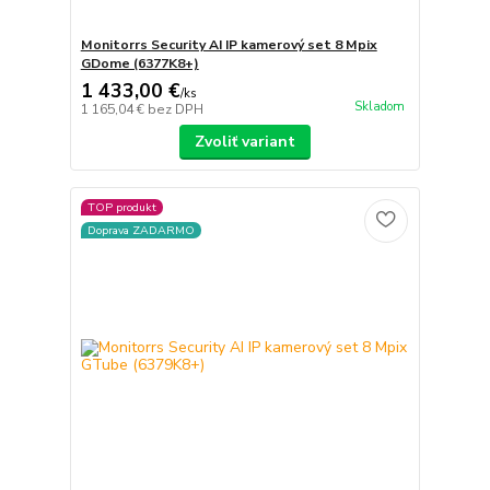
Monitorrs Security AI IP kamerový set 8 Mpix
GDome (6377K8+)
1 433,00 €
/
ks
Skladom
1 165,04 €
bez DPH
Zvoliť variant
TOP produkt
Doprava ZADARMO