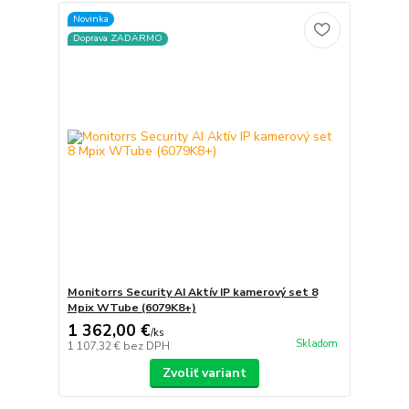
Novinka
Doprava ZADARMO
Monitorrs Security AI Aktív IP kamerový set 8
Mpix WTube (6079K8+)
1 362,00 €
/
ks
Skladom
1 107,32 €
bez DPH
Zvoliť variant