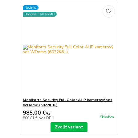
Novinka
Doprava ZADARMO
Monitorrs Security Full Color AI IP kamerový set
WDome (6022K8+)
985,00 €
/
ks
Skladom
800,81 €
bez DPH
Zvoliť variant