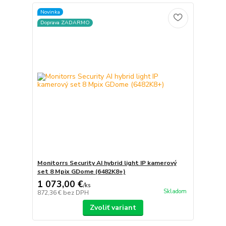
Novinka
Doprava ZADARMO
Monitorrs Security AI hybrid light IP kamerový
set 8 Mpix GDome (6482K8+)
1 073,00 €
/
ks
Skladom
872,36 €
bez DPH
Zvoliť variant