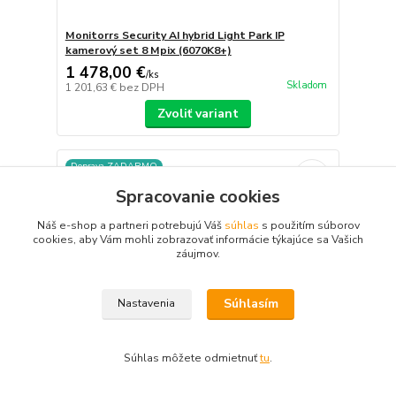
Monitorrs Security AI hybrid Light Park IP
kamerový set 8 Mpix (6070K8+)
1 478,00 €
/
ks
Skladom
1 201,63 €
bez DPH
Zvoliť variant
Doprava ZADARMO
Spracovanie cookies
Náš e-shop a partneri potrebujú Váš
súhlas
s použitím súborov
cookies, aby Vám mohli zobrazovať informácie týkajúce sa Vašich
záujmov.
Súhlasím
Nastavenia
Súhlas môžete odmietnuť
tu
.
100 %
★★★★★
100 %
★★★★★
13. júla
×
rýchle dodanie
Veľmi spoľahlivá, rýchla spoločnosť!!