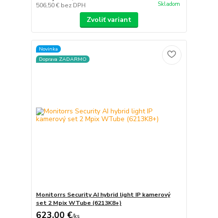
Skladom
506,50 €
bez DPH
Zvoliť variant
Novinka
Doprava ZADARMO
Monitorrs Security AI hybrid light IP kamerový
set 2 Mpix WTube (6213K8+)
623,00 €
/
ks