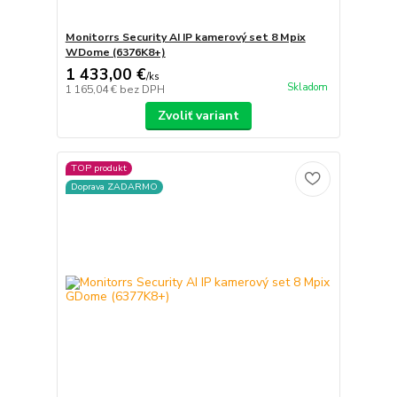
Monitorrs Security AI IP kamerový set 8 Mpix
WDome (6376K8+)
1 433,00 €
/
ks
Skladom
1 165,04 €
bez DPH
Zvoliť variant
TOP produkt
Doprava ZADARMO