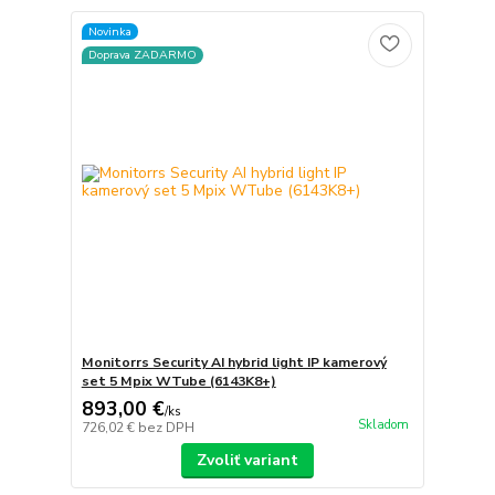
Novinka
Doprava ZADARMO
Monitorrs Security AI hybrid light IP kamerový
set 5 Mpix WTube (6143K8+)
893,00 €
/
ks
Skladom
726,02 €
bez DPH
Zvoliť variant