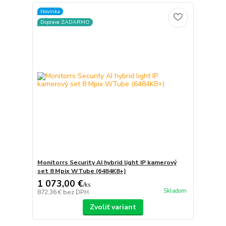
Novinka
Doprava ZADARMO
Monitorrs Security AI hybrid light IP kamerový
set 8 Mpix WTube (6484K8+)
1 073,00 €
/
ks
Skladom
872,36 €
bez DPH
Zvoliť variant