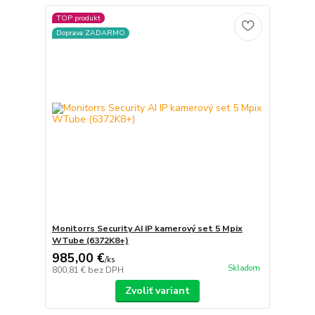
TOP produkt
Doprava ZADARMO
Monitorrs Security AI IP kamerový set 5 Mpix
WTube (6372K8+)
985,00 €
/
ks
Skladom
800,81 €
bez DPH
Zvoliť variant