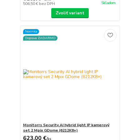
Skladom
506,50 €
bez DPH
Zvoliť variant
Novinka
Doprava ZADARMO
Monitorrs Security AI hybrid light IP kamerový
set 2 Mpix GDome (6212K8+)
623,00 €
/
ks