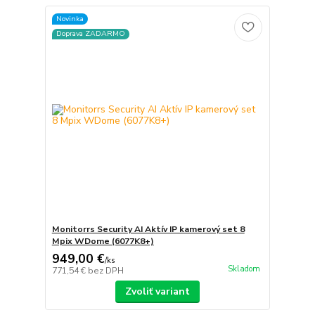
Novinka
Doprava ZADARMO
Monitorrs Security AI Aktív IP kamerový set 8
Mpix WDome (6077K8+)
949,00 €
/
ks
Skladom
771,54 €
bez DPH
Zvoliť variant