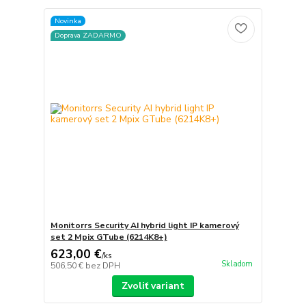
Novinka
Doprava ZADARMO
Monitorrs Security AI hybrid light IP kamerový
set 2 Mpix GTube (6214K8+)
623,00 €
/
ks
Skladom
506,50 €
bez DPH
Zvoliť variant