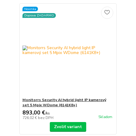
Novinka
Doprava ZADARMO
Monitorrs Security AI hybrid light IP kamerový
set 5 Mpix WDome (6141K8+)
893,00 €
/
ks
Skladom
726,02 €
bez DPH
Zvoliť variant