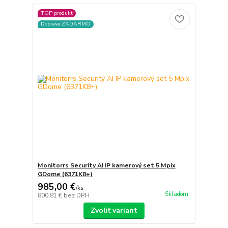
TOP produkt
Doprava ZADARMO
Monitorrs Security AI IP kamerový set 5 Mpix
GDome (6371K8+)
985,00 €
/
ks
Skladom
800,81 €
bez DPH
Zvoliť variant