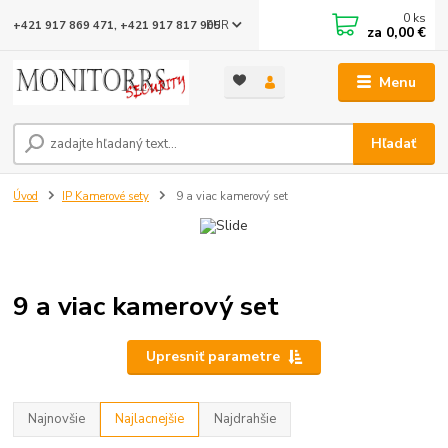
0
ks
EUR
+421 917 869 471, +421 917 817 905
za
0,00 €
Menu
Hľadať
Úvod
IP Kamerové sety
9 a viac kamerový set
9 a viac kamerový set
Upresniť parametre
Najnovšie
Najlacnejšie
Najdrahšie