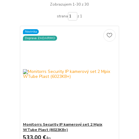
Zobrazujem 1-30 z 30
strana
z 1
Novinka
Doprava ZADARMO
Monitorrs Security IP kamerový set 2 Mpix
WTube Plast (6023K8+)
533,00 €
/
ks