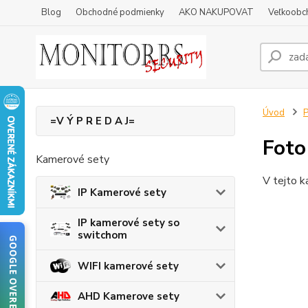
Blog
Obchodné podmienky
AKO NAKUPOVAT
Veľkoobc
Úvod
=V Ý P R E D A J=
Foto
Kamerové sety
V tejto k
IP Kamerové sety
IP kamerové sety so
switchom
GOOGLE OVERENIE
WIFI kamerové sety
AHD Kamerove sety