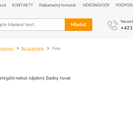
hod
KONTAKTY
Reklamačný formulár
VIDEONÁVODY
PODPOR
Neviet
Hľadať
+421
Podpora
Na stiahnutie
Foto
ategórii nebol nájdený žiadny tovar.