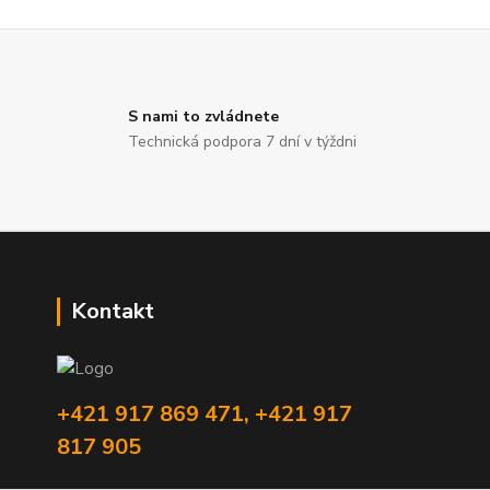
S nami to zvládnete
Technická podpora 7 dní v týždni
Kontakt
+421 917 869 471, +421 917
817 905