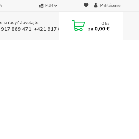
A
Prihlásenie
EUR
e si rady? Zavolajte.
0
ks
za
0,00 €
 917 869 471, +421 917 817 905