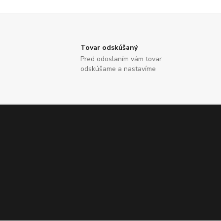
Tovar odskúšaný
Pred odoslaním vám tovar
odskúšame a nastavíme