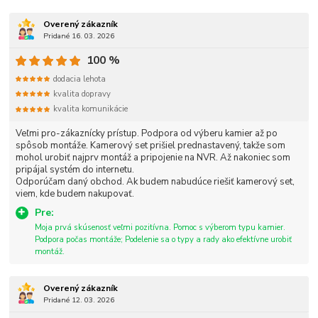
Overený zákazník
Pridané 16. 03. 2026
100 %
dodacia lehota
kvalita dopravy
kvalita komunikácie
Veľmi pro-zákaznícky prístup. Podpora od výberu kamier až po
spôsob montáže. Kamerový set prišiel prednastavený, takže som
mohol urobiť najprv montáž a pripojenie na NVR. Až nakoniec som
pripájal systém do internetu.
Odporúčam daný obchod. Ak budem nabudúce riešiť kamerový set,
viem, kde budem nakupovať.
Pre:
Moja prvá skúsenosť veľmi pozitívna. Pomoc s výberom typu kamier.
Podpora počas montáže; Podelenie sa o typy a rady ako efektívne urobiť
montáž.
Overený zákazník
Pridané 12. 03. 2026