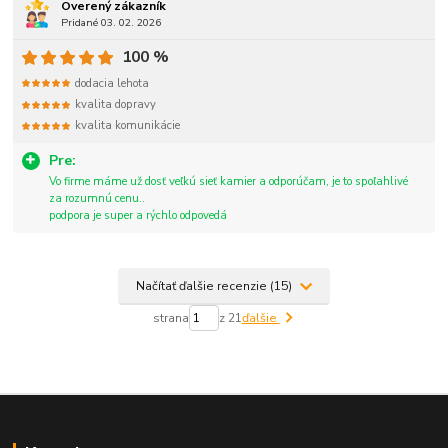
Overený zákazník
Pridané 03. 02. 2026
100 %
dodacia lehota
kvalita dopravy
kvalita komunikácie
Pre:
Vo firme máme už dosť veľkú sieť kamier a odporúčam, je to spoľahlivé
za rozumnú cenu..
podpora je super a rýchlo odpovedá
Načítať ďalšie recenzie (15)
strana
z 21
ďalšie