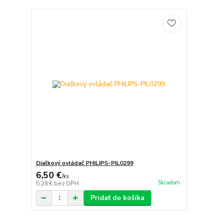
Diaľkový ovládač PHILIPS-PIL0299
6,50 €
/
ks
Skladom
5,28 €
bez DPH
Pridať do košíka