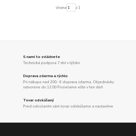
strana
z 1
S nami to zvládnete
Technická podpora 7 dní v týždni
Doprava zdarma a rýchlo
Pri nákupe nad 200.- € doprava zdarma. Objednávky
vytvorene do 12:00 Posielame ešte v ten deň
Tovar odskúšaný
Pred odoslaním vám tovar odskúšame a nastavíme