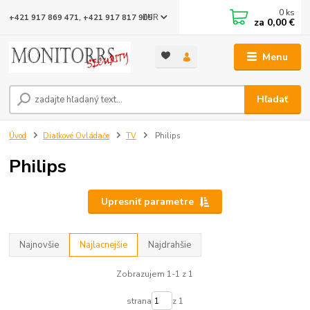
0
ks
EUR
+421 917 869 471, +421 917 817 905
za
0,00 €
Menu
Hľadať
Úvod
Diaľkové Ovládače
TV
Philips
Philips
Upresniť parametre
Najnovšie
Najlacnejšie
Najdrahšie
Zobrazujem 1-1 z 1
strana
z 1