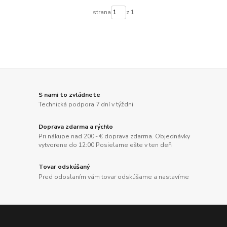
strana
z 1
S nami to zvládnete
Technická podpora 7 dní v týždni
Doprava zdarma a rýchlo
Pri nákupe nad 200.- € doprava zdarma. Objednávky
vytvorene do 12:00 Posielame ešte v ten deň
Tovar odskúšaný
Pred odoslaním vám tovar odskúšame a nastavíme