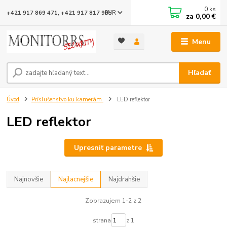
0
ks
EUR
+421 917 869 471, +421 917 817 905
za
0,00 €
Menu
Hľadať
Úvod
Príslušenstvo ku kamerám
LED reflektor
LED reflektor
Upresniť parametre
Najnovšie
Najlacnejšie
Najdrahšie
Zobrazujem 1-2 z 2
strana
z 1