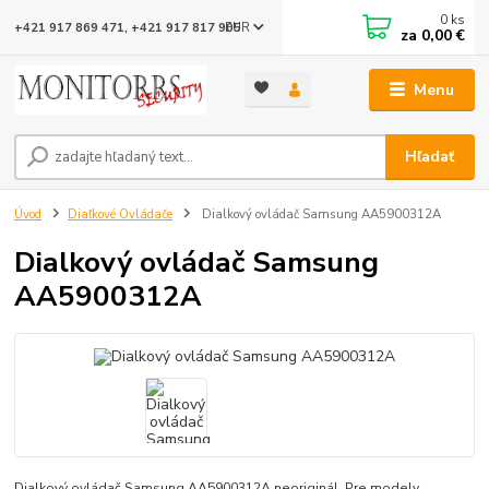
0
ks
EUR
+421 917 869 471, +421 917 817 905
za
0,00 €
Menu
Hľadať
Úvod
Diaľkové Ovládače
Dialkový ovládač Samsung AA5900312A
Dialkový ovládač Samsung
AA5900312A
Dialkový ovládač Samsung AA5900312A neoriginál Pre modely