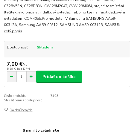
CZ28V53N, CZ28D83N, CW-29M204T, CVW-29M064, stejné rozmístění
tlačítek jako originální dálkový ovladač nebo ho lze nahradit dálkovým
ovladačem COM4055.Pro modely TV Samsung SAMSUNG AA59-
00312A, Samsung AA59-00312, SAMSUNG AA59-00312B, SAMSUN...
celý popis
Dostupnosť
Skladom
7,00 €
/
ks
5,69 €
bez DPH
Pridať do košíka
Číslo produktu:
7403
Strážiť cenu / dostupnosť
Do obľúbených
S nami to zvládnete