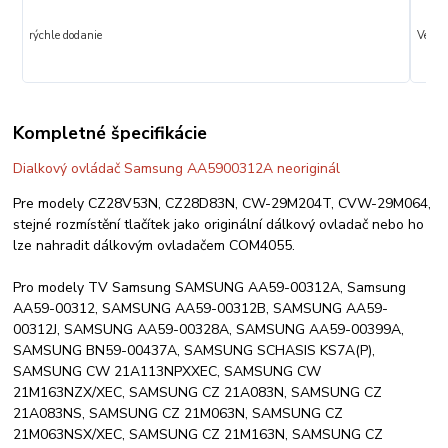
rýchle dodanie
Veľmi 
Kompletné špecifikácie
Dialkový ovládač Samsung AA5900312A neoriginál
Pre modely CZ28V53N, CZ28D83N, CW-29M204T, CVW-29M064,
stejné rozmístění tlačítek jako originální dálkový ovladač nebo ho
lze nahradit dálkovým ovladačem COM4055.
Pro modely TV Samsung SAMSUNG AA59-00312A, Samsung
AA59-00312, SAMSUNG AA59-00312B, SAMSUNG AA59-
00312J, SAMSUNG AA59-00328A, SAMSUNG AA59-00399A,
SAMSUNG BN59-00437A, SAMSUNG SCHASIS KS7A(P),
SAMSUNG CW 21A113NPXXEC, SAMSUNG CW
21M163NZX/XEC, SAMSUNG CZ 21A083N, SAMSUNG CZ
21A083NS, SAMSUNG CZ 21M063N, SAMSUNG CZ
21M063NSX/XEC, SAMSUNG CZ 21M163N, SAMSUNG CZ