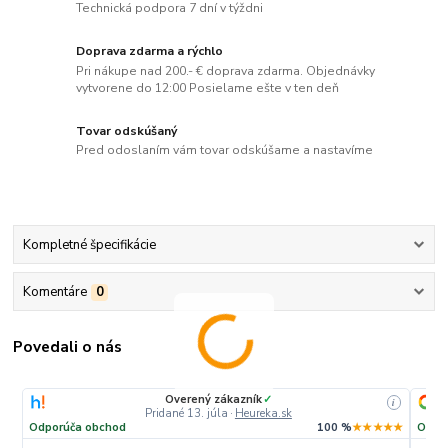
Technická podpora 7 dní v týždni
Doprava zdarma a rýchlo
Pri nákupe nad 200.- € doprava zdarma. Objednávky
vytvorene do 12:00 Posielame ešte v ten deň
Tovar odskúšaný
Pred odoslaním vám tovar odskúšame a nastavíme
Kompletné špecifikácie
Komentáre
0
Povedali o nás
Overený zákazník
✓
i
Pridané 13. júla
·
Heureka.sk
Odporúča obchod
100 %
★★★★★
Odpo