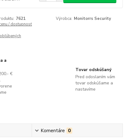
roduktu:
7621
Výrobca:
Monitorrs Security
 cenu / dostupnosť
obľúbených
a a
Tovar odskúšaný
200.- €
Pred odoslaním vám
.
tovar odskúšame a
vorene
nastavíme
lame
Komentáre
0