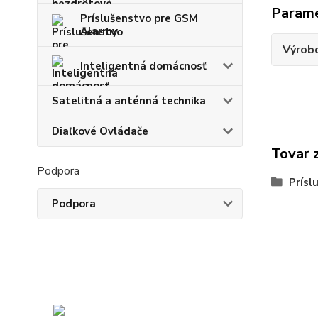
Param
Príslušenstvo pre GSM
Alarmy
Výrob
Inteligentná domácnosť
Satelitná a anténná technika
Diaľkové Ovládače
Tovar 
Podpora
Prísl
Podpora