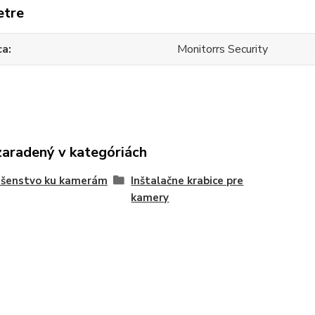
etre
ca
Monitorrs Security
zaradený v kategóriách
ušenstvo ku kamerám
Inštalačne krabice pre
kamery