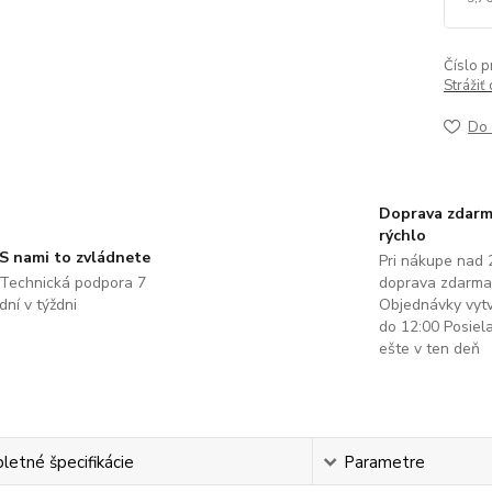
Číslo p
Strážiť
Do 
Doprava zdarm
rýchlo
S nami to zvládnete
Pri nákupe nad 
Technická podpora 7
doprava zdarma
dní v týždni
Objednávky vyt
do 12:00 Posie
ešte v ten deň
etné špecifikácie
Parametre