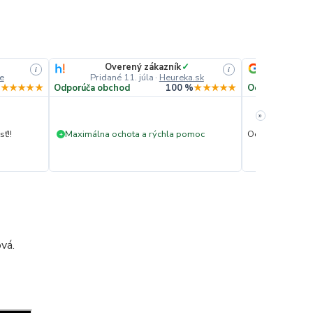
Overený zákazník
✓
He
i
i
e
Pridané 11. júla
·
Heureka.sk
Prida
%
★★★★★
Odporúča obchod
100 %
★★★★★
Odporúča obc
»
ť!!
Maximálna ochota a rýchla pomoc
Ochota pomôcť.
+
vá.