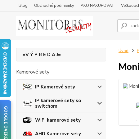
Blog
Obchodné podmienky
AKO NAKUPOVAT
Veľkoobc
Úvod
P
=V Ý P R E D A J=
Moni
Kamerové sety
IP Kamerové sety
IP kamerové sety so
switchom
GOOGLE OVERENIE
WIFI kamerové sety
AHD Kamerove sety