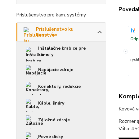
Povedal
Príslušenstvo pre kam. systémy
Príslušenstvo ku
kamerám
Odp
Inštalačne krabice pre
«
kamery
rých
Napájacie zdroje
Konektory, redukcie
Komple
Káble, šnúry
Kovová vo
Záložné zdroje
Rozmer 
Váha: 45
Pevné disky