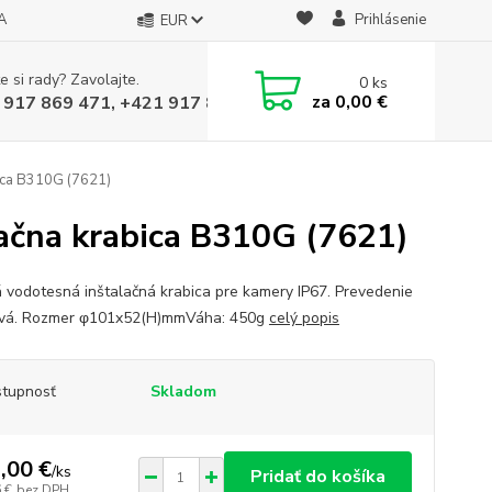
A
Prihlásenie
EUR
e si rady? Zavolajte.
0
ks
za
0,00 €
 917 869 471, +421 917 817 905
bica B310G (7621)
lačna krabica B310G (7621)
 vodotesná inštalačná krabica pre kamery IP67. Prevedenie
ová. Rozmer φ101x52(H)mmVáha: 450g
celý popis
tupnosť
Skladom
,00 €
/
ks
Pridať do košíka
 €
bez DPH