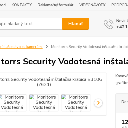
hod
KONTAKTY
Reklamačný formulár
VIDEONÁVODY
PODPOR
Neviet
Hľadať
+421
ríslušenstvo ku kamerám
Monitorrs Security Vodotesná inštalačna kra
torrs Security Vodotesná inšta
Kovová
grafit
Dos
12
9,76