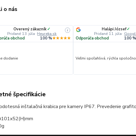
i o nás
Overený zákazník
✓
Halápi József
✓
i
Pridané 13. júla
·
Heureka.sk
Pridané 11. júla
·
Googl
orúča obchod
100 %
★★★★★
Odporúča obchod
100 
le dodanie
Veľmi spoľahlivá, rýchla spoločnos
tné špecifikácie
dotesná inštalačná krabica pre kamery IP67. Prevedenie grafito
φ101x52(H)mm
0g