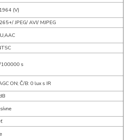
1964 (V)
.265+/ JPEG/ AVI/ MJPEG
U,AAC
NTSC
1/100000 s
AGC ON; Č/B: 0 lux s IR
dB
sívne
eť
e