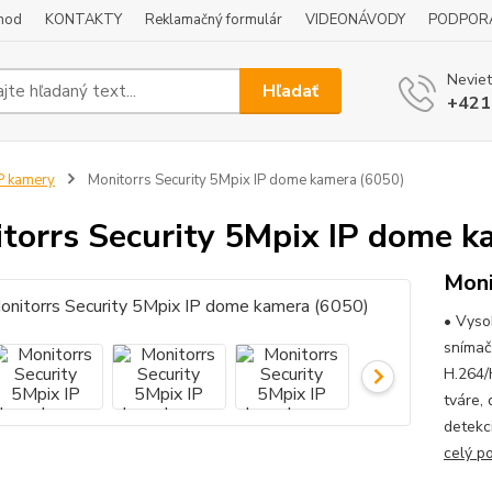
hod
KONTAKTY
Reklamačný formulár
VIDEONÁVODY
PODPOR
Neviet
Hľadať
+421
P kamery
Monitorrs Security 5Mpix IP dome kamera (6050)
torrs Security 5Mpix IP dome k
Moni
• Vyso
snímač
H.264/
tváre, 
detekc
celý p