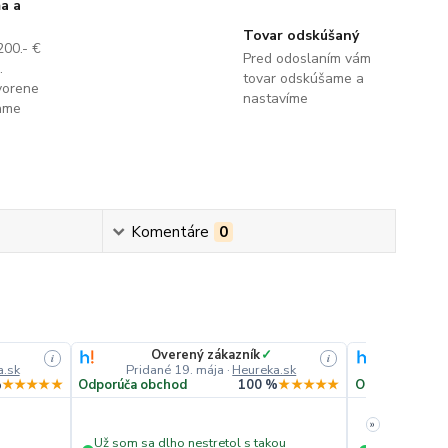
a a
Tovar odskúšaný
200.- €
Pred odoslaním vám
.
tovar odskúšame a
vorene
nastavíme
lame
Komentáre
0
Overený zákazník
✓
Ove
i
i
a.sk
Pridané 19. mája
·
Heureka.sk
Pridané
%
★★★★★
Odporúča obchod
100 %
★★★★★
Odporúča obc
»
Už som sa dlho nestretol s takou