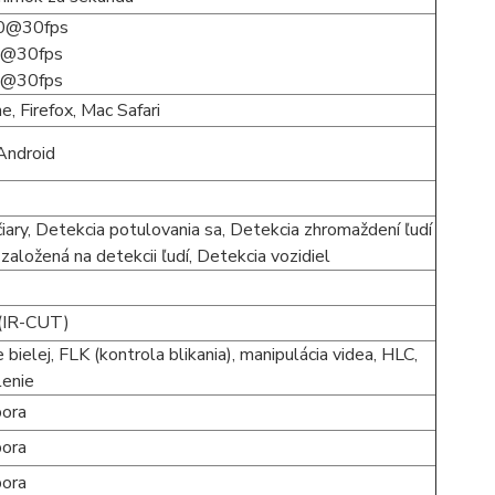
0@30fps
@30fps
@30fps
, Firefox, Mac Safari
Android
čiary, Detekcia potulovania sa, Detekcia zhromaždení ľudí
založená na detekcii ľudí, Detekcia vozidiel
(IR-CUT)
ielej, FLK (kontrola blikania), manipulácia videa, HLC,
lenie
ora
ora
ora