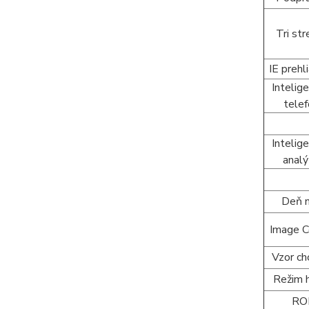
Tri st
IE prehl
Intelig
tele
Intelig
anal
Deň 
Image C
Vzor c
Režim 
RO