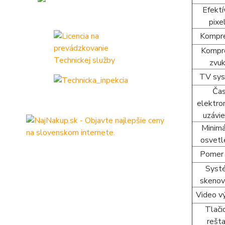
Efekt
pixe
Kompr
Kompr
zvu
TV sy
Ča
elektron
uzávie
Minim
osvetl
Pomer
Syst
skenov
Video v
Tlači
rešta