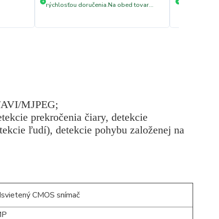
Rýchle doda
+
+
rýchlosťou doručenia.Na obed tovar
objednaný...na druhý deň
doručený...super.
G/AVI/MJPEG;
etekcie prekročenia čiary, detekcie
tekcie ľudí), detekcie pohybu založenej na
dsvietený CMOS snímač
MP