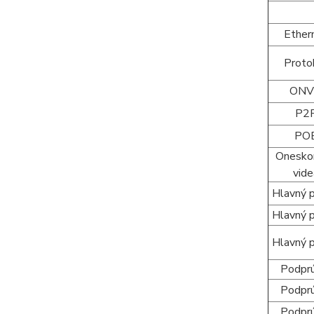
Ether
Proto
ONV
P2
PO
Onesko
vid
Hlavný 
Hlavný 
Hlavný 
Podpr
Podpr
Podpr