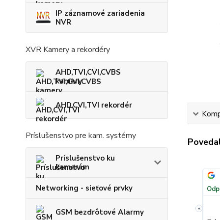
IP záznamové zariadenia
NVR
XVR Kamery a rekordéry
AHD,TVI,CVI,CVBS
kamery
AHD,CVI,TVI rekordér
Kompl
Príslušenstvo pre kam. systémy
Povedal
Príslušenstvo ku
kamerám
József
✓
Overený zákazník
✓
i
i
júla
·
Google
Pridané 11. júla
·
Heureka.sk
Networking - sieťové prvky
100 %
★★★★★
Odporúča obchod
100 %
★★★★★
Odp
«
GSM bezdrôtové Alarmy