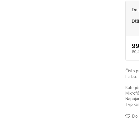
Dos
Dĺž
99
80,
Číslo p
Farba:
Kategór
Mikrofó
Napájan
Typ ka
Do 