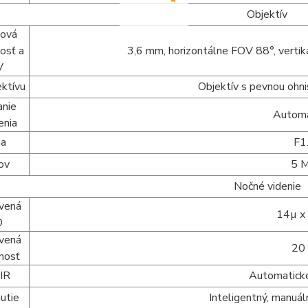
Objektív
ková
osť a
3,6 mm, horizontálne FOV 88°, verti
V
ektívu
Objektív s pevnou ohn
anie
Automa
enia
na
F1
ov
5 
Nočné videnie
rvená
14µ x
D
rvená
20
nosť
 IR
Automatické
utie
Inteligentný, manuál