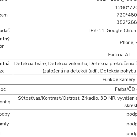
1280*72
ream
720*480
352*288
iadač
IE8-11, Google Chrome
entný
iPhone, 
fón
Funkcia AI
entná
Detekcia tváre, Detekcia vniknutia, Detekcia prekročenia 
ýza
(založená na detekcii ľudí), Detekcia pohybu 
Funkcie kamery
noc
Farba/ČB 
Sýtosť/Jas/Kontrast/Ostrosť, Zrkadlo, 3D NR, vyváženie b
onfig
skres
hodby
podp
hmly
podp
I
podp