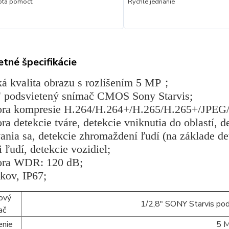
ta pomôcť.
Rýchle jednanie
tné špecifikácie
ká kvalita obrazu s rozlíšením 5 MP；
8" podsvietený snímač CMOS Sony Starvis;
ora kompresie H.264/H.264+/H.265/H.265+/JPE
ra detekcie tváre, detekcie vniknutia do oblastí, d
ania sa, detekcie zhromaždení ľudí (na základe de
i ľudí, detekcie vozidiel;
ora WDR: 120 dB;
 kov, IP67;
ový
1/2,8" SONY Starvis po
ač
enie
5 