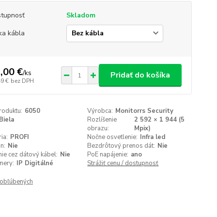
tupnosť
Skladom
ka kábla
,00 €
/
ks
Pridať do košíka
49 €
bez DPH
roduktu:
6050
Výrobca:
Monitorrs Security
Biela
Rozlíšenie
2 592 × 1 944 (5
obrazu:
Mpix)
ia:
PROFI
Nočne osvetlenie:
Infra led
n:
Nie
Bezdrôtový prenos dát:
Nie
ie cez dátový kábel:
Nie
PoE napájenie:
ano
mery:
IP Digitálné
Strážiť cenu / dostupnosť
obľúbených