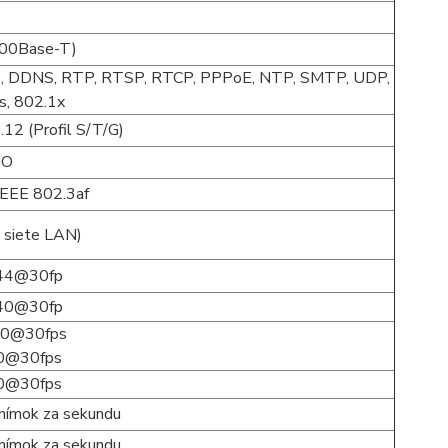
100Base-T)
S, DDNS, RTP, RTSP, RTCP, PPPoE, NTP, SMTP, UDP,
, 802.1x
12 (Profil S/T/G)
NO
IEEE 802.3af
i siete LAN)
44@30fp
40@30fp
0@30fps
0@30fps
0@30fps
nímok za sekundu
nímok za sekundu