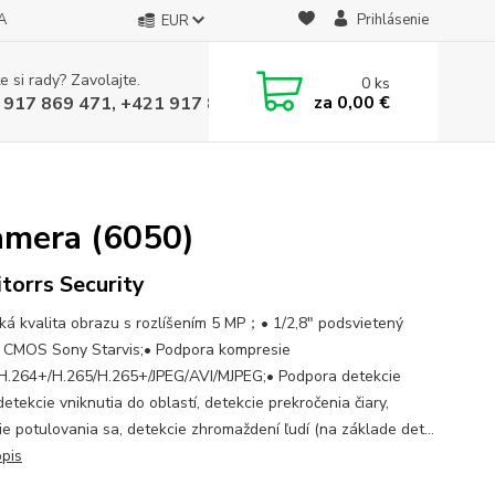
A
Prihlásenie
EUR
e si rady? Zavolajte.
0
ks
za
0,00 €
 917 869 471, +421 917 817 905
amera (6050)
torrs Security
ká kvalita obrazu s rozlíšením 5 MP；• 1/2,8" podsvietený
 CMOS Sony Starvis;• Podpora kompresie
H.264+/H.265/H.265+/JPEG/AVI/MJPEG;• Podpora detekcie
detekcie vniknutia do oblastí, detekcie prekročenia čiary,
ie potulovania sa, detekcie zhromaždení ľudí (na základe det...
opis