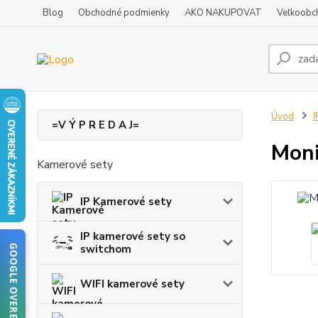
Blog
Obchodné podmienky
AKO NAKUPOVAT
Veľkoobc
Úvod
I
=V Ý P R E D A J=
Moni
Kamerové sety
IP Kamerové sety
IP kamerové sety so
switchom
GOOGLE OVERENIE
WIFI kamerové sety