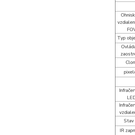
Ohnis
vzdialen
FO
Typ obj
Ovlád
zaostr
Clo
pixel
Infrače
LE
Infrače
vzdiale
Stav
IR zapn