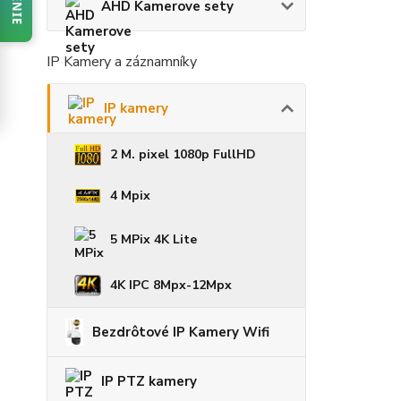
AHD Kamerove sety
IP Kamery a záznamníky
IP kamery
2 M. pixel 1080p FullHD
4 Mpix
5 MPix 4K Lite
4K IPC 8Mpx-12Mpx
Bezdrôtové IP Kamery Wifi
IP PTZ kamery