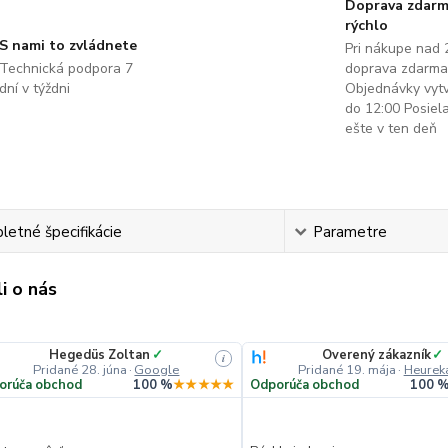
Doprava zdarm
rýchlo
S nami to zvládnete
Pri nákupe nad 
Technická podpora 7
doprava zdarma
dní v týždni
Objednávky vyt
do 12:00 Posie
ešte v ten deň
etné špecifikácie
Parametre
i o nás
Hegedüs Zoltan
✓
Overený zákazník
✓
i
Pridané 28. júna
·
Google
Pridané 19. mája
·
Heurek
orúča obchod
100 %
★★★★★
Odporúča obchod
100 