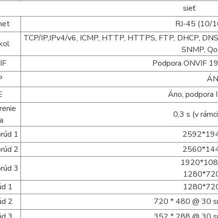
sieť
net
RJ-45 (10/
TCP/IP,IPv4/v6, ICMP, HTTP, HTTPS, FTP, DHCP, DN
kol
SNMP, Qos
IF
Podpora ONVIF 19.
P
Á
E
Áno, podpora 
renie
0,3 s (v rámc
ea
prúd 1
2592*19
prúd 2
2560*14
1920*108
prúd 3
1280*72
úd 1
1280*72
úd 2
720 * 480 @ 30 s
úd 3
352 * 288 @ 30 s