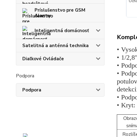
la spoločnosť!!
Maximálna ochota a rýchla pomoc
Ocho
+
Príslušenstvo pre GSM
Alarmy
Inteligentná domácnosť
Komple
Satelitná a anténná technika
• Vyso
• 1/2,
Diaľkové Ovládače
• Podp
• Podpo
Podpora
potulov
detekci
Podpora
• Podp
• Kryt:
Obraz
sním
Rozlíš