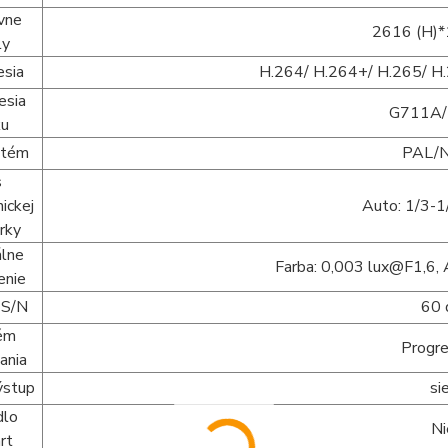
ívne
2616 (H)*
ly
esia
H.264/ H.264+/ H.265/ H
esia
G711A/
ku
stém
PAL/
s
ickej
Auto: 1/3-
rky
álne
Farba: 0,003 lux@F1,6, 
enie
 S/N
60 
ém
Progre
ania
ýstup
si
dlo
Ni
rt