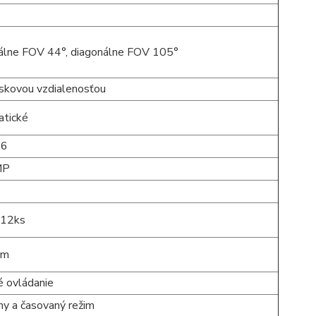
kálne FOV 44°, diagonálne FOV 105°
iskovou vzdialenosťou
tické
.6
MP
 12ks
 m
 ovládanie
ny a časovaný režim