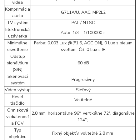
videa
Komprimácia
G711A/U, AAC, MP2L2
audia
TV systém
PAL / NTSC
Elektronická
Auto: 1/3 – 1/100000 s
uzávierka
Minimálne
Farba: 0.003 Lux @(F1.6, AGC ON), 0 Lux s bielym
osvetlenie
svetlom; ČB: 0 Lux s IR
Odstup
signál/šum
60 dB
(S/N)
Skenovací
Progresívny
systém
Video výstup
Sieťový
Reset
Voliteľné
tlačidlo
Ohnisková
2.8 mm: horizontálne 96°, vertikálne 72°, diagonálne
vzdialenosť
124°;
a FOV
Typ
Fixný objektív, voliteľné 2.8 mm
objektívu