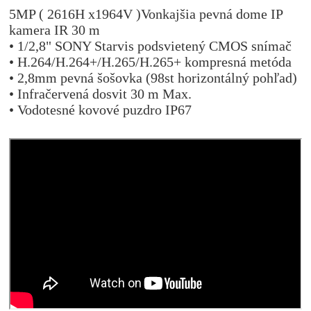
5MP ( 2616H x1964V )Vonkajšia pevná dome IP
kamera IR 30 m
• 1/2,8" SONY Starvis podsvietený CMOS snímač
• H.264/H.264+/H.265/H.265+ kompresná metóda
• 2,8mm pevná šošovka (98st horizontálný pohľad)
• Infračervená dosvit 30 m Max.
• Vodotesné kovové puzdro IP67