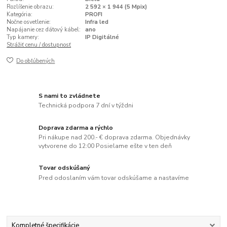
Rozlíšenie obrazu:
2 592 × 1 944 (5 Mpix)
Kategória:
PROFI
Nočne osvetlenie:
Infra led
Napájanie cez dátový kábel:
ano
Typ kamery:
IP Digitálné
Strážiť cenu / dostupnosť
Do obľúbených
S nami to zvládnete
Technická podpora 7 dní v týždni
Doprava zdarma a rýchlo
Pri nákupe nad 200.- € doprava zdarma. Objednávky
vytvorene do 12:00 Posielame ešte v ten deň
Tovar odskúšaný
Pred odoslaním vám tovar odskúšame a nastavíme
Kompletné špecifikácie