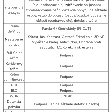
línie (osoba/vozidlo), zdržiavanie sa (osoba),
Inteligentná
zhromažďovanie osôb, detekcia pohybu na základe
analýza
osoby, vstup do oblasti (osoba/vozidlo), opustenie
oblasti (osoba/vozidlo), detekcia tváre
Režim
Farebný / Čiernobiely (IR-CUT)
deň/noc
Sýtosť, Jas, Kontrast, Ostrosť, Zrkadlenie, 3D NR,
Nastavenie
Vyváženie bielej, Anti-flicker, Ochrana proti
obrazu
sabotáži, HLC, Korekcia skreslenia
Full Color
Podpora
režim
Koridorový
Podpora
režim
Režim
Podpora
odhmlievania
ROI
Podpora
BLC
Podpora
WDR
120 dB
Detekcia
Podpora (len na základe detekcie osoby)
pohybu