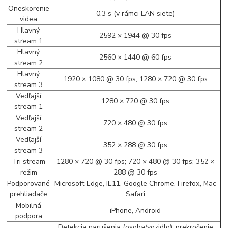
Oneskorenie
0.3 s (v rámci LAN siete)
videa
Hlavný
2592 × 1944 @ 30 fps
stream 1
Hlavný
2560 × 1440 @ 60 fps
stream 2
Hlavný
1920 × 1080 @ 30 fps; 1280 × 720 @ 30 fps
stream 3
Vedľajší
1280 × 720 @ 30 fps
stream 1
Vedľajší
720 × 480 @ 30 fps
stream 2
Vedľajší
352 × 288 @ 30 fps
stream 3
Tri stream
1280 × 720 @ 30 fps; 720 × 480 @ 30 fps; 352 ×
režim
288 @ 30 fps
Podporované
Microsoft Edge, IE11, Google Chrome, Firefox, Mac
prehliadače
Safari
Mobilná
iPhone, Android
podpora
Detekcia narušenia (osoba/vozidlo), prekročenie