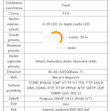
Ovládanie
Fixné
zaostrenia
Clona
F1.6
Nočné
videnie –
2× IR LED, 2× teplé svetlo LED
prísvit
Dosah
IR: 40 m; Teplé svetlo: 30 m
prísvitu
Riadenie
Automatické
prísvitu
Režim
zapnutia
Smart, manuálny alebo časovaný režim
prísvitu
Ethernet
RJ-45 (10/100Base-T)
WiFi
Nie je k dispozícii
TCP/IP, IPv4/v6, ICMP, HTTP, HTTPS, FTP, DHCP,
Sieťové
DNS, DDNS, RTP, RTSP, PPPoE, NTP, SMTP, UDP,
protokoly
SNMP, QoS, 802.1x
ONVIF
Podpora ONVIF 19.12 (Profil S/T)
P2P
Áno
PoE
Interné, podpora IEEE 802.3af