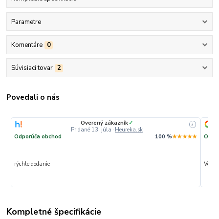
Parametre
Komentáre
0
Súvisiaci tovar
2
Povedali o nás
Overený zákazník
✓
i
Pridané 13. júla
·
Heureka.sk
Odporúča obchod
100 %
★★★★★
Odpo
rýchle dodanie
Veľmi 
Kompletné špecifikácie