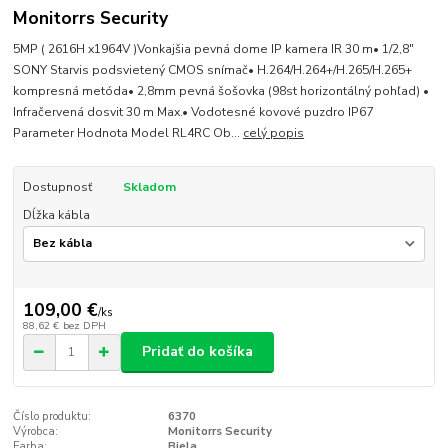
Monitorrs Security
5MP ( 2616H x1964V )Vonkajšia pevná dome IP kamera IR 30 m• 1/2,8"
SONY Starvis podsvietený CMOS snímač• H.264/H.264+/H.265/H.265+
kompresná metóda• 2,8mm pevná šošovka (98st horizontálný pohľad) •
Infračervená dosvit 30 m Max.• Vodotesné kovové puzdro IP67
Parameter Hodnota Model RL4RC Ob...
celý popis
Dostupnosť
Skladom
Dĺžka kábla
109,00 €
/
ks
88,62 €
bez DPH
Pridať do košíka
Číslo produktu:
6370
Výrobca:
Monitorrs Security
Farba:
Biela