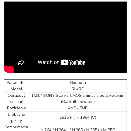
Parameter
Hodnota
Model
RL4RC
Obrazový
1/2.8" SONY Starvis CMOS snímač s podsvietením
snímač
(Back-illuminated)
Rozlíšenie
4MP / 5MP
Efektívne
2616 (H) × 1964 (V)
pixely
Komprimácia
H.264 / H.264+ / H.265 / H.265+ / MJPEG