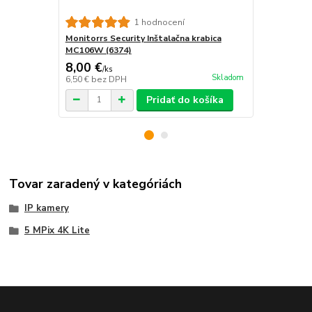
Monitorrs S
1 hodnocení
krabica B310
Monitorrs Security Inštalačna krabica
MC106W (6374)
8,00 €
12,00 €
/
ks
/
k
Skladom
6,50 €
bez DPH
9,76 €
bez D
Pridať do košíka
Tovar zaradený v kategóriách
IP kamery
5 MPix 4K Lite