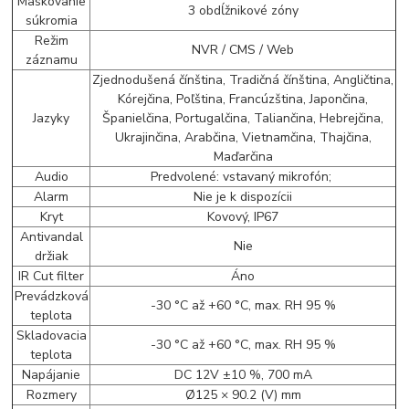
Maskovanie
3 obdĺžnikové zóny
súkromia
Režim
NVR / CMS / Web
záznamu
Zjednodušená čínština, Tradičná čínština, Angličtina,
Kórejčina, Poľština, Francúzština, Japončina,
Jazyky
Španielčina, Portugalčina, Taliančina, Hebrejčina,
Ukrajinčina, Arabčina, Vietnamčina, Thajčina,
Maďarčina
Audio
Predvolené: vstavaný mikrofón;
Alarm
Nie je k dispozícii
Kryt
Kovový, IP67
Antivandal
Nie
držiak
IR Cut filter
Áno
Prevádzková
-30 °C až +60 °C, max. RH 95 %
teplota
Skladovacia
-30 °C až +60 °C, max. RH 95 %
teplota
Napájanie
DC 12V ±10 %, 700 mA
Rozmery
Ø125 × 90.2 (V) mm