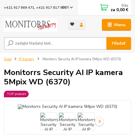
0
ks
EUR
+421 917 869 471, +421 917 817 905
za
0,00 €
Menu
Hľadať
Úvod
IP kamery
Monitorrs Security AI IP kamera 5Mpix WD (6370)
Monitorrs Security AI IP kamera
5Mpix WD (6370)
TOP produkt