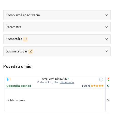
Kompletné špecifikácie
Parametre
Komentáre
0
Súvisiaci tovar
2
Povedali o nás
Overený zákazník
✓
i
Pridané 13. júla
·
Heureka.sk
Odporúča obchod
100 %
★★★★★
Odpo
rýchle dodanie
Veľmi