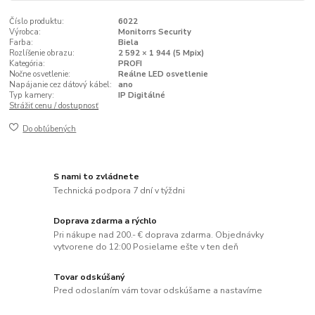
Číslo produktu:
6022
Výrobca:
Monitorrs Security
Farba:
Biela
Rozlíšenie obrazu:
2 592 × 1 944 (5 Mpix)
Kategória:
PROFI
Nočne osvetlenie:
Reálne LED osvetlenie
Napájanie cez dátový kábel:
ano
Typ kamery:
IP Digitálné
Strážiť cenu / dostupnosť
Do obľúbených
S nami to zvládnete
Technická podpora 7 dní v týždni
Doprava zdarma a rýchlo
Pri nákupe nad 200.- € doprava zdarma. Objednávky
vytvorene do 12:00 Posielame ešte v ten deň
Tovar odskúšaný
Pred odoslaním vám tovar odskúšame a nastavíme