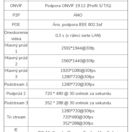
ONVIF
Podpora ONVIF 19.12 (Profil S/T/G)
P2P
ÁNO
POE
Áno, podpora IEEE 802.3af
Oneskorenie
0,3 s (v rámci siete LAN)
videa
Hlavný prúd
2592*1944@30fp
1
Hlavný prúd
2560*1440@30fp
2
Hlavný prúd
1920*1080@30fps
3
1280*720@30fps
Podstream 1
1280*720@30fps
Podprúd 2
720 * 480 @ 30 snímok za sekundu
Podstream 3
352 * 288 @ 30 snímok za sekundu
1280*720@30fps
Tri stream
720*480@30fps
352*288@30fps
IE