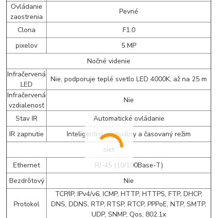
Ovládanie
Pevné
zaostrenia
Clona
F1.0
pixelov
5 MP
Nočné videnie
Infračervená
Nie, podporuje teplé svetlo LED 4000K, až na 25 m
LED
Infračervená
Nie
vzdialenosť
Stav IR
Automatické ovládanie
IR zapnutie
Inteligentný, manuálny a časovaný režim
sieť
Ethernet
RJ-45 (10/100Base-T)
Bezdrôtový
Nie
TCP/IP, IPv4/v6, ICMP, HTTP, HTTPS, FTP, DHCP,
Protokol
DNS, DDNS, RTP, RTSP, RTCP, PPPoE, NTP, SMTP,
UDP, SNMP, Qos, 802.1x