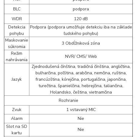
BLC
podpora
WDR
120 dB
Detekcia
Podpora (podpora umožňuje detekciu iba na základe
pohybu
ľudského pohybu)
Maskovanie
3 Obdĺžniková zóna
súkromia
Režim
NVR/ CMS/ Web
nahrávania
Zjednodušená čínština, tradičná čínština, angličtina,
bulharčina, poľština, arabčina, nemčina, ruština,
Jazyk
francúzština, kórejčina, portugalčina, japončina,
turečtina, španielčina, hebrejčina, taliančina,
Holandsko, čeština, vietnamčina
Rozhranie
Zvuk
1 vstavaný MIC
Alarm
Nie
Slot na SD
Nie
kartu