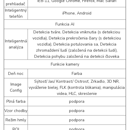
IE8-11, Google Chrome, Firefox, Mac Safari
prehliadač
Inteligentný
iPhone, Android
telefón
Funkcia AI
Detekcia tváre, Detekcia vniknutia (s detekciou
vozidla), Detekcia prekročenia čiary (s detekciou
Inteligentná
vozidla), Detekcia potulovania sa, Detekcia
analýza
zhromaždení ľudí (založená na detekcii ľudí),
Detekcia pohybu založená na detekcii človeka
Funkcie kamery
Deň noc
Farba
Sýtosť/ Jas/ Kontrast/ Ostrosť, Zrkadlo, 3D NR,
Image
vyváženie bielej, FLK (kontrola blikania), manipulácia
Config
videa, HLC, skreslenie
Plná farba
podpora
Vzor chodby
podpora
Režim hmly
podpora
ROI
podpora