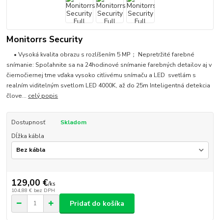
Monitorrs Security
• Vysoká kvalita obrazu s rozlíšením 5 MP； Nepretržité farebné
snímanie: Spoľahnite sa na 24hodinové snímanie farebných detailov aj v
čiernočiernej tme vďaka vysoko citlivému snímaču a LED svetlám s
realním viditelným svetlom LED 4000K, až do 25m Inteligentná detekcia
člove...
celý popis
Dostupnosť
Skladom
Dĺžka kábla
129,00 €
/
ks
104,88 €
bez DPH
Pridať do košíka