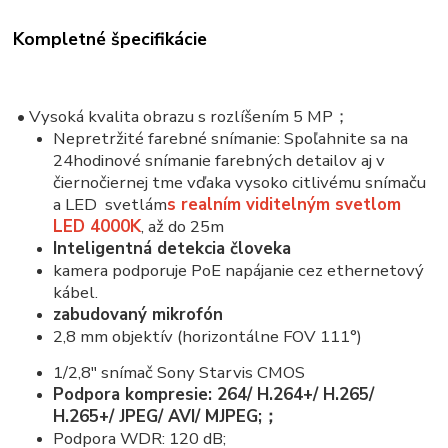
Kompletné špecifikácie
• Vysoká kvalita obrazu s rozlíšením 5 MP；
Nepretržité farebné snímanie: Spoľahnite sa na
24hodinové snímanie farebných detailov aj v
čiernočiernej tme vďaka vysoko citlivému snímaču
a LED svetlám
s realním viditelným svetlom
LED 4000K
, až do 25m
Inteligentná detekcia človeka
kamera podporuje PoE napájanie cez ethernetový
kábel.
zabudovaný mikrofón
2,8 mm objektív (horizontálne FOV 111°)
1/2,8" snímač Sony Starvis CMOS
Podpora kompresie: 264/ H.264+/ H.265/
H.265+/ JPEG/ AVI/ MJPEG;
；
Podpora WDR: 120 dB;