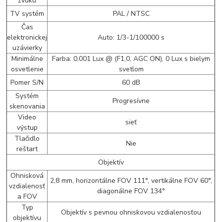
zvuku
TV systém
PAL / NTSC
Čas
elektronickej
Auto: 1/3-1/100000 s
uzávierky
Minimálne
Farba: 0,001 Lux @ (F1,0, AGC ON), 0 Lux s bielym
osvetlenie
svetlom
Pomer S/N
60 dB
Systém
Progresívne
skenovania
Video
sieť
výstup
Tlačidlo
Nie
reštart
Objektív
Ohnisková
2,8 mm, horizontálne FOV 111°, vertikálne FOV 60°,
vzdialenosť
diagonálne FOV 134°
a FOV
Typ
Objektív s pevnou ohniskovou vzdialenosťou
objektívu