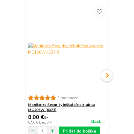
Monitorrs S
1 hodnocení
krabica B310
Monitorrs Security Inštalačna krabica
MC106W (6374)
8,00 €
12,00 €
/
ks
/
k
Skladom
6,50 €
bez DPH
9,76 €
bez D
Pridať do košíka