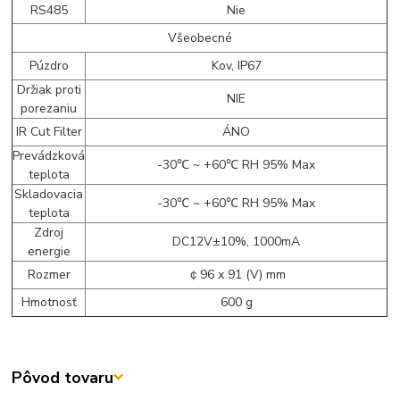
RS485
Nie
Všeobecné
Púzdro
Kov, IP67
Držiak proti
NIE
porezaniu
IR Cut Filter
ÁNO
Prevádzková
-30℃ ~ +60℃ RH 95% Max
teplota
Skladovacia
-30℃ ~ +60℃ RH 95% Max
teplota
Zdroj
DC12V±10%, 1000mA
energie
Rozmer
￠96 x 91 (V) mm
Hmotnosť
600 g
Pôvod tovaru