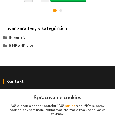
Tovar zaradený v kategóriách
IP kamery
5 MPix 4K Lite
Kontakt
Spracovanie cookies
+421 917 869 471, +421 917 817 905
Náš e-shop a partneri potrebujú Váš
súhlas
s použitím súborov
cookies, aby Vám mohli zobrazovať informácie týkajúce sa Vašich
info@monitorrs.com
záujmov.