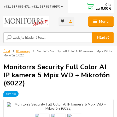
0
ks
EUR
+421 917 869 471, +421 917 817 905
za
0,00 €
Menu
Hľadať
Úvod
IP kamery
Monitorrs Security Full Color AI IP kamera 5 Mpix WD +
Mikrofón (6022)
Monitorrs Security Full Color AI
IP kamera 5 Mpix WD + Mikrofón
(6022)
Novinka