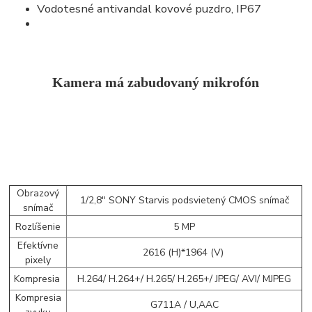
Vodotesné antivandal kovové puzdro, IP67
Kamera má zabudovaný mikrofón
Obrazový
1/2,8" SONY Starvis podsvietený CMOS snímač
snímač
Rozlíšenie
5 MP
Efektívne
2616 (H)*1964 (V)
pixely
Kompresia
H.264/ H.264+/ H.265/ H.265+/ JPEG/ AVI/ MJPEG
Kompresia
G711A / U,AAC