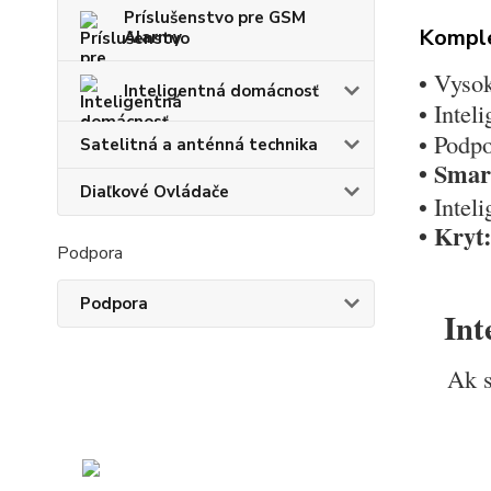
Príslušenstvo pre GSM
Komple
Alarmy
• Vyso
Inteligentná domácnosť
• Intel
• Podp
Satelitná a anténná technika
• Smar
Diaľkové Ovládače
• I
ntel
• Kryt:
Podpora
Podpora
Int
Ak s