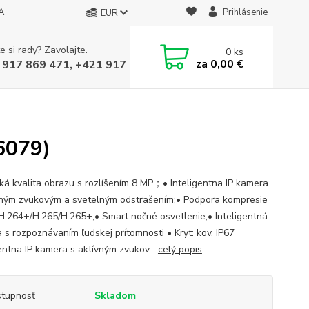
A
Prihlásenie
EUR
e si rady? Zavolajte.
0
ks
za
0,00 €
 917 869 471, +421 917 817 905
6079)
ká kvalita obrazu s rozlíšením 8 MP；• Inteligentna IP kamera
vným zvukovým a svetelným odstrašením;• Podpora kompresie
H.264+/H.265/H.265+;• Smart nočné osvetlenie;• Inteligentná
 s rozpoznávaním ľudskej prítomnosti • Kryt: kov, IP67
gentna IP kamera s aktívným zvukov...
celý popis
tupnosť
Skladom