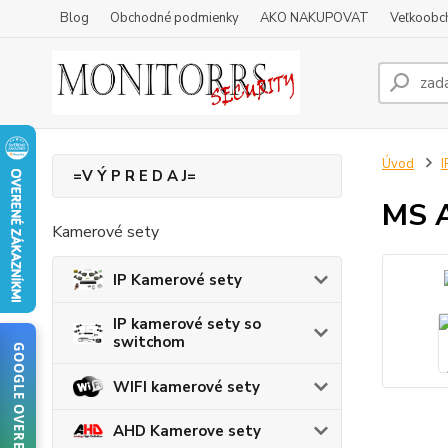
Blog
Obchodné podmienky
AKO NAKUPOVAT
Veľkoobc
Úvod
I
=V Ý P R E D A J=
MS A
Kamerové sety
IP Kamerové sety
IP kamerové sety so
switchom
GOOGLE OVERENIE
WIFI kamerové sety
AHD Kamerove sety