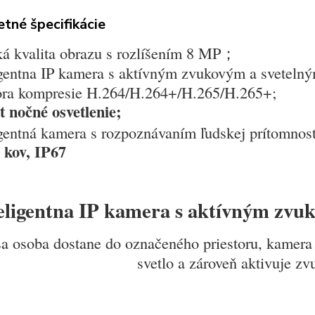
tné špecifikácie
ká kvalita obrazu s rozlíšením 8 MP；
igentna IP kamera s aktívným zvukovým a sveteln
ora kompresie H.264/H.264+/H.265/H.265+;
t nočné osvetlenie;
igentná kamera s rozpoznávaním ľudskej prítomnost
 kov, IP67
eligentna IP kamera s aktívným zvu
a osoba dostane do označeného priestoru, kamera
svetlo a zároveň aktivuje zv