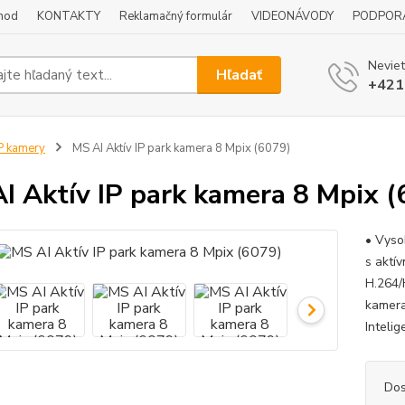
hod
KONTAKTY
Reklamačný formulár
VIDEONÁVODY
PODPOR
Neviet
Hľadať
+421
P kamery
MS AI Aktív IP park kamera 8 Mpix (6079)
I Aktív IP park kamera 8 Mpix (
• Vyso
s aktí
H.264/
kamera
Inteli
Dos