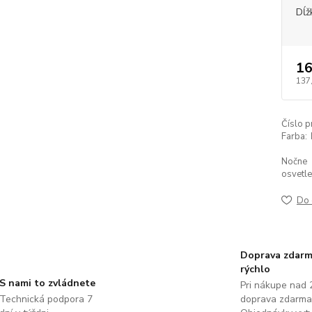
Dĺž
16
137
Číslo p
Farba:
Nočne
osvetle
Do 
Doprava zdarm
rýchlo
S nami to zvládnete
Pri nákupe nad 
Technická podpora 7
doprava zdarma