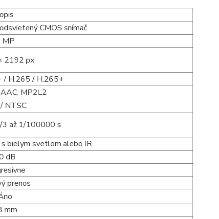
opis
podsvietený CMOS snímač
8 MP
× 2192 px
 / H.265 / H.265+
 AAC, MP2L2
 / NTSC
/3 až 1/100000 s
x s bielym svetlom alebo IR
0 dB
resívne
vý prenos
Áno
,8 mm