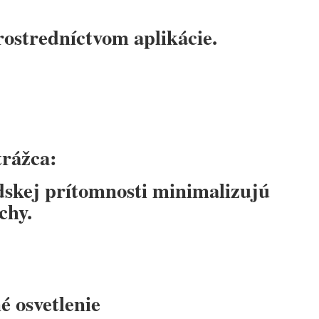
ostredníctvom aplikácie.
trážca:
dskej prítomnosti minimalizujú
chy.
é osvetlenie