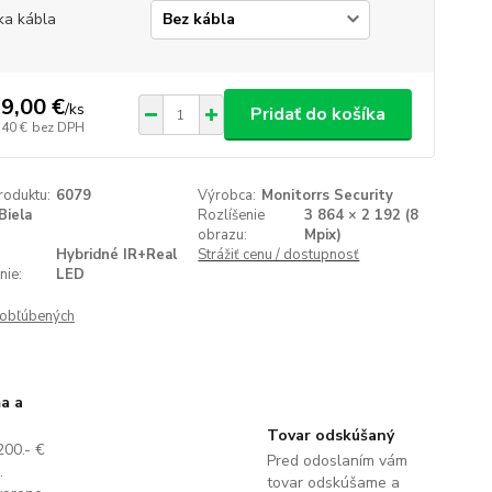
ka kábla
9,00 €
/
ks
Pridať do košíka
,40 €
bez DPH
roduktu:
6079
Výrobca:
Monitorrs Security
Biela
Rozlíšenie
3 864 × 2 192 (8
obrazu:
Mpix)
Hybridné IR+Real
Strážiť cenu / dostupnosť
nie:
LED
obľúbených
a a
Tovar odskúšaný
200.- €
Pred odoslaním vám
.
tovar odskúšame a