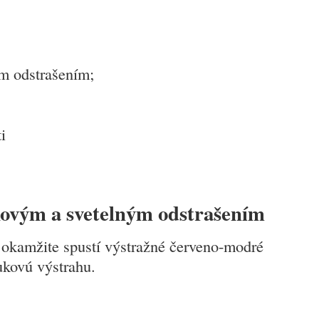
ým odstrašením;
i
kovým a svetelným odstrašením
 okamžite spustí výstražné červeno-modré
ukovú výstrahu.