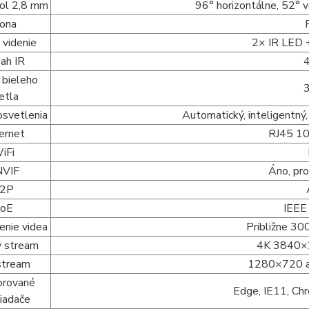
hol 2,8 mm
96° horizontálne, 52° v
lona
 videnie
2× IR LED 
ah IR
 bieleho
etla
osvetlenia
Automatický, inteligentný
ernet
RJ45 1
iFi
VIF
Áno, pro
2P
oE
IEEE
enie videa
Približne 30
ý stream
4K 3840×2
stream
1280×720 
orované
Edge, IE11, Chr
liadače