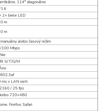
ertikálne, 114° diagonálne
F1.6
+ 2× biele LED
40 m
30 m
, manuálny alebo časový režim
0/100 Mbps
Nie
fil S/T/G/M
Áno
 802.3af
0 ms v LAN sieti
160 / 25 fps
alebo 720×480
ome, Firefox, Safari