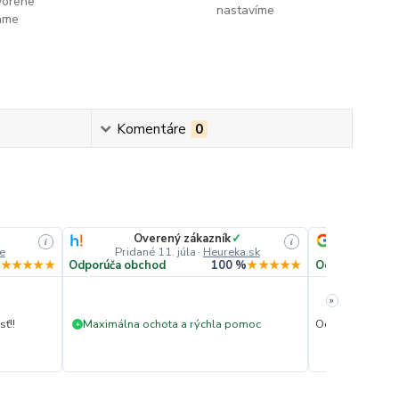
vorene
nastavíme
lame
Komentáre
0
Overený zákazník
✓
He
i
i
e
Pridané 11. júla
·
Heureka.sk
Prida
%
★★★★★
Odporúča obchod
100 %
★★★★★
Odporúča obc
»
ť!!
Maximálna ochota a rýchla pomoc
Ochota pomôcť.
+