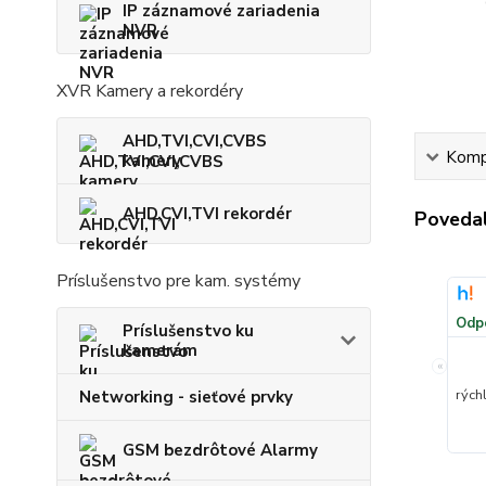
IP záznamové zariadenia
NVR
XVR Kamery a rekordéry
AHD,TVI,CVI,CVBS
Kompl
kamery
AHD,CVI,TVI rekordér
Povedal
Príslušenstvo pre kam. systémy
Odp
Príslušenstvo ku
kamerám
«
rých
Networking - sieťové prvky
GSM bezdrôtové Alarmy