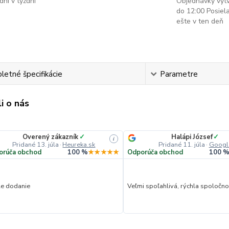
dní v týždni
Objednávky vyt
do 12:00 Posie
ešte v ten deň
etné špecifikácie
Parametre
i o nás
Overený zákazník
✓
Halápi József
✓
i
Pridané 13. júla
·
Heureka.sk
Pridané 11. júla
·
Googl
orúča obchod
100 %
★★★★★
Odporúča obchod
100 
le dodanie
Veľmi spoľahlivá, rýchla spoločnos