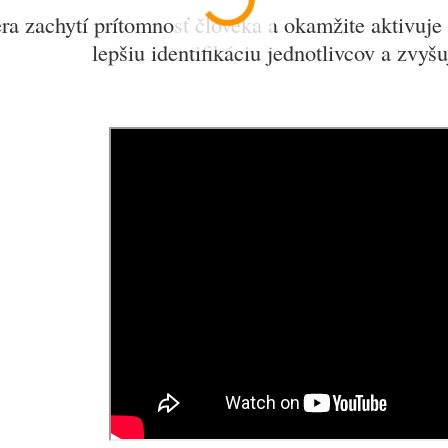
a zachytí prítomnosť človeka a okamžite aktivuje 
lepšiu identifikáciu jednotlivcov a zvyš