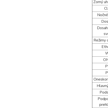
Zorný u
C
Nočné
Dos
Dosah
sv
Režimy 
Eth
W
ON
P
P
Oneskor
Hlavn
Pod
Podp
preh