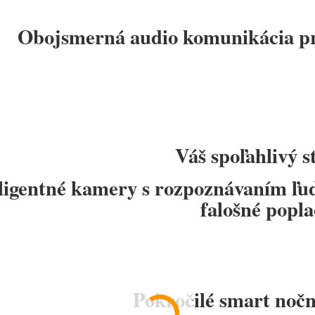
Obojsmerná audio komunikácia pr
Váš spoľahlivý s
eligentné kamery s rozpoznávaním ľu
falošné popla
Pokročilé smart nočn