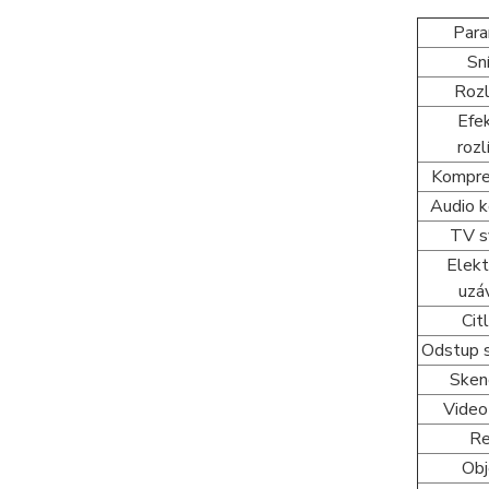
Par
Sn
Rozl
Efe
rozl
Kompre
Audio 
TV 
Elekt
uzá
Cit
Odstup 
Sken
Video
R
Obj