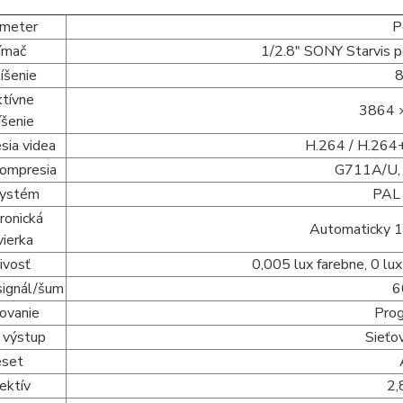
ameter
P
ímač
1/2.8" SONY Starvis 
íšenie
ktívne
3864 
íšenie
sia videa
H.264 / H.264+
kompresia
G711A/U,
systém
PAL
ronická
Automaticky 1
vierka
livosť
0,005 lux farebne, 0 lu
signál/šum
6
ovanie
Prog
 výstup
Sieťo
eset
ektív
2