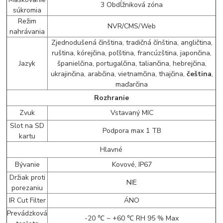
3 Obdĺžniková zóna
súkromia
Režim
NVR/CMS/Web
nahrávania
Zjednodušená čínština, tradičná čínština, angličtina,
ruština, kórejčina, poľština, francúzština, japončina,
Jazyk
španielčina, portugalčina, taliančina, hebrejčina,
ukrajinčina, arabčina, vietnamčina, thajčina,
čeština
,
maďarčina
Rozhranie
Zvuk
Vstavaný MIC
Slot na SD
Podpora max 1 TB
kartu
Hlavné
Bývanie
Kovové, IP67
Držiak proti
NIE
porezaniu
IR Cut Filter
ÁNO
Prevádzková
-20 ℃ ~ +60 ℃ RH 95 % Max