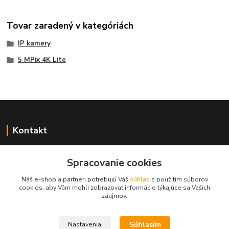
Tovar zaradený v kategóriách
IP kamery
5 MPix 4K Lite
Kontakt
Spracovanie cookies
+421 917 869 471, +421 917 817 905
Náš e-shop a partneri potrebujú Váš
súhlas
s použitím súborov
cookies, aby Vám mohli zobrazovať informácie týkajúce sa Vašich
info@monitorrs.com
záujmov.
Súhlasím
Nastavenia