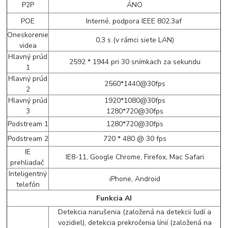
P2P
ÁNO
POE
Interné, podpora IEEE 802.3af
Oneskorenie
0,3 s (v rámci siete LAN)
videa
Hlavný prúd
2592 * 1944 pri 30 snímkach za sekundu
1
Hlavný prúd
2560*1440@30fps
2
Hlavný prúd
1920*1080@30fps
3
1280*720@30fps
Podstream 1
1280*720@30fps
Podstream 2
720 * 480 @ 30 fps
IE
IE8-11, Google Chrome, Firefox, Mac Safari
prehliadač
Inteligentný
iPhone, Android
telefón
Funkcia AI
Detekcia narušenia (založená na detekcii ľudí a
vozidiel), detekcia prekročenia línií (založená na