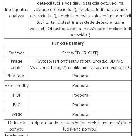
detekcii ľudí a vozidiel), detekcia potuliek (na
Inteligentná
základe detekcie ľudí), detekcia ľudí (na základe
analýza
detekcie ľudí), detekcia pohybu založená na detekcii
ľudí, Enter Oblasť (na základe detekcie ľudí a
vozidiel), Oblasť opustenia (na základe detekcie ľudí
a vozidiel)
Funkcie kamery
Deň/noc
Farba/ČB (IR-CUT)
Image
Sýtosť/Jas/Kontrast/Ostrosť, Zrkadlo, 3D NR,
Config
Vyváženie bielej, Anti blikanie, falšovanie videa, HLC
Plná farba
Podpora
Vzor chodby
Podpora
ROI
Podpora
BLC
Podpora
WDR
Podpora
Detekcia
Podpora (podpora umožňuje detekciu iba na základe
pohybu
ľudského pohybu)
Maskovanie