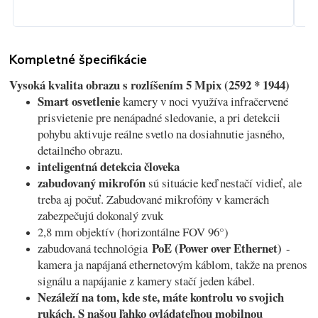
Kompletné špecifikácie
Vysoká kvalita obrazu s rozlíšením 5 Mpix (2592 * 1944)
Smart osvetlenie
kamery v noci využíva infračervené
prisvietenie pre nenápadné sledovanie, a pri detekcii
pohybu aktivuje reálne svetlo na dosiahnutie jasného,
detailného obrazu.
inteligentná detekcia človeka
zabudovaný mikrofón
sú situácie keď nestačí vidieť, ale
treba aj počuť. Zabudované mikrofóny v kamerách
zabezpečujú dokonalý zvuk
2,8 mm objektív (horizontálne FOV 96°)
PoE (Power over Ethernet)
zabudovaná technológia
-
kamera ja napájaná ethernetovým káblom, takže na prenos
signálu a napájanie z kamery stačí jeden kábel.
Nezáleží na tom, kde ste, máte kontrolu vo svojich
rukách. S našou ľahko ovládateľnou mobilnou