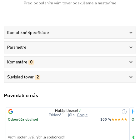
Pred odoslaním vám tovar odskúšame a nastavíme
Kompletné špecifikácie
Parametre
Komentáre
0
Súvisiaci tovar
2
Povedali o nás
Halápi József
✓
i
i
Pridané 11. júla
·
Google
★★
Odporúča obchod
100 %
★★★★★
Odpo
Veľmi spoľahlivá, rýchla spoločnosť!!
Ma
+