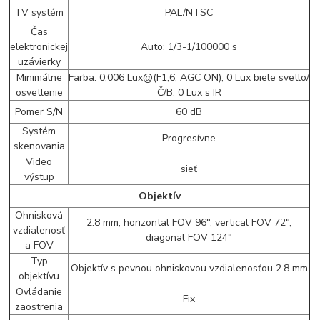
TV systém
PAL/NTSC
Čas
elektronickej
Auto: 1/3-1/100000 s
uzávierky
Minimálne
Farba: 0,006 Lux@(F1,6, AGC ON), 0 Lux biele svetlo/
osvetlenie
Č/B: 0 Lux s IR
Pomer S/N
60 dB
Systém
Progresívne
skenovania
Video
sieť
výstup
Objektív
Ohnisková
2.8 mm, horizontal FOV 96°, vertical FOV 72°,
vzdialenosť
diagonal FOV 124°
a FOV
Typ
Objektív s pevnou ohniskovou vzdialenosťou 2.8 mm
objektívu
Ovládanie
Fix
zaostrenia