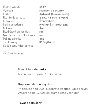
Číslo produktu:
6142
Výrobca:
Monitorrs Security
Farba:
Antracit (tmavo-sedá)
Rozlíšenie obrazu:
2 592 × 1 944 (5 Mpix)
Kategória:
ŠTANDARD
Nočne osvetlenie:
Hybridné IR+Real LED
Mikrofón:
Áno
Bezdrôtový prenos dát:
Nie
Napájanie cez dátový kábel:
ano
PoE napájenie:
ano
Typ kamery:
IP Digitálné
Strážiť cenu / dostupnosť
Do obľúbených
S nami to zvládnete
Technická podpora 7 dní v týždni
Doprava zdarma a rýchlo
Pri nákupe nad 200.- € doprava zdarma. Objednávky
vytvorene do 12:00 Posielame ešte v ten deň
Tovar odskúšaný