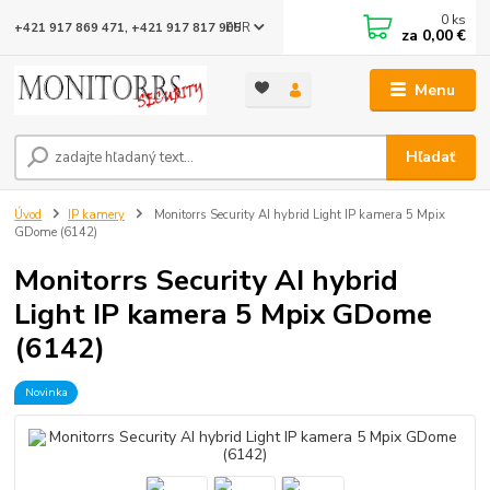
0
ks
EUR
+421 917 869 471, +421 917 817 905
za
0,00 €
Menu
Hľadať
Úvod
IP kamery
Monitorrs Security AI hybrid Light IP kamera 5 Mpix
GDome (6142)
Monitorrs Security AI hybrid
Light IP kamera 5 Mpix GDome
(6142)
Novinka