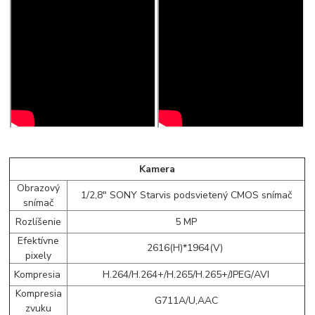
Kamera
Obrazový
1/2,8" SONY Starvis podsvietený CMOS snímač
snímač
Rozlíšenie
5 MP
Efektívne
2616(H)*1964(V)
pixely
Kompresia
H.264/H.264+/H.265/H.265+/JPEG/AVI
Kompresia
G711A/U,AAC
zvuku