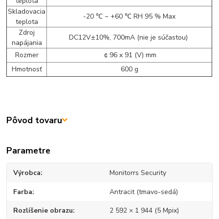
teplota
Skladovacia
-20 ℃ ~ +60 ℃ RH 95 % Max
teplota
Zdroj
DC12V±10%, 700mA (nie je súčastou)
napájania
Rozmer
￠96 x 91 (V) mm
Hmotnosť
600 g
Pôvod tovaru
Parametre
Výrobca
Monitorrs Security
Farba
Antracit (tmavo-sedá)
Rozlíšenie obrazu
2 592 × 1 944 (5 Mpix)