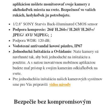
aplikáciou môžete monitorovať svoje kamery z
akéhokoľvek miesta na svete. Bezpečnosť vo vašich
rukách, kedykoľvek ju potrebujete.
1/2.8" SONY Starvis Back-illuminated CMOS sensor
Podpora kompresie: 264/ H.264+/ H.265/ H.265+/
JPEG/ AVI/ MJPEG;；
Podpora WDR: 120 dB;
Vodotesné antivandal kovové púzdro, IP67
Jednoduchá Inštalácia a Ovládanie
: Naše kamery sú
navrhnuté tak, aby boli jednoduché na inštaláciu a
použitie. A s našou inovatívnou mobilnou aplikáciou
budete mať prístup k svojim kamerám odkiaľkoľvek na
svete.
Pre jednoduchšiu inštaláciu našich kamerových systémov
video návody
sme pre Vás pripravili
Bezpečie bez kompromisovým