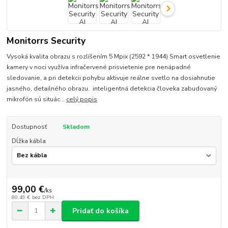
Monitorrs Security
Vysoká kvalita obrazu s rozlíšením 5 Mpix (2592 * 1944) Smart osvetlenie
kamery v noci využíva infračervené prisvietenie pre nenápadné
sledovanie, a pri detekcii pohybu aktivuje reálne svetlo na dosiahnutie
jasného, detailného obrazu. inteligentná detekcia človeka zabudovaný
mikrofón sú situác...
celý popis
Dostupnosť
Skladom
Dĺžka kábla
99,00 €
/
ks
80,49 €
bez DPH
Pridať do košíka