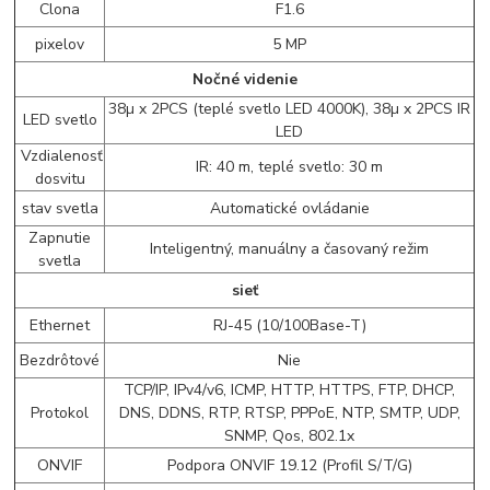
Clona
F1.6
pixelov
5 MP
Nočné videnie
38µ x 2PCS (teplé svetlo LED 4000K), 38µ x 2PCS IR
LED svetlo
LED
Vzdialenosť
IR: 40 m, teplé svetlo: 30 m
dosvitu
stav svetla
Automatické ovládanie
Zapnutie
Inteligentný, manuálny a časovaný režim
svetla
sieť
Ethernet
RJ-45 (10/100Base-T)
Bezdrôtové
Nie
TCP/IP, IPv4/v6, ICMP, HTTP, HTTPS, FTP, DHCP,
Protokol
DNS, DDNS, RTP, RTSP, PPPoE, NTP, SMTP, UDP,
SNMP, Qos, 802.1x
ONVIF
Podpora ONVIF 19.12 (Profil S/T/G)