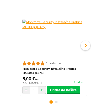
Monitorrs S
1 hodnocení
krabica B31
Monitorrs Security Inštalačna krabica
MC106g (6375)
8,00 €
12,00 €
/
ks
/
k
Skladom
6,50 €
bez DPH
9,76 €
bez D
Pridať do košíka