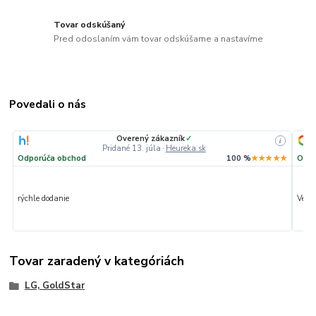
Tovar odskúšaný
Pred odoslaním vám tovar odskúšame a nastavíme
Povedali o nás
Overený zákazník
✓
i
Pridané 13. júla
·
Heureka.sk
Odporúča obchod
100 %
★★★★★
Odpo
rýchle dodanie
Veľmi
Tovar zaradený v kategóriách
LG, GoldStar