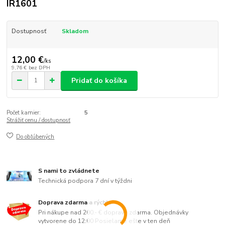
IR1601
Dostupnosť
Skladom
12,00 €
/
ks
9,76 €
bez DPH
Pridať do košíka
Počet kamier:
5
Strážiť cenu / dostupnosť
Do obľúbených
S nami to zvládnete
Technická podpora 7 dní v týždni
Doprava zdarma a rýchlo
Pri nákupe nad 200.- € doprava zdarma. Objednávky
vytvorene do 12:00 Posielame ešte v ten deň