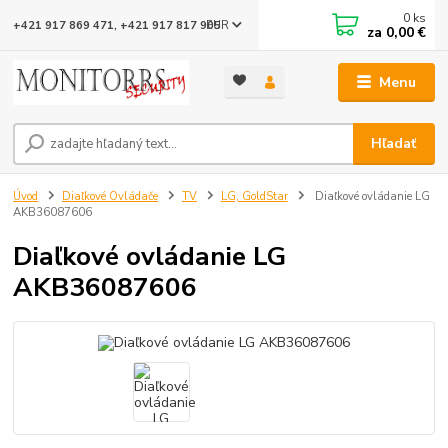
0
ks
EUR
+421 917 869 471, +421 917 817 905
za
0,00 €
Menu
Hľadať
Úvod
Diaľkové Ovládače
TV
LG, GoldStar
Diaľkové ovládanie LG
AKB36087606
Diaľkové ovládanie LG
AKB36087606