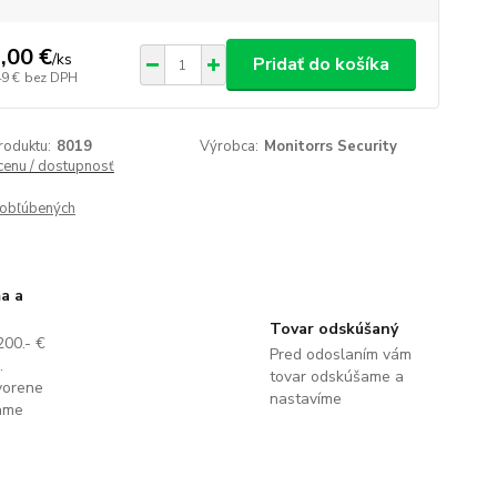
,00 €
/
ks
Pridať do košíka
49 €
bez DPH
roduktu:
8019
Výrobca:
Monitorrs Security
 cenu / dostupnosť
obľúbených
a a
Tovar odskúšaný
200.- €
Pred odoslaním vám
.
tovar odskúšame a
vorene
nastavíme
lame