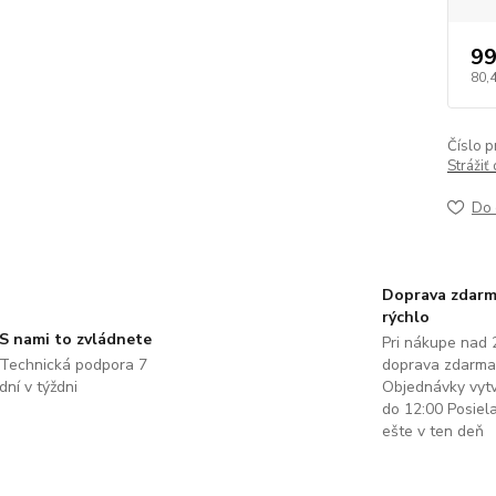
99
80,
Číslo p
Strážiť
Do 
Doprava zdarm
rýchlo
S nami to zvládnete
Pri nákupe nad 
Technická podpora 7
doprava zdarma
dní v týždni
Objednávky vyt
do 12:00 Posie
ešte v ten deň