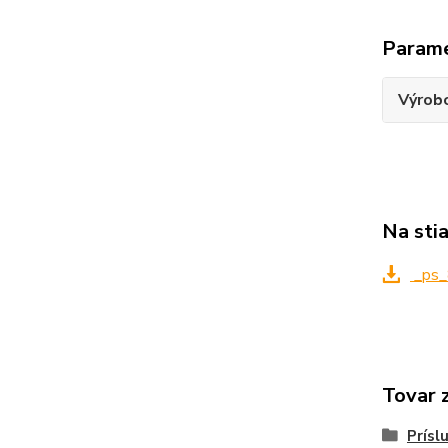
Param
Výrob
Na sti
_ps_
Tovar 
Prísl