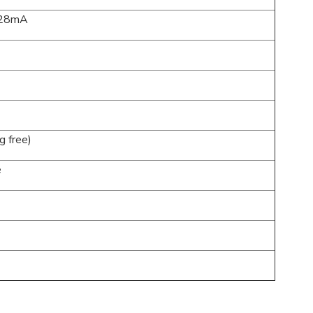
 28mA
g free)
e