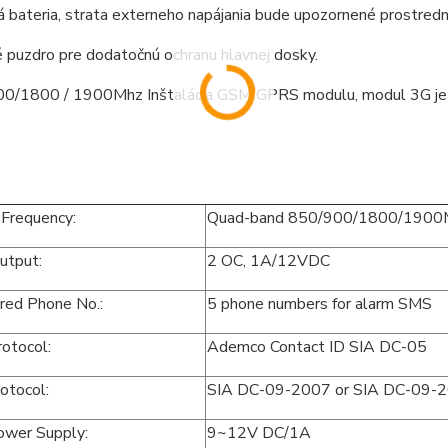
á bateria, strata externeho napájania bude upozornené prostre
 puzdro pre dodatočnú ochranu hlavnej dosky.
0/1800 / 1900Mhz Inštalácia GSM GPRS modulu, modul 3G je v
Frequency:
Quad-band 850/900/1800/1900MH
Output:
2 OC, 1A/12VDC
red Phone No.:
5 phone numbers for alarm SMS
otocol:
Ademco Contact ID SIA DC-05
otocol:
SIA DC-09-2007 or SIA DC-09-2
ower Supply:
9~12V DC/1A