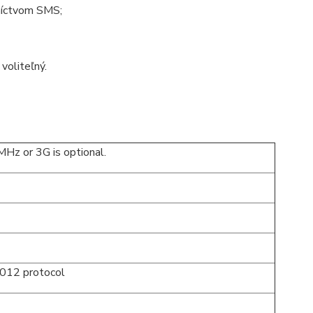
dníctvom SMS;
oliteľný.
z or 3G is optional.
012 protocol