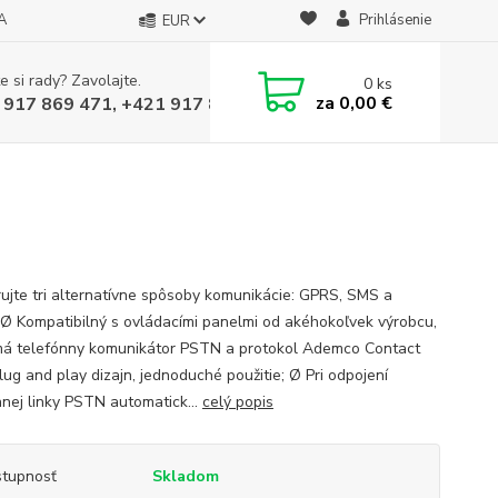
A
Prihlásenie
EUR
e si rady? Zavolajte.
0
ks
za
0,00 €
 917 869 471, +421 917 817 905
ujte tri alternatívne spôsoby komunikácie: GPRS, SMS a
Ø Kompatibilný s ovládacími panelmi od akéhokoľvek výrobcu,
má telefónny komunikátor PSTN a protokol Ademco Contact
lug and play dizajn, jednoduché použitie; Ø Pri odpojení
nnej linky PSTN automatick...
celý popis
tupnosť
Skladom