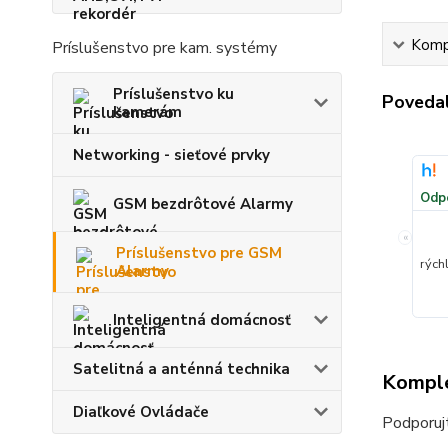
Kompl
Príslušenstvo pre kam. systémy
Príslušenstvo ku
Povedal
kamerám
Networking - sieťové prvky
Odp
GSM bezdrôtové Alarmy
«
Príslušenstvo pre GSM
rých
Alarmy
Inteligentná domácnosť
Satelitná a anténná technika
Komple
Diaľkové Ovládače
Podporuj