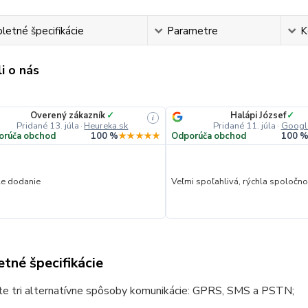
etné špecifikácie
Parametre
K
i o nás
Overený zákazník
✓
Halápi József
✓
i
Pridané 13. júla
·
Heureka.sk
Pridané 11. júla
·
Googl
orúča obchod
100 %
★★★★★
Odporúča obchod
100 
le dodanie
Veľmi spoľahlivá, rýchla spoločnos
tné špecifikácie
te tri alternatívne spôsoby komunikácie: GPRS, SMS a PSTN;