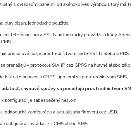
ibilný s ovládacími panelmi od akéhokoľvek výrobcu, ktorý má
d play dizajn, jednoduché použitie;
ojení telefónnej linky PSTN automaticky prevádzajú kódy Ademc
 CMS;
uje prenosové údaje prostredníctvom siete PSTN alebo GPRS.
sa prenášajú v protokole SIA IP cez GPRS na hlavné alebo zálo
e k strate pripojenia GRPS, upozorní sa prostredníctvom SMS;
 udalosť, chybové správy sa posielajú prostredníctvom SMS
 k konfigurácii je zabezpečený heslom.
a jednoduchá konfigurácia a aktualizácia firmvéru cez USB;
á konfigurácia, ovládanie z CMS alebo SMS;