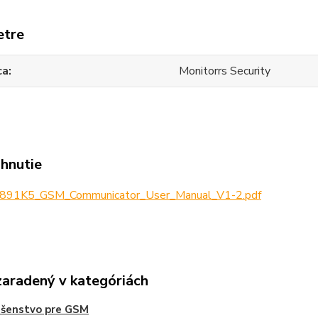
etre
ca
Monitorrs Security
ahnutie
891K5_GSM_Communicator_User_Manual_V1-2.pdf
zaradený v kategóriách
ušenstvo pre GSM