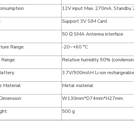
onsumption:
12V input Max. 270mA, Standby
:
Support 3V SIM Card
:
50 Ω SMA Antenna interface
ture Range:
-20~+60 °C
 Range:
Relative humidity 90% (condensin
attery:
3.7V/900mAH Li-ion rechargeabl
e Material:
Metal material
 Dimension:
W130mm*D74mm*H27mm
ght:
500 g