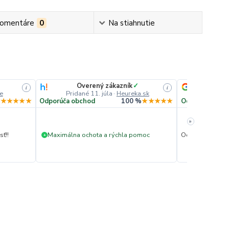
omentáre
0
Na stiahnutie
Overený zákazník
✓
He
i
i
e
Pridané 11. júla
·
Heureka.sk
Prida
%
★★★★★
Odporúča obchod
100 %
★★★★★
Odporúča obc
»
ť!!
Maximálna ochota a rýchla pomoc
Ochota pomôcť.
+