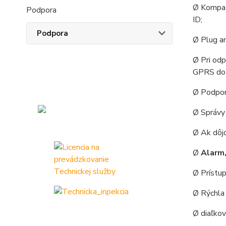
Ø Kompat
Podpora
ID;
Podpora
Ø Plug an
Ø Pri odp
GPRS do
Ø Podpor
Ø Správy 
Ø Ak dôjd
Ø
Alarm,
Ø Prístup
Ø Rýchla 
Ø diaľkov