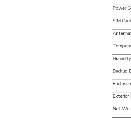
Power C
SIM Card
Antenna
Tempera
Humidity
Backup B
Enclosur
Exterior
Net Wei