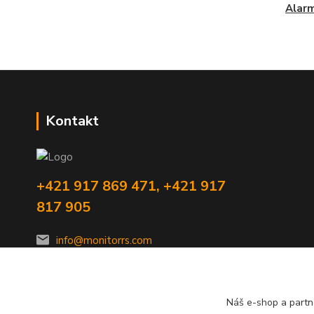
Alar
Kontakt
+421 917 869 471, +421 917
817 905
info@monitorrs.com
Náš e-shop a partn