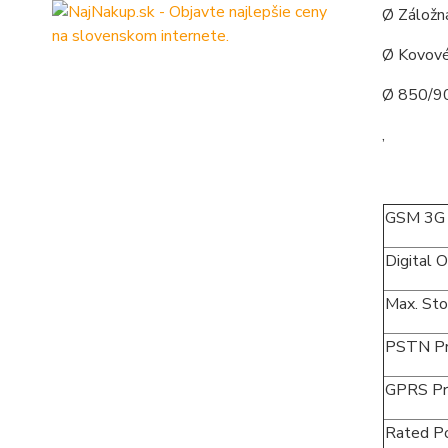
Ø Záložn
Ø Kovové
Ø 850/90
,
GSM 3G 
Digital 
Max. Sto
PSTN Pr
GPRS Pr
Rated P