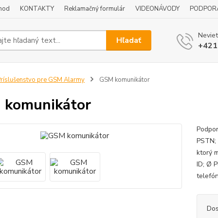
hod
KONTAKTY
Reklamačný formulár
VIDEONÁVODY
PODPOR
Neviet
Hľadať
+421
ríslušenstvo pre GSM Alarmy
GSM komunikátor
 komunikátor
Podpor
PSTN; 
ktorý 
ID; Ø P
telefó
Dos