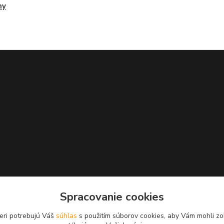
my
Spracovanie cookies
eri potrebujú Váš
súhlas
s použitím súborov cookies, aby Vám mohli zo