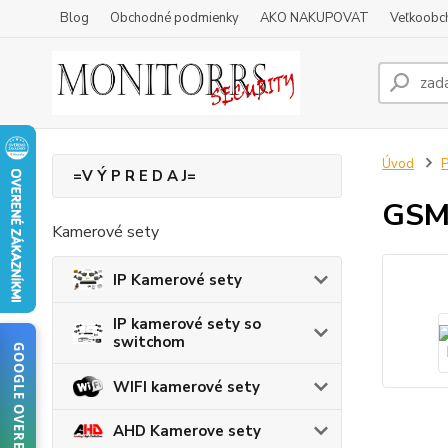
Blog
Obchodné podmienky
AKO NAKUPOVAT
Veľkoobc
Úvod
P
=V Ý P R E D A J=
GSM
Kamerové sety
IP Kamerové sety
IP kamerové sety so
switchom
GOOGLE OVERENIE
WIFI kamerové sety
AHD Kamerove sety