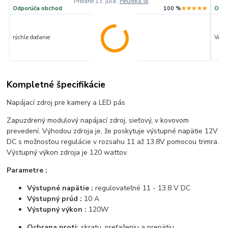
Pridané 13. júla
·
Heureka.sk
Odporúča obchod
100 %
★★★★★
Odpo
rýchle dodanie
Veľmi
Kompletné špecifikácie
Napájací zdroj pre kamery a LED pás
Zapuzdrený modulový napájací zdroj, sieťový, v kovovom
prevedení. Výhodou zdroja je, že poskytuje výstupné napätie 12V
DC s možnosťou regulácie v rozsahu 11 až 13.8V pomocou trimra.
Výstupný výkon zdroja je 120 wattov.
Parametre :
Výstupné napätie :
regulovateľné 11 - 13.8 V DC
Výstupný prúd :
10 A
Výstupný výkon :
120W
Ochrana proti:
skratu, preťaženiu a prepätiu