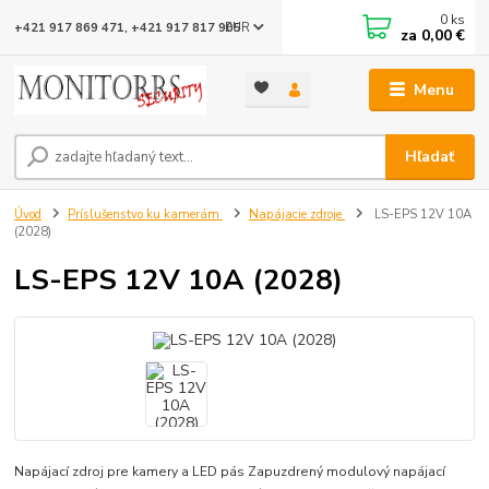
0
ks
EUR
+421 917 869 471, +421 917 817 905
za
0,00 €
Menu
Hľadať
Úvod
Príslušenstvo ku kamerám
Napájacie zdroje
LS-EPS 12V 10A
(2028)
LS-EPS 12V 10A (2028)
Napájací zdroj pre kamery a LED pás Zapuzdrený modulový napájací