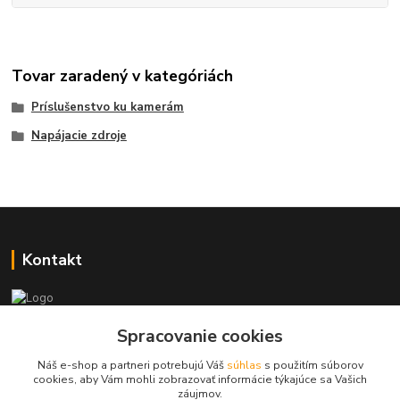
Tovar zaradený v kategóriách
Príslušenstvo ku kamerám
Napájacie zdroje
Kontakt
+421 917 869 471, +421 917 817 905
Spracovanie cookies
Náš e-shop a partneri potrebujú Váš
súhlas
s použitím súborov
info@monitorrs.com
cookies, aby Vám mohli zobrazovať informácie týkajúce sa Vašich
záujmov.