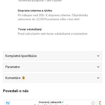
Technická podpora 7 dní v týždni
Doprava zdarma a rýchlo
Pri nákupe nad 200.- € doprava zdarma. Objednávky
vytvorene do 12:00 Posielame ešte v ten deň
Tovar odskúšaný
Pred odoslaním vám tovar odskúšame a nastavíme
Kompletné špecifikácie
Parametre
Komentáre
0
Povedali o nás
Overený zákazník
✓
i