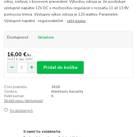
zdroj, sieťový, v kovovom prevedení. Výhodou zdroja je, že poskytuje
výstupné napätie 12V DC s možnosťou regulácie v rozsahu 11 až 13.8V
pomocou trimra. Výstupný výkon zdroja je 120 wattov. Parametre :
Výstupné napätie : regulovateľné...
celý popis
Dostupnosť
Skladom
16,00 €
/
ks
13,01 €
bez DPH
Pridať do košíka
Číslo produktu:
2028
Výrobca:
Monitorrs Security
Počet kamier:
5
Strážiť cenu / dostupnosť
Do obľúbených
S nami to zvládnete