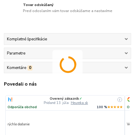
Tovar odskúšaný
Pred odoslaním vám tovar odskúšame a nastavíme
Kompletné špecifikácie
Parametre
Komentáre
0
Povedali o nás
Overený zákazník
✓
i
Pridané 13. júla
·
Heureka.sk
Odporúča obchod
100 %
★★★★★
Odpo
rýchle dodanie
Veľmi