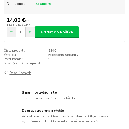
Dostupnosť
Skladom
14,00 €
/
ks
11,38 €
bez DPH
Pridať do košíka
Číslo produktu:
2940
Výrobca:
Monitorrs Security
Počet kamier:
5
Strážiť cenu / dostupnosť
Do obľúbených
S nami to zvládnete
Technická podpora 7 dní v týždni
Doprava zdarma a rýchlo
Pri nákupe nad 200.- € doprava zdarma. Objednávky
vytvorene do 12:00 Posielame ešte v ten deň