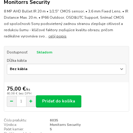
Monitorrs Security
8 MP AHD Bullet IR 20 m • 1/2,5'' CMOS sensor, • 3,6 mm Fixed Lens, • IR
Distance Max. 20 m, • IP66 Outdoor, OSD&UTC Support, Snímač CMOS
od spoločnosti Sony podsvietený zadnou stranou zlepšuje citlivosť a
redukciu šumu - kľúčové faktory zvyšujúce kvalitu obrazu, pričom
radikálne vyrovnáva svo...
celý popis
Dostupnosť
Skladom
Dĺžka kábla
75,00 €
/
ks
60,98 €
bez DPH
Pridať do košíka
Číslo produktu:
6035
Výrobca:
Monitorrs Security
Počet kamier:
5