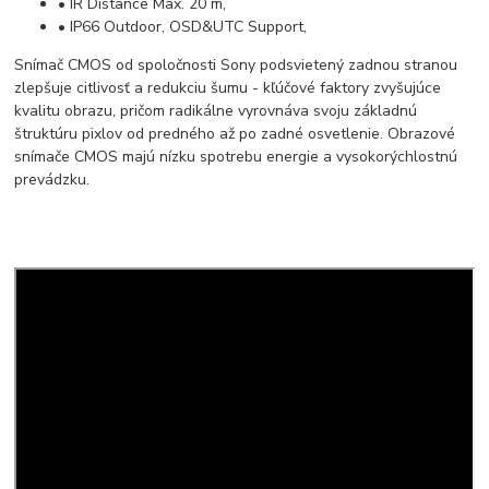
• IR Distance Max. 20 m,
• IP66 Outdoor, OSD&UTC Support,
Snímač CMOS od spoločnosti Sony podsvietený zadnou stranou
zlepšuje citlivosť a redukciu šumu - kľúčové faktory zvyšujúce
kvalitu obrazu, pričom radikálne vyrovnáva svoju základnú
štruktúru pixlov od predného až po zadné osvetlenie. Obrazové
snímače CMOS majú nízku spotrebu energie a vysokorýchlostnú
prevádzku.