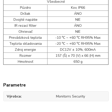
Všeobecné
Púzdro
Kov, IP66
Držiak
ÁNO
Dvojité napätie
NIE
IR rezací filter
ÁNO
Ohrievač
NIE
Prevádzková teplota
-10 ℃ ~ +60 ℃ RH95% Max
Teplota skladovania
-20 ℃ ~ +60 ℃ RH95% Max
Zdroj energie
DC12V ± 10%, 600mA
Rozmer
157 (Š) x 70 (V) x 66 (H) mm
Hmotnosť
650 g
Parametre
Výrobca
Monitorrs Security