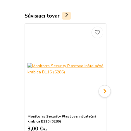
Súvisiaci tovar
2
Monitorrs Security Plastova inštalačná
Monitorrs S
krabica B116 (6286)
krabica B310
3,00 €
12,00 €
/
ks
/
k