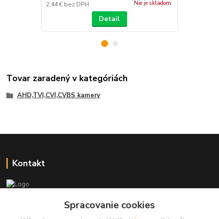
Nie je skladom
2,44 €
bez DPH
9,76 €
bez D
Detail
Tovar zaradený v kategóriách
AHD,TVI,CVI,CVBS kamery
Kontakt
+421 917 869 471, +421 917 817 905
Spracovanie cookies