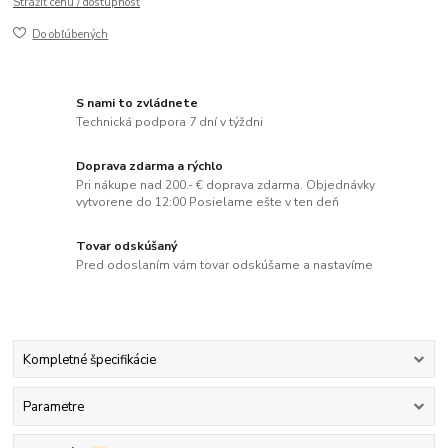
Strážiť cenu / dostupnosť
Do obľúbených
S nami to zvládnete
Technická podpora 7 dní v týždni
Doprava zdarma a rýchlo
Pri nákupe nad 200.- € doprava zdarma. Objednávky
vytvorene do 12:00 Posielame ešte v ten deň
Tovar odskúšaný
Pred odoslaním vám tovar odskúšame a nastavíme
Kompletné špecifikácie
Parametre