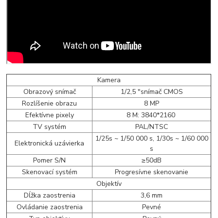
Kamera
Obrazový snímač
1/2,5 "snímač CMOS
Rozlíšenie obrazu
8 MP
Efektívne pixely
8 M: 3840*2160
TV systém
PAL/NTSC
1/25s ~ 1/50 000 s, 1/30s ~ 1/60 000
Elektronická uzávierka
s
Pomer S/N
≥50dB
Skenovací systém
Progresívne skenovanie
Objektív
Dĺžka zaostrenia
3,6 mm
Ovládanie zaostrenia
Pevné