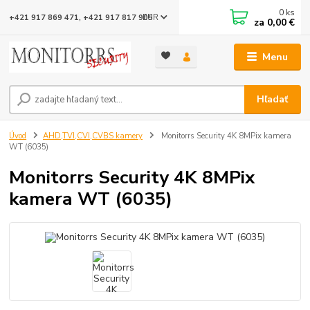
0
ks
EUR
+421 917 869 471, +421 917 817 905
za
0,00 €
Menu
Hľadať
Úvod
AHD,TVI,CVI,CVBS kamery
Monitorrs Security 4K 8MPix kamera
WT (6035)
Monitorrs Security 4K 8MPix
kamera WT (6035)