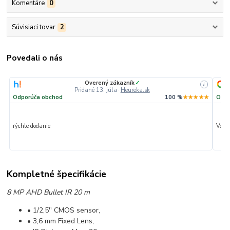
Komentáre
0
Súvisiaci tovar
2
Povedali o nás
Overený zákazník
✓
i
Pridané 13. júla
·
Heureka.sk
Odporúča obchod
100 %
★★★★★
Odpo
rýchle dodanie
Veľmi
Kompletné špecifikácie
8 MP AHD Bullet IR 20 m
• 1/2,5'' CMOS sensor,
• 3,6 mm Fixed Lens,