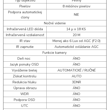
Typ objektívu
Pevný
Pixelov
8 miliónov pixelov
Podpora automatickej
NIE
clony
Nočné videnie
Infračervená LED dióda
14 µ x 18 KS
Infračervená vzdialenosť
20 M
IR stav
Menej ako 6 Lux od AGC (F2.0)
IR zapnutie
Automatické ovládanie AGC
Funkcie kamery
Deň noc
ÁNO
Jazyk ponuky OSD
ÁNO
Vyváženie bielej
AUTOMATICKÉ / RUČNÉ
Získať kontrolu
AUTO
Redukcia hluku
3DNR
Úprava obrazu
ÁNO
WDR
ÁNO
Podpora OSD
ÁNO
UTC
ÁNO