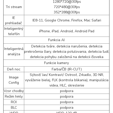
1280*720@30fps
Tri stream
720*480@30fps
352*288@30fps
IE
IE8-11, Google Chrome, Firefox, Mac Safari
prehliadač
Inteligentný
iPhone, iPad, Android, Android Pad
telefón
Funkcia AI
Detekcia tváre, detekcia narušenia, detekcia
Inteligentná
prekročenia čiary, detekcia potulovania, detekcia ľudí,
analýza
detekcia pohybu založená na detekcii človeka
Funkcie kamery
Deň noc
Farba/ČB (IR-CUT)
Sýtosť/ Jas/ Kontrast/ Ostrosť, Zrkadlo, 3D NR,
Image
vyváženie bielej, FLK (kontrola blikania), manipulácia
Config
videa, HLC, skreslenie
Vzor chodby
podpora
Režim hmly
podpora
ROI
podpora
BLC
podpora