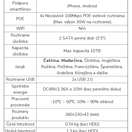
Podpora
iPhone, Android
smartfónov
4x Nezávislé 100Mbps POE sieťové rozhrania
POE
(Max. výkon 30W na rozhranie)
WIFI
N/A
Rozhranie
1 SATA pevný disk (3.5")
úložiska
Kapacita
Max. kapacita 10TB
úložiska
Čeština, Maďarčina,
Čínština, Angličtina,
Jazyk
Ruština, Poľština, Francúzština, Španielčina,
Arabčina, Kórejčina a ďalšie
Rozhranie USB
2x USB 2.0
Spotreba
DC48V/1.36A ≤ 10W (bez pevného disku)
energie
Pracovné
-10℃ ~ 50℃, 10% ~ 90% vlhkosť
prostredie
Rozmery
260×230×43 (mm)
produktu
Čistá hmotnosť
0.74 kg (bez HDD)
Hrubá hmotnosť
1.3 kg (bez HDD)