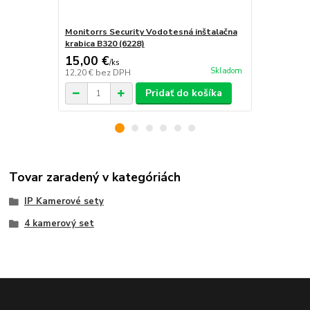
Monitorrs Security Vodotesná inštalačna
Kábel UTP 1
krabica B320 (6228)
rekordérom
15,00 €
2,50 €
/
ks
/
ks
Skladom
12,20 €
bez DPH
2,03 €
bez D
Pridať do košíka
Tovar zaradený v kategóriách
IP Kamerové sety
4 kamerový set