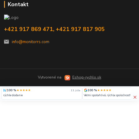
Kontakt
+421 917 869 471, +421 917 817 905
info@monitorrs.com
Vytvorené na
Eshop-rychlo.sk
100 %
★★★★★
100 %
★★★★★
13. júla
×
rýchle dodanie
Veľmi spoľahlivá, rýchla spoločnosť!!