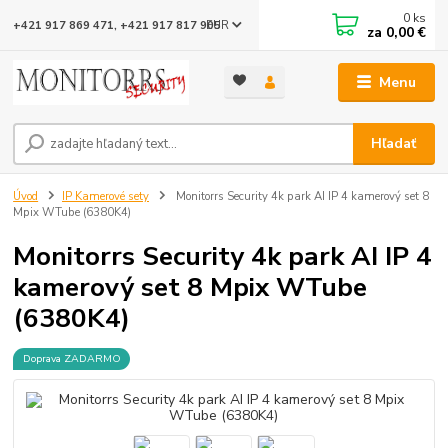
0
ks
EUR
+421 917 869 471, +421 917 817 905
za
0,00 €
Menu
Hľadať
Úvod
IP Kamerové sety
Monitorrs Security 4k park AI IP 4 kamerový set 8
Mpix WTube (6380K4)
Monitorrs Security 4k park AI IP 4
kamerový set 8 Mpix WTube
(6380K4)
Doprava ZADARMO