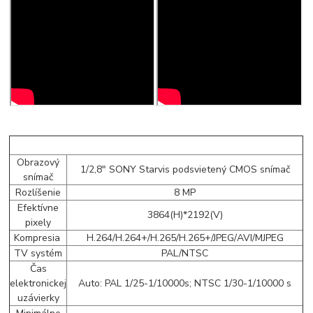
Obrazový
1/2,8" SONY Starvis podsvietený CMOS snímač
snímač
Rozlíšenie
8 MP
Efektívne
3864(H)*2192(V)
pixely
Kompresia
H.264/H.264+/H.265/H.265+/JPEG/AVI/MJPEG
TV systém
PAL/NTSC
Čas
elektronickej
Auto: PAL 1/25-1/10000s; NTSC 1/30-1/10000 s
uzávierky