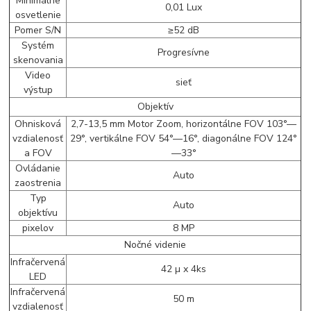
Minimálne
0,01 Lux
osvetlenie
Pomer S/N
≥52 dB
Systém
Progresívne
skenovania
Video
sieť
výstup
Objektív
Ohnisková
2,7-13,5 mm Motor Zoom, horizontálne FOV 103°—
vzdialenosť
29°, vertikálne FOV 54°—16°, diagonálne FOV 124°
a FOV
—33°
Ovládanie
Auto
zaostrenia
Typ
Auto
objektívu
pixelov
8 MP
Nočné videnie
Infračervená
42 µ x 4ks
LED
Infračervená
50 m
vzdialenosť