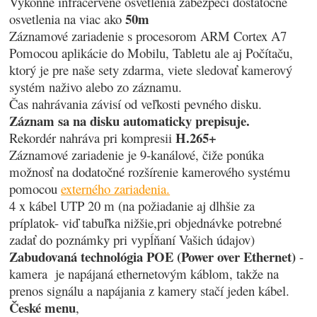
Výkonné infračervené osvetlenia zabezpečí dostatočné
50m
osvetlenia na viac ako
Záznamové zariadenie s procesorom ARM Cortex A7
Pomocou aplikácie do Mobilu, Tabletu ale aj Počítaču,
ktorý je pre naše sety zdarma, viete sledovať kamerový
systém naživo alebo zo záznamu.
Čas nahrávania závisí od veľkosti pevného disku.
Záznam sa na disku automaticky prepisuje.
H.265+
Rekordér nahráva pri kompresii
Záznamové zariadenie je 9-kanálové, čiže ponúka
možnosť na dodatočné rozšírenie kamerového systému
pomocou
externého zariadenia.
4 x kábel UTP 20 m (na požiadanie aj dlhšie za
príplatok- viď tabuľka nižšie,pri objednávke potrebné
zadať do poznámky pri vypĺňaní Vašich údajov)
Zabudovaná technológia POE (Power over Ethernet)
-
kamera je napájaná ethernetovým káblom, takže na
prenos signálu a napájania z kamery stačí jeden kábel.
České menu
,