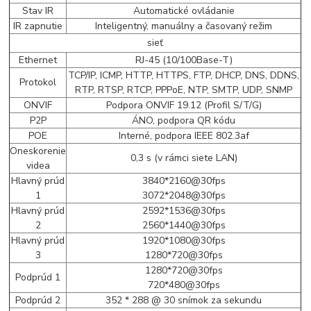
Stav IR
Automatické ovládanie
IR zapnutie
Inteligentný, manuálny a časovaný režim
sieť
Ethernet
RJ-45 (10/100Base-T)
TCP/IP, ICMP, HTTP, HTTPS, FTP, DHCP, DNS, DDNS,
Protokol
RTP, RTSP, RTCP, PPPoE, NTP, SMTP, UDP, SNMP
ONVIF
Podpora ONVIF 19.12 (Profil S/T/G)
P2P
ÁNO, podpora QR kódu
POE
Interné, podpora IEEE 802.3af
Oneskorenie
0,3 s (v rámci siete LAN)
videa
Hlavný prúd
3840*2160@30fps
1
3072*2048@30fps
Hlavný prúd
2592*1536@30fps
2
2560*1440@30fps
Hlavný prúd
1920*1080@30fps
3
1280*720@30fps
1280*720@30fps
Podprúd 1
720*480@30fps
Podprúd 2
352 * 288 @ 30 snímok za sekundu