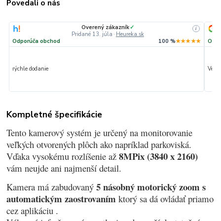
Povedali o nás
Overený zákazník
✓
i
Pridané 13. júla
·
Heureka.sk
Odporúča obchod
100 %
★★★★★
Odpo
rýchle dodanie
Veľmi
Kompletné špecifikácie
Tento kamerový systém je určený na monitorovanie
veľkých otvorených plôch ako napríklad parkoviská.
8MPix (3840 x 2160)
Vďaka vysokému rozlíšenie až
vám neujde ani najmenší detail.
5 násobný motorický zoom s
Kamera má zabudovaný
automatickým zaostrovaním
ktorý sa dá ovládať priamo
cez aplikáciu .