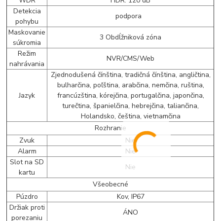
WDR
HDR: 120 dB
Detekcia
podpora
pohybu
Maskovanie
3 Obdĺžniková zóna
súkromia
Režim
NVR/CMS/Web
nahrávania
Zjednodušená čínština, tradičná čínština, angličtina,
bulharčina, poľština, arabčina, nemčina, ruština,
Jazyk
francúzština, kórejčina, portugalčina, japončina,
turečtina, španielčina, hebrejčina, taliančina,
Holandsko, čeština, vietnamčina
Rozhranie
Zvuk
Nie
Alarm
Nie
Slot na SD
Nie
kartu
Všeobecné
Púzdro
Kov, IP67
Držiak proti
ÁNO
porezaniu