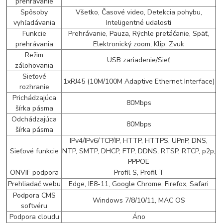
prehrávanie
Spôsoby
Všetko, Časové video, Detekcia pohybu,
vyhľadávania
Inteligentné udalosti
Funkcie
Prehrávanie, Pauza, Rýchle pretáčanie, Späť,
prehrávania
Elektronický zoom, Klip, Zvuk
Režim
USB zariadenie/Sieť
zálohovania
Sieťové
1xRJ45 (10M/100M Adaptive Ethernet Interface)
rozhranie
Prichádzajúca
80Mbps
šírka pásma
Odchádzajúca
80Mbps
šírka pásma
IPv4/IPv6/TCP/IP, HTTP, HTTPS, UPnP, DNS,
Sieťové funkcie
NTP, SMTP, DHCP, FTP, DDNS, RTSP, RTCP, p2p,
PPPOE
ONVIF podpora
Profil S, Profil T
Prehliadač webu
Edge, IE8-11, Google Chrome, Firefox, Safari
Podpora CMS
Windows 7/8/10/11, MAC OS
softvéru
Podpora cloudu
Áno