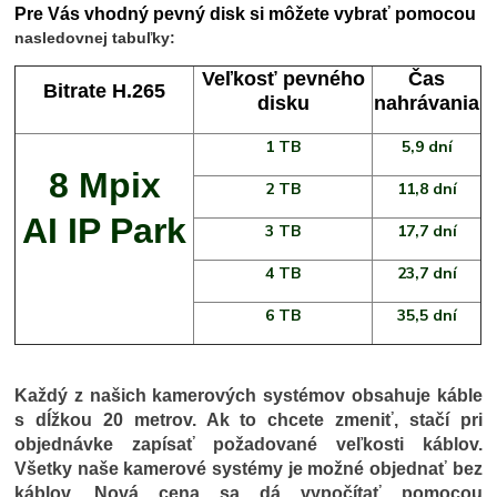
Pre Vás vhodný pevný disk si môžete vybrať pomocou
nasledovnej tabuľky:
Veľkosť pevného
Čas
Bitrate H.265
disku
nahrávania
1 TB
5,9 dní
8 Mpix
2 TB
11,8 dní
AI IP Park
3 TB
17,7 dní
4 TB
23,7 dní
6 TB
35,5 dní
Každý z našich kamerových systémov obsahuje káble
s dĺžkou 20 metrov. Ak to chcete zmeniť, stačí pri
objednávke zapísať požadované veľkosti káblov.
Všetky naše kamerové systémy je možné objednať bez
káblov. Nová cena sa dá vypočítať pomocou