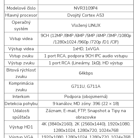
Modelové číslo
NVR3109P4
Hlavný procesor
Dvojitý Cortex A53
Operačný
Vložený LINUX
systém
9CH (12MP /8MP /6MP /5MP /4MP /3MP /1080p
Vstup videa
/1280x1024 /960p /720p /D1 /CIF)
Výstup videa
1xHD, 1xVGA
Vstup zvuku
1 port RCA, podpora 9CH IPC audio vstupu
Výstup zvuku
1 port RCA (Lineárny, 1kΩ), HD výstup
Bitová rýchlosť
64kbps
zvuku
Komprimácia
G711U, G711A
zvuku
Interkom
Podpora (obojsmerná)
Detekcia pohybu
9 kanálov, MD zóny: 396 (22 × 18)
Udalosti
Záznam, E-mail, FTP, Snapshot a Tipy na
spúšťača
obrazovke
4K (3840x2160), 2K (2560x1440), 1920x1080,
Výstup HD1
1280x1024, 1280x720, 1024x768
Výstup VGA
1920x1080, 1280x1024, 1280x720, 1024x768