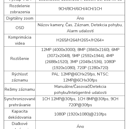
Rozdelenie
9CH/8CH/6CH/4CH/1CH
zobrazenia
Digitálny zoom
Áno
Názov kamery, Čas, Záznam, Detekcia pohybu,
OSD
Alarm udalostí
Komprimácia
H265/H264/H265+/H264+
videa
12MP (4000x3000), 8MP (3840x2160), 6MP
(3072x2048), 5MP (2592x1944), 4MP
Rozlíšenie
(2688x1520), 3MP (2048x1536), 1080P
(1920x1080), 720P (1280x720)
Rýchlosť
PAL: 12MP@6CHx25fps, NTSC:
záznamu
12MP@6CHx30fps
Manuálne/Časovač/Detekcia
Režimy záznamu
pohybu/Inteligentné udalosti
Synchronizované
1CH 12MP@30fps, 1CH 8MP@30fps, 9CH
prehrávanie
720P@30fps
Kapacita
1080P (1920x1080)@210fps
dekódovania
Diaľkové
Áno