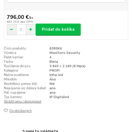
796,00 €
/
ks
647,15 €
bez DPH
Pridať do košíka
Číslo produktu:
6380K4
Výrobca:
Monitorrs Security
Počet kamier:
4
Farba:
Biela
Rozlíšenie obrazu:
3 840 × 2 160 (8 Mpix)
Kategória:
PROFI
Nočne osvetlenie:
Infra led
Mikrofón:
Áno
Bezdrôtový prenos dát:
Nie
Napájanie cez dátový kábel:
ano
PoE napájenie:
ano
Typ kamery:
IP Digitálné
Strážiť cenu / dostupnosť
Do obľúbených
S nami to zvládnete