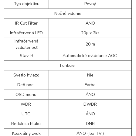
Typ objektívu
Pevný
Nočné videnie
IR Cut Filter
ÁNO
Infračervená LED
20µ x 2ks
Infračervená
20 m
vzdialenosť
Stav IR
Automatické ovládanie AGC
Funkcie
Svetlo hviezd
Nie
Deň noc
Farba
OSD menu
ÁNO
WDR
DWDR
UTC
ÁNO
Redukcia hluku
DNR
Koaxiálny zvuk
ÁNO (iba TVI)