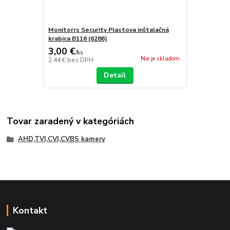
Monitorrs Security Plastova inštalačná
krabica B116 (6286)
3,00 €
/
ks
Nie je skladom
2,44 €
bez DPH
Detail
Tovar zaradený v kategóriách
AHD,TVI,CVI,CVBS kamery
Kontakt