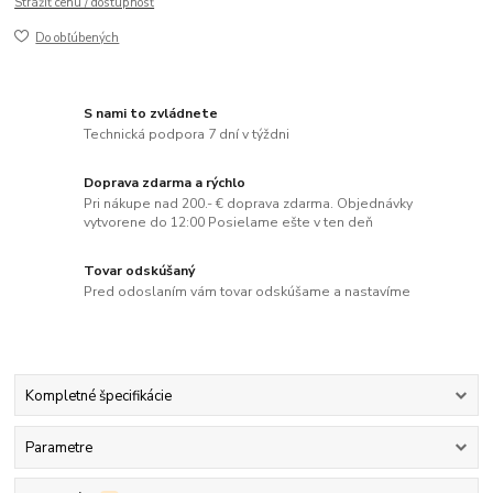
Strážiť cenu / dostupnosť
Do obľúbených
S nami to zvládnete
Technická podpora 7 dní v týždni
Doprava zdarma a rýchlo
Pri nákupe nad 200.- € doprava zdarma. Objednávky
vytvorene do 12:00 Posielame ešte v ten deň
Tovar odskúšaný
Pred odoslaním vám tovar odskúšame a nastavíme
Kompletné špecifikácie
Parametre