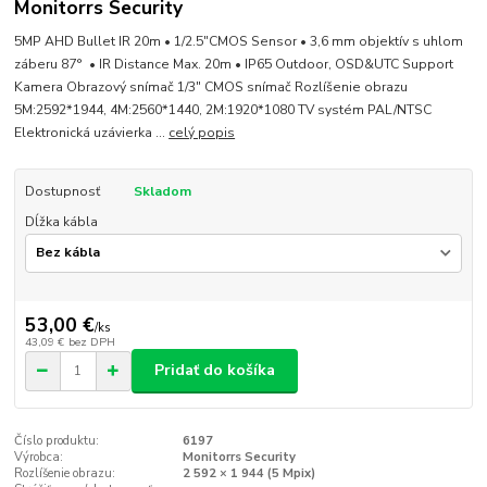
Monitorrs Security
5MP AHD Bullet IR 20m • 1/2.5"CMOS Sensor • 3,6 mm objektív s uhlom
záberu 87° • IR Distance Max. 20m • IP65 Outdoor, OSD&UTC Support
Kamera Obrazový snímač 1/3" CMOS snímač Rozlíšenie obrazu
5M:2592*1944, 4M:2560*1440, 2M:1920*1080 TV systém PAL/NTSC
Elektronická uzávierka ...
celý popis
Dostupnosť
Skladom
Dĺžka kábla
53,00 €
/
ks
43,09 €
bez DPH
Pridať do košíka
Číslo produktu:
6197
Výrobca:
Monitorrs Security
Rozlíšenie obrazu:
2 592 × 1 944 (5 Mpix)