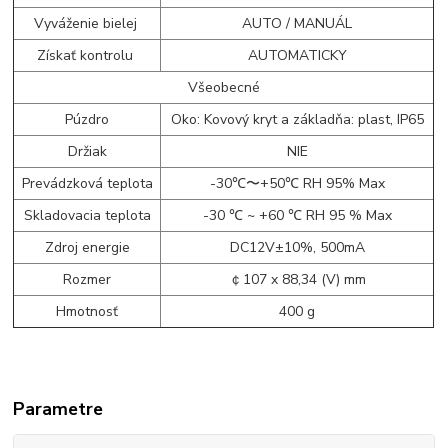
Vyváženie bielej
AUTO / MANUÁL
Získať kontrolu
AUTOMATICKY
Všeobecné
Púzdro
Oko: Kovový kryt a základňa: plast, IP65
Držiak
NIE
Prevádzková teplota
-30℃〜+50℃ RH 95% Max
Skladovacia teplota
-30 ℃ ~ +60 ℃ RH 95 % Max
Zdroj energie
DC12V±10%, 500mA
Rozmer
￠107 x 88,34 (V) mm
Hmotnosť
400 g
Parametre