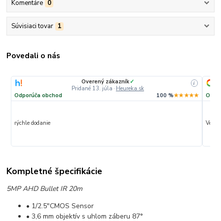
Komentáre
0
Súvisiaci tovar
1
Povedali o nás
Overený zákazník
✓
i
Pridané 13. júla
·
Heureka.sk
Odporúča obchod
100 %
★★★★★
Odpo
rýchle dodanie
Veľmi 
Kompletné špecifikácie
5MP AHD Bullet IR 20m
• 1/2.5"CMOS Sensor
• 3,6 mm objektív s uhlom záberu 87°