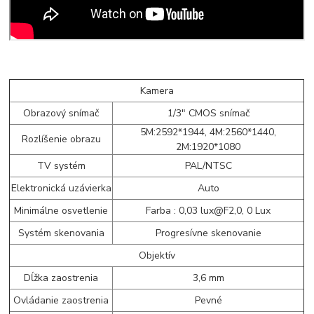
Kamera
Obrazový snímač
1/3" CMOS snímač
5M:2592*1944, 4M:2560*1440,
Rozlíšenie obrazu
2M:1920*1080
TV systém
PAL/NTSC
Elektronická uzávierka
Auto
Minimálne osvetlenie
Farba : 0,03 lux@F2,0, 0 Lux
Systém skenovania
Progresívne skenovanie
Objektív
Dĺžka zaostrenia
3,6 mm
Ovládanie zaostrenia
Pevné