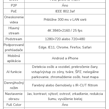
P2P
Áno
PoE
IEEE 802.3af
Oneskorenie
Približne 300 ms v LAN sieti
videa
Hlavný
4K 3840×2160 / 25 fps
stream
Podstream
1280×720 alebo 720×480
Podporované
Edge, IE11, Chrome, Firefox, Safari
prehliadače
Mobilná
Android a iPhone
aplikácia
Detekcia osôb a vozidiel, prekročenie čiary,
AI funkcie
vstup/výstup zo zóny, tváre, ŠPZ, nelegálne
parkovanie, zhromaždenie osôb, heat mapa
Denný/nočný
Farebný alebo čiernobiely s IR-CUT filtrom
režim
Nastavenie
Jas, kontrast, sýtosť, ostrosť, zrkadlenie, redukcia
obrazu
šumu, vyváženie bielej
Full Color
Áno