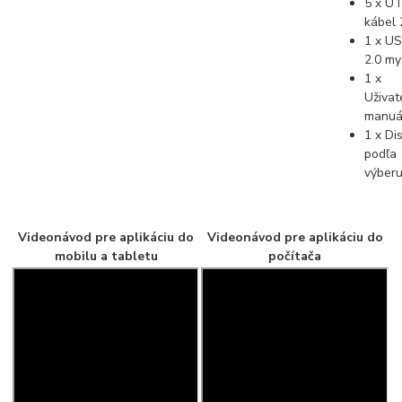
5 x U
kábel
1 x U
2.0 my
1 x
Uživat
manuá
1 x Di
podľa
výber
Videonávod pre aplikáciu do
Videonávod pre aplikáciu do
mobilu a tabletu
počítača