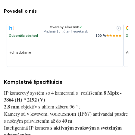
Povedali o nás
Overený zákazník
✓
i
Pridané 13. júla
·
Heureka.sk
Odporúča obchod
100 %
★★★★★
Odpo
rýchle dodanie
Veľmi 
Kompletné špecifikácie
8 Mpix -
IP kamerový systém so 4 kamerami s rozlíšením
3864 (H) * 2192 (V)
2,8 mm
°
objektív s uhlom záberu 96
;
vodotesnom (IP67)
Kamery sú v kovovom,
antivandal puzdre
40 m
s nočným prisvietením až do
s aktívným zvukovým a svetelným
Inteligentná IP kamera
odstrašením
;