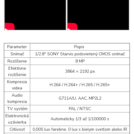
Parameter
Popis
Snímač
1/2.8" SONY Starvis podsvietený CMOS snímač
Rozlíšenie
8 MP
Efektívne
3864 × 2192 px
rozlíšenie
Kompresia
H.264 / H.264+ / H.265 / H.265+
videa
Audio
G711A/U, AAC, MP2L2
kompresia
TV systém
PAL / NTSC
Elektronická
Automaticky 1/3 až 1/100000 s
uzávierka
Citlivosť
0,005 lux farebne, 0 lux s bielym svetlom alebo IR