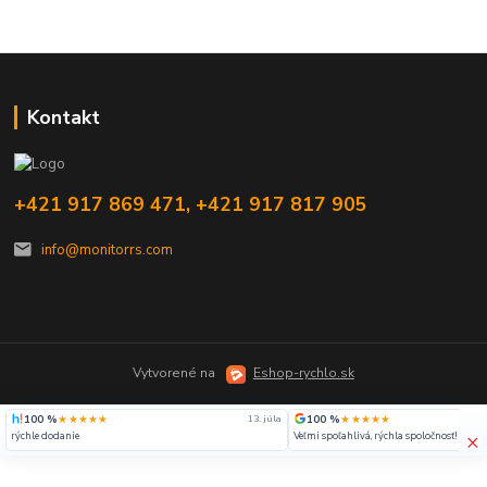
Kontakt
+421 917 869 471, +421 917 817 905
info@monitorrs.com
Vytvorené na
Eshop-rychlo.sk
100 %
★★★★★
100 %
★★★★★
13. júla
×
rýchle dodanie
Veľmi spoľahlivá, rýchla spoločnosť!!