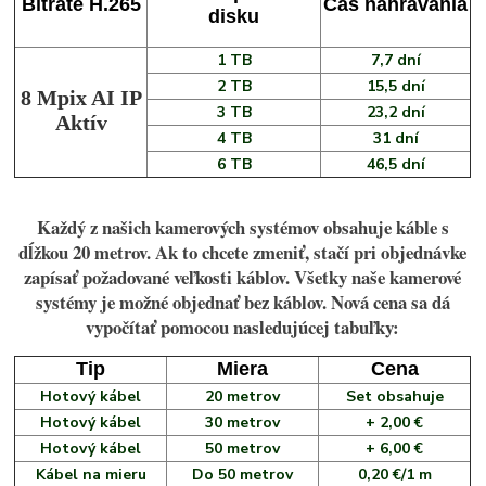
Bitrate H.265
Čas nahrávania
disku
1 TB
7,7 dní
2 TB
15,5 dní
8 Mpix AI IP
3 TB
23,2 dní
Aktív
4 TB
31 dní
6 TB
46,5 dní
Každý z našich kamerových systémov obsahuje káble s
dĺžkou 20 metrov. Ak to chcete zmeniť, stačí pri objednávke
zapísať požadované veľkosti káblov. Všetky naše kamerové
systémy je možné objednať bez káblov. Nová cena sa dá
vypočítať pomocou nasledujúcej tabuľky:
Tip
Miera
Cena
Hotový kábel
20 metrov
Set obsahuje
Hotový kábel
30 metrov
+ 2,00 €
Hotový kábel
50 metrov
+ 6,00 €
Kábel na mieru
Do 50 metrov
0,20 €/1 m