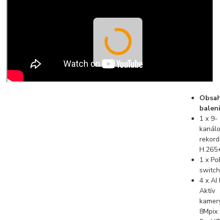
Obsa
baleni
1 x 9-
kanál
rekord
H.265
1 x Po
switc
4 x AI 
Aktív
kamer
8Mpix