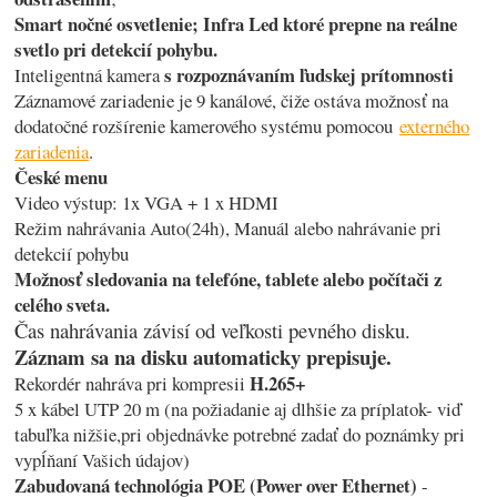
Smart nočné osvetlenie; Infra Led ktoré prepne na reálne
svetlo pri detekcií pohybu.
s rozpoznávaním ľudskej prítomnosti
Inteligentná kamera
Záznamové zariadenie je 9 kanálové, čiže ostáva možnosť na
dodatočné rozšírenie kamerového systému pomocou
externého
zariadenia
.
České menu
Video výstup: 1x VGA + 1 x HDMI
Režim nahrávania Auto(24h), Manuál alebo nahrávanie pri
detekcií pohybu
Možnosť sledovania na telefóne, tablete alebo počítači z
celého sveta.
Čas nahrávania závisí od veľkosti pevného disku.
Záznam sa na disku automaticky prepisuje.
H.265+
Rekordér nahráva pri kompresii
5 x kábel UTP 20 m (na požiadanie aj dlhšie za príplatok- viď
tabuľka nižšie,pri objednávke potrebné zadať do poznámky pri
vypĺňaní Vašich údajov)
Zabudovaná technológia POE (Power over Ethernet)
-