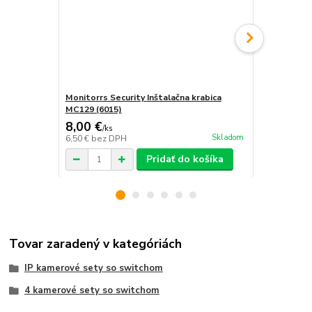
Monitorrs Security Inštalačna krabica
Kábel UTP 1
MC129 (6015)
rekordérom
8,00 €
2,50 €
/
ks
/
ks
Skladom
6,50 €
bez DPH
2,03 €
bez D
Pridať do košíka
Tovar zaradený v kategóriách
IP kamerové sety so switchom
4 kamerové sety so switchom