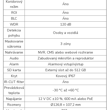
Koridorový
Áno
režim
ROI
Áno
BLC
Áno
WDR
120 dB
Detekcia
Osoby a vozidlá
pohybu
Maskovanie
3 zóny
súkromia
Nahrávanie
NVR, CMS alebo webové rozhranie
Audio
Zabudovaný mikrofón a reproduktor
Alarm
Alarmový vstup/výstup
SD karta
Externý slot až do 512 GB
Kryt
Kovový, IP67
IR-CUT filter
Áno
Prevádzková
-30 °C až +60 °C
teplota
Napájanie
12 V DC ±10 %, 600 mA alebo PoE
Rozmery
Ø126,8 × 107,2 mm