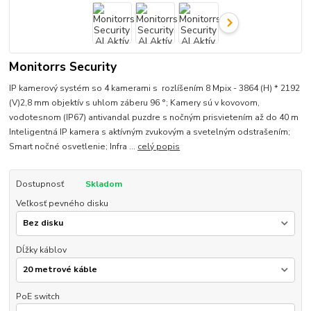
Monitorrs Security
IP kamerový systém so 4 kamerami s rozlíšením 8 Mpix - 3864 (H) * 2192
(V)2,8 mm objektív s uhlom záberu 96 °; Kamery sú v kovovom,
vodotesnom (IP67) antivandal puzdre s nočným prisvietením až do 40 m
Inteligentná IP kamera s aktívným zvukovým a svetelným odstrašením;
Smart nočné osvetlenie; Infra ...
celý popis
Dostupnosť
Skladom
Veľkosť pevného disku
Dĺžky káblov
PoE switch