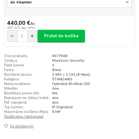
440,00 €
/
ks
357,72 €
bez DPH
Pridať do košíka
Číslo produktu:
6077K4B
Výrobca:
Monitorrs Security
Počet kamier:
4
Farba:
Biela
Rozlíšenie obrazu:
3 864 × 2 192 (8 Mpix)
Kategória:
ŠTANDARD
Nočne osvetlenie:
Hybridné IR+Real LED
Mikrofón:
Áno
Bezdrôtový prenos dát:
Nie
Napájanie cez dátový kábel:
ano
PoE napájenie:
ano
Typ kamery:
IP Digitálné
Maximálne rozlíšenie (Mpx):
8 MP
Strážiť cenu / dostupnosť
Do obľúbených