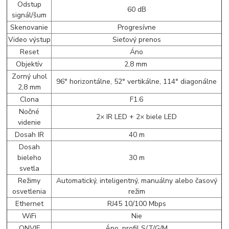
Odstup
60 dB
signál/šum
Skenovanie
Progresívne
Video výstup
Sieťový prenos
Reset
Áno
Objektív
2,8 mm
Zorný uhol
96° horizontálne, 52° vertikálne, 114° diagonálne
2,8 mm
Clona
F1.6
Nočné
2× IR LED + 2× biele LED
videnie
Dosah IR
40 m
Dosah
bieleho
30 m
svetla
Režimy
Automatický, inteligentný, manuálny alebo časový
osvetlenia
režim
Ethernet
RJ45 10/100 Mbps
WiFi
Nie
ONVIF
Áno, profil S/T/G/M