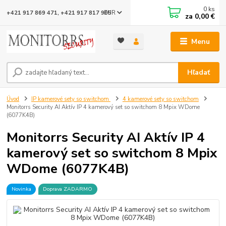
0
ks
EUR
+421 917 869 471, +421 917 817 905
za
0,00 €
Menu
Hľadať
Úvod
IP kamerové sety so switchom
4 kamerové sety so switchom
Monitorrs Security AI Aktív IP 4 kamerový set so switchom 8 Mpix WDome
(6077K4B)
Monitorrs Security AI Aktív IP 4
kamerový set so switchom 8 Mpix
WDome (6077K4B)
Novinka
Doprava ZADARMO