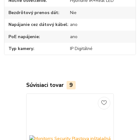
Nočne osvetlenie
Hybridné IR+Real LED
Bezdrôtový prenos dát
Nie
Napájanie cez dátový kábel
ano
PoE napájenie
ano
Typ kamery
IP Digitálné
Súvisiaci tovar
9