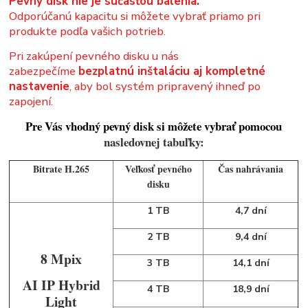
Pevný disk nie je súčasťou balenia.
Odporúčanú kapacitu si môžete vybrať priamo pri
produkte podľa vašich potrieb.
Pri zakúpení pevného disku u nás
zabezpečíme
bezplatnú inštaláciu aj kompletné
nastavenie
, aby bol systém pripravený ihneď po
zapojení.
Pre Vás vhodný pevný disk si môžete vybrať pomocou
nasledovnej tabuľky:
Bitrate H.265
Veľkosť pevného
Čas nahrávania
disku
1 TB
4,7 dní
2 TB
9,4 dní
8 Mpix
3 TB
14,1 dní
AI IP Hybrid
4 TB
18,9 dní
Light