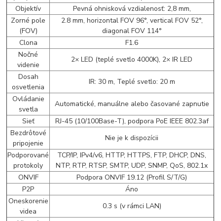
Objektív
Pevná ohnisková vzdialenosť: 2,8 mm,
Zorné pole
2.8 mm, horizontal FOV 96°, vertical FOV 52°,
(FOV)
diagonal FOV 114°
Clona
F1.6
Nočné
2× LED (teplé svetlo 4000K), 2× IR LED
videnie
Dosah
IR: 30 m, Teplé svetlo: 20 m
osvetlenia
Ovládanie
Automatické, manuálne alebo časované zapnutie
svetla
Sieť
RJ-45 (10/100Base-T), podpora PoE IEEE 802.3af
Bezdrôtové
Nie je k dispozícii
pripojenie
Podporované
TCP/IP, IPv4/v6, HTTP, HTTPS, FTP, DHCP, DNS,
protokoly
NTP, RTP, RTSP, SMTP, UDP, SNMP, QoS, 802.1x
ONVIF
Podpora ONVIF 19.12 (Profil S/T/G)
P2P
Áno
Oneskorenie
0.3 s (v rámci LAN)
videa