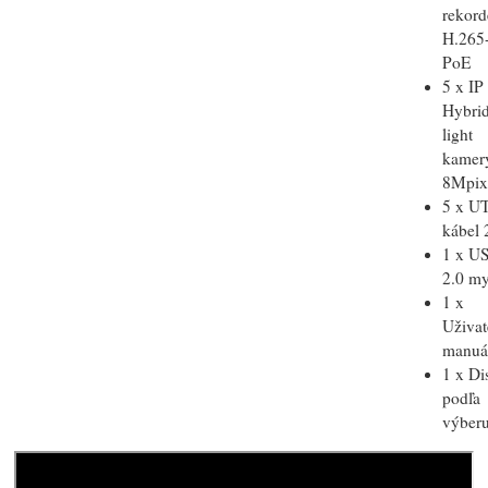
rekord
H.265
PoE
5 x IP
Hybri
light
kamer
8Mpi
5 x U
kábel
1 x U
2.0 m
1 x
Uživat
manuá
1 x Di
podľa
výber