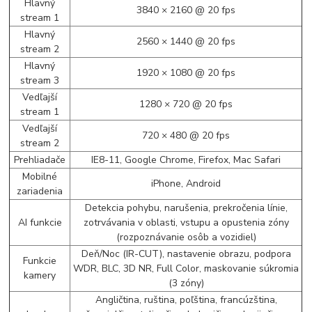
Hlavný
3840 × 2160 @ 20 fps
stream 1
Hlavný
2560 × 1440 @ 20 fps
stream 2
Hlavný
1920 × 1080 @ 20 fps
stream 3
Vedľajší
1280 × 720 @ 20 fps
stream 1
Vedľajší
720 × 480 @ 20 fps
stream 2
Prehliadače
IE8-11, Google Chrome, Firefox, Mac Safari
Mobilné
iPhone, Android
zariadenia
Detekcia pohybu, narušenia, prekročenia línie,
AI funkcie
zotrvávania v oblasti, vstupu a opustenia zóny
(rozpoznávanie osôb a vozidiel)
Deň/Noc (IR-CUT), nastavenie obrazu, podpora
Funkcie
WDR, BLC, 3D NR, Full Color, maskovanie súkromia
kamery
(3 zóny)
Angličtina, ruština, poľština, francúzština,