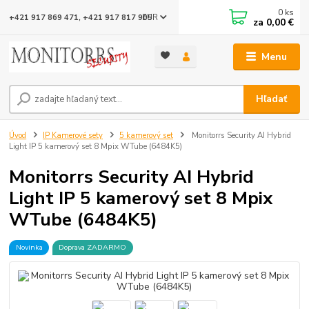
0
ks
EUR
+421 917 869 471, +421 917 817 905
za
0,00 €
Menu
Hľadať
Úvod
IP Kamerové sety
5 kamerový set
Monitorrs Security AI Hybrid
Light IP 5 kamerový set 8 Mpix WTube (6484K5)
Monitorrs Security AI Hybrid
Light IP 5 kamerový set 8 Mpix
WTube (6484K5)
Novinka
Doprava ZADARMO