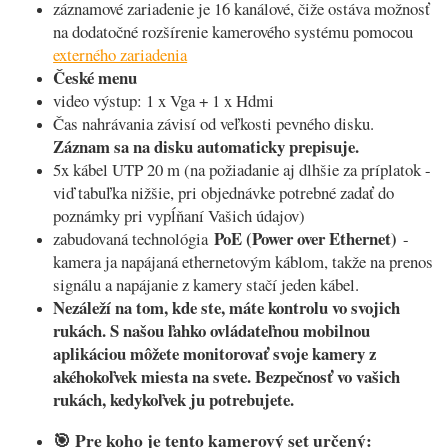
záznamové zariadenie je 16 kanálové, čiže ostáva možnosť
na dodatočné rozšírenie kamerového systému pomocou
externého zariadenia
České menu
video výstup: 1 x Vga + 1 x Hdmi
Čas nahrávania závisí od veľkosti pevného disku.
Záznam sa na disku automaticky prepisuje.
5x kábel UTP 20 m (na požiadanie aj dlhšie za príplatok -
viď tabuľka nižšie, pri objednávke potrebné zadať do
poznámky pri vypĺňaní Vašich údajov)
PoE (Power over Ethernet)
zabudovaná technológia
-
kamera ja napájaná ethernetovým káblom, takže na prenos
signálu a napájanie z kamery stačí jeden kábel.
Nezáleží na tom, kde ste, máte kontrolu vo svojich
rukách. S našou ľahko ovládateľnou mobilnou
aplikáciou môžete monitorovať svoje kamery z
akéhokoľvek miesta na svete. Bezpečnosť vo vašich
rukách, kedykoľvek ju potrebujete
.
🎯
Pre koho je tento kamerový set určený: