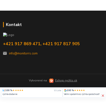
Kontakt
+421 917 869 471, +421 917 817 905
info@monitorrs.com
Vytvorené na
Eshop-rychlo.sk
100 %
★★★★★
100 %
★★★★★
13. júla
×
rýchle dodanie
Veľmi spoľahlivá, rýchla spoločnosť!!