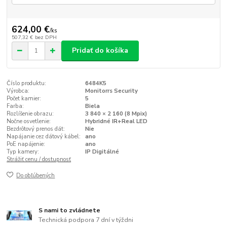
624,00 €
/
ks
507,32 €
bez DPH
Pridať do košíka
Číslo produktu:
6484K5
Výrobca:
Monitorrs Security
Počet kamier:
5
Farba:
Biela
Rozlíšenie obrazu:
3 840 × 2 160 (8 Mpix)
Nočne osvetlenie:
Hybridné IR+Real LED
Bezdrôtový prenos dát:
Nie
Napájanie cez dátový kábel:
ano
PoE napájenie:
ano
Typ kamery:
IP Digitálné
Strážiť cenu / dostupnosť
Do obľúbených
S nami to zvládnete
Technická podpora 7 dní v týždni