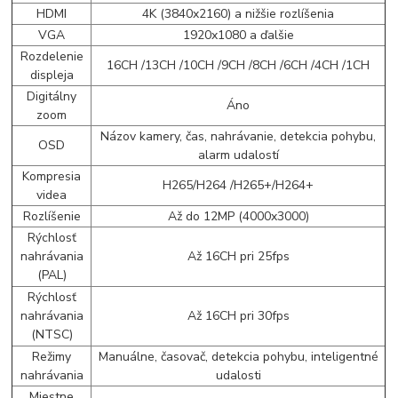
HDMI
4K (3840x2160) a nižšie rozlíšenia
VGA
1920x1080 a ďalšie
Rozdelenie
16CH /13CH /10CH /9CH /8CH /6CH /4CH /1CH
displeja
Digitálny
Áno
zoom
Názov kamery, čas, nahrávanie, detekcia pohybu,
OSD
alarm udalostí
Kompresia
H265/H264 /H265+/H264+
videa
Rozlíšenie
Až do 12MP (4000x3000)
Rýchlosť
nahrávania
Až 16CH pri 25fps
(PAL)
Rýchlosť
nahrávania
Až 16CH pri 30fps
(NTSC)
Režimy
Manuálne, časovač, detekcia pohybu, inteligentné
nahrávania
udalosti
Miestne