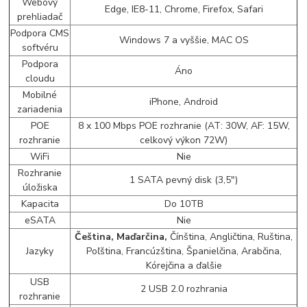
Webový
Edge, IE8-11, Chrome, Firefox, Safari
prehliadač
Podpora CMS
Windows 7 a vyššie, MAC OS
softvéru
Podpora
Áno
cloudu
Mobilné
iPhone, Android
zariadenia
POE
8 x 100 Mbps POE rozhranie (AT: 30W, AF: 15W,
rozhranie
celkový výkon 72W)
WiFi
Nie
Rozhranie
1 SATA pevný disk (3,5")
úložiska
Kapacita
Do 10TB
eSATA
Nie
Čeština, Maďarčina,
Čínština, Angličtina, Ruština,
Jazyky
Poľština, Francúzština, Španielčina, Arabčina,
Kórejčina a ďalšie
USB
2 USB 2.0 rozhrania
rozhranie