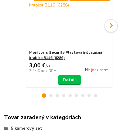
Monitorrs Security Plastova inštalačná
Monitorrs S
krabica B116 (6286)
krabica B310
3,00 €
12,00 €
/
ks
/
k
Nie je skladom
2,44 €
bez DPH
9,76 €
bez D
Detail
Tovar zaradený v kategóriách
5 kamerový set