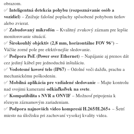
obrazom.
Inteligentná detekcia pohybu (rozpoznávanie osôb a
✅
vozidiel)
– Znižuje falošné poplachy spôsobené pohybom tieňov
alebo zvierat.
Zabudovaný mikrofón
✅
– Kvalitný zvukový záznam pre lepšie
monitorovanie situácií.
Širokouhlý objektív (2,8 mm, horizontálne FOV 96°)
✅
–
Väčšie zorné pole pre efektívnejšie sledovanie.
Podpora PoE (Power over Ethernet)
✅
– Napájanie aj prenos dát
cez jediný kábel pre jednoduchú inštaláciu.
Vodotesné kovové telo (IP67)
✅
– Odolné voči dažďu, prachu a
mechanickému poškodeniu.
Mobilná aplikácia pre vzdialené sledovanie
✅
– Majte kontrolu
odkiaľkoľvek na svete
nad svojimi kamerami
.
Kompatibilita s NVR a ONVIF
✅
– Možnosť pripojenia k
rôznym záznamovým zariadeniam.
Podpora najnovších video kompresií H.265/H.265+
✅
– Šetrí
miesto na úložisku pri zachovaní vysokej kvality videa.