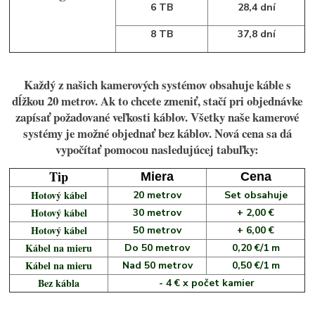
6 TB
28,4 dní
8 TB
37,8 dní
Každý z našich kamerových systémov obsahuje káble s
dĺžkou 20 metrov. Ak to chcete zmeniť, stačí pri objednávke
zapísať požadované veľkosti káblov. Všetky naše kamerové
systémy je možné objednať bez káblov. Nová cena sa dá
vypočítať pomocou nasledujúcej tabuľky:
Tip
Miera
Cena
Hotový kábel
20 metrov
Set obsahuje
Hotový kábel
30 metrov
+ 2,00 €
Hotový kábel
50 metrov
+ 6,00 €
Kábel na mieru
Do 50 metrov
0,20 €/1 m
Kábel na mieru
Nad 50 metrov
0,50 €/1 m
Bez kábla
- 4 € x počet kamier