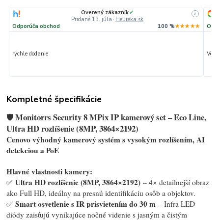
Overený zákazník
✓
i
Pridané 13. júla
·
Heureka.sk
Odporúča obchod
100 %
★★★★★
Odpo
rýchle dodanie
Veľmi
Kompletné špecifikácie
Monitorrs Security 8 MPix IP kamerový set – Eco Line,
🛡️
Ultra HD rozlíšenie (8MP, 3864×2192)
Cenovo výhodný kamerový systém s vysokým rozlíšením, AI
detekciou a PoE
Hlavné vlastnosti kamery:
Ultra HD rozlíšenie (8MP, 3864×2192)
✅
– 4× detailnejší obraz
ako Full HD, ideálny na presnú identifikáciu osôb a objektov.
Smart osvetlenie s IR prisvietením do 30 m
✅
– Infra LED
diódy zaisťujú vynikajúce nočné videnie s jasným a čistým