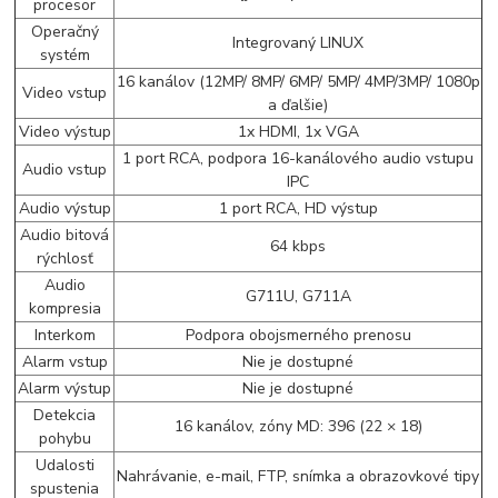
procesor
Operačný
Integrovaný LINUX
systém
16 kanálov (12MP/ 8MP/ 6MP/ 5MP/ 4MP/3MP/ 1080p
Video vstup
a ďalšie)
Video výstup
1x HDMI, 1x VGA
1 port RCA, podpora 16-kanálového audio vstupu
Audio vstup
IPC
Audio výstup
1 port RCA, HD výstup
Audio bitová
64 kbps
rýchlosť
Audio
G711U, G711A
kompresia
Interkom
Podpora obojsmerného prenosu
Alarm vstup
Nie je dostupné
Alarm výstup
Nie je dostupné
Detekcia
16 kanálov, zóny MD: 396 (22 × 18)
pohybu
Udalosti
Nahrávanie, e-mail, FTP, snímka a obrazovkové tipy
spustenia