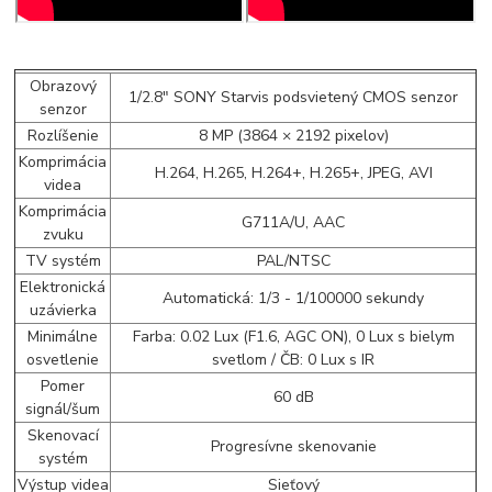
Obrazový
1/2.8" SONY Starvis podsvietený CMOS senzor
senzor
Rozlíšenie
8 MP (3864 × 2192 pixelov)
Komprimácia
H.264, H.265, H.264+, H.265+, JPEG, AVI
videa
Komprimácia
G711A/U, AAC
zvuku
TV systém
PAL/NTSC
Elektronická
Automatická: 1/3 - 1/100000 sekundy
uzávierka
Minimálne
Farba: 0.02 Lux (F1.6, AGC ON), 0 Lux s bielym
osvetlenie
svetlom / ČB: 0 Lux s IR
Pomer
60 dB
signál/šum
Skenovací
Progresívne skenovanie
systém
Výstup videa
Sieťový