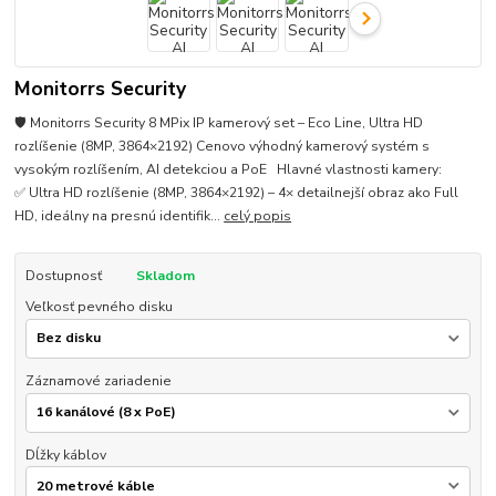
Monitorrs Security
🛡️ Monitorrs Security 8 MPix IP kamerový set – Eco Line, Ultra HD
rozlíšenie (8MP, 3864×2192) Cenovo výhodný kamerový systém s
vysokým rozlíšením, AI detekciou a PoE Hlavné vlastnosti kamery:
✅ Ultra HD rozlíšenie (8MP, 3864×2192) – 4× detailnejší obraz ako Full
HD, ideálny na presnú identifik...
celý popis
Dostupnosť
Skladom
Veľkosť pevného disku
Záznamové zariadenie
Dĺžky káblov