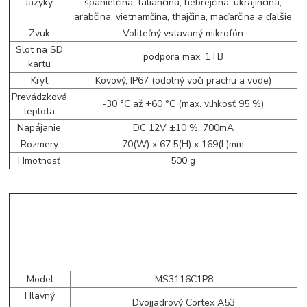
Jazyky
španielčina, taliančina, hebrejčina, ukrajinčina,
arabčina, vietnamčina, thajčina, maďarčina a ďalšie
Zvuk
Voliteľný vstavaný mikrofón
Slot na SD
podpora max. 1TB
kartu
Kryt
Kovový, IP67 (odolný voči prachu a vode)
Prevádzková
-30 °C až +60 °C (max. vlhkosť 95 %)
teplota
Napájanie
DC 12V ±10 %, 700mA
Rozmery
70(W) x 67.5(H) x 169(L)mm
Hmotnosť
500 g
Model
MS3116C1P8
Hlavný
Dvojjadrový Cortex A53