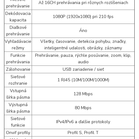
Až 16CH prehrávania pri rôznych rozlíšeniach
prehrávanie
Dekódovacia
1080P (1920x1080) pri 210 fps
kapacita
Diaľkové
Áno
prehrávanie
Vyhľadávacie
Všetky, časovanie, detekcia pohybu, značky,
režimy
inteligentné udalosti, obrázky, záznamy
Funkcie
Prehrávanie, pauza, rýchle posúvanie, zoom, klip,
prehrávania
audio
Zálohovanie
USB zariadenie / sieť
Sieťové
1 RJ45 (10M/100M/1000M)
rozhranie
Vstupná
128 Mbps
šírka pásma
Výstupná
80 Mbps
šírka pásma
Sieťové
IPv4/IPv6 a ďalšie protokoly
funkcie
Onvif profily
Profil S, Profil T