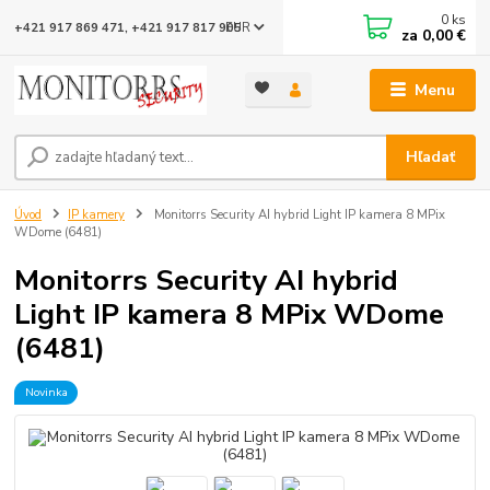
0
ks
EUR
+421 917 869 471, +421 917 817 905
za
0,00 €
Menu
Hľadať
Úvod
IP kamery
Monitorrs Security AI hybrid Light IP kamera 8 MPix
WDome (6481)
Monitorrs Security AI hybrid
Light IP kamera 8 MPix WDome
(6481)
Novinka