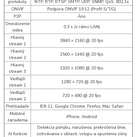
protokoly
NTP, RTP, RTSP, SMTP, UDP, SNMP, QoS, 802.1x
ONVIF
Podpora ONVIF 19.12 (Profil S/T/G)
P2P
Áno
Oneskorenie
0.3 s (v rámci LAN)
videa
Hlavný
3840 × 2160 @ 20 fps
stream 1
Hlavný
2560 × 1440 @ 20 fps
stream 2
Hlavný
1920 × 1080 @ 20 fps
stream 3
Vedľajší
1280 × 720 @ 20 fps
stream 1
Vedľajší
720 × 480 @ 20 fps
stream 2
Prehliadače
IE8-11, Google Chrome, Firefox, Mac Safari
Mobilné
iPhone, Android
zariadenia
Detekcia pohybu, narušenia, prekročenia línie,
AI funkcie
zotrvávania v oblasti, vstupu a opustenia zóny