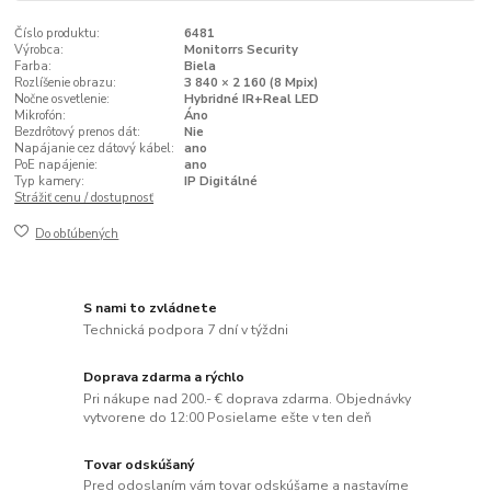
Číslo produktu:
6481
Výrobca:
Monitorrs Security
Farba:
Biela
Rozlíšenie obrazu:
3 840 × 2 160 (8 Mpix)
Nočne osvetlenie:
Hybridné IR+Real LED
Mikrofón:
Áno
Bezdrôtový prenos dát:
Nie
Napájanie cez dátový kábel:
ano
PoE napájenie:
ano
Typ kamery:
IP Digitálné
Strážiť cenu / dostupnosť
Do obľúbených
S nami to zvládnete
Technická podpora 7 dní v týždni
Doprava zdarma a rýchlo
Pri nákupe nad 200.- € doprava zdarma. Objednávky
vytvorene do 12:00 Posielame ešte v ten deň
Tovar odskúšaný
Pred odoslaním vám tovar odskúšame a nastavíme