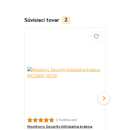
Súvisiaci tovar
2
Monitorrs S
1 hodnocení
krabica B310
Monitorrs Security Inštalačna krabica