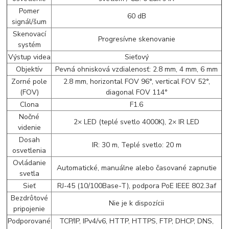
Pomer
60 dB
signál/šum
Skenovací
Progresívne skenovanie
systém
Výstup videa
Sieťový
Objektív
Pevná ohnisková vzdialenosť: 2.8 mm, 4 mm, 6 mm
Zorné pole
2.8 mm, horizontal FOV 96°, vertical FOV 52°,
(FOV)
diagonal FOV 114°
Clona
F1.6
Nočné
2× LED (teplé svetlo 4000K), 2× IR LED
videnie
Dosah
IR: 30 m, Teplé svetlo: 20 m
osvetlenia
Ovládanie
Automatické, manuálne alebo časované zapnutie
svetla
Sieť
RJ-45 (10/100Base-T), podpora PoE IEEE 802.3af
Bezdrôtové
Nie je k dispozícii
pripojenie
Podporované
TCP/IP, IPv4/v6, HTTP, HTTPS, FTP, DHCP, DNS,