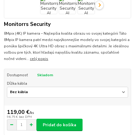
Monitorrs Security
8Mpix (4K) IP kamera – Najlepšia kvalita obrazu vo svojej kategórii Táto
8Mpix IP kamera patrí medzi najvýkonnejšie modely vo svojej kategórii a
ponúka špičkový 4K Ultra HD obraz s maximálnymi detailmi. Je ideálnou
voľbou pre tých, ktorí hľadajú najvyššiu kvalitu záznamu, spoľahlivé
nočné videni...
celý popis
Dostupnosť
Skladom
Dĺžka kábla
119,00 €
/
ks
96,75 €
bez DPH
Pridať do košíka