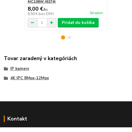
MC106W (6374)
8,00 €
12,00 €
/
ks
/
k
Skladom
6,50 €
bez DPH
9,76 €
bez D
Pridať do košíka
Tovar zaradený v kategóriách
IP kamery
4K IPC 8Mpx-12Mpx
Kontakt