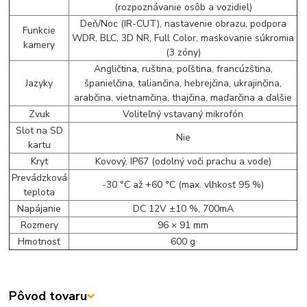
(rozpoznávanie osôb a vozidiel)
Deň/Noc (IR-CUT), nastavenie obrazu, podpora
Funkcie
WDR, BLC, 3D NR, Full Color, maskovanie súkromia
kamery
(3 zóny)
Angličtina, ruština, poľština, francúzština,
Jazyky
španielčina, taliančina, hebrejčina, ukrajinčina,
arabčina, vietnamčina, thajčina, maďarčina a ďalšie
Zvuk
Voliteľný vstavaný mikrofón
Slot na SD
Nie
kartu
Kryt
Kovový, IP67 (odolný voči prachu a vode)
Prevádzková
-30 °C až +60 °C (max. vlhkosť 95 %)
teplota
Napájanie
DC 12V ±10 %, 700mA
Rozmery
96 × 91 mm
Hmotnosť
600 g
Pôvod tovaru