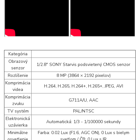
Kategória
Obrazový
1/2.8" SONY Starvis podsvietený CMOS senzor
senzor
Rozlíšenie
8 MP (3864 × 2192 pixelov)
Komprimácia
H.264, H.265, H.264+, H.265+, JPEG, AVI
videa
Komprimácia
G711A/U, AAC
zvuku
TV systém
PAL/NTSC
Elektronická
Automatická: 1/3 - 1/100000 sekundy
uzávierka
Minimálne
Farba: 0.02 Lux (F1.6, AGC ON), 0 Lux s bielym
osvetlenie
svetlom / ČB: 0 Lux s IR