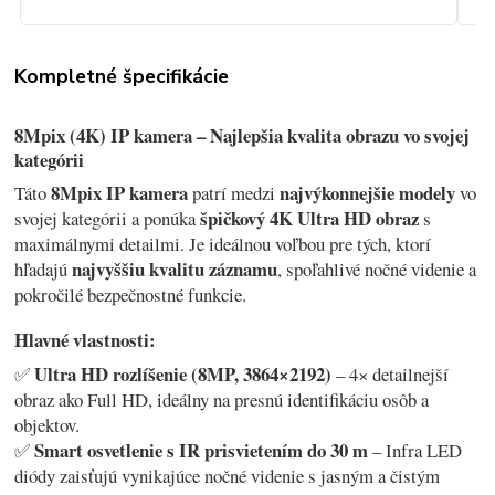
Kompletné špecifikácie
8Mpix (4K) IP kamera – Najlepšia kvalita obrazu vo svojej
kategórii
8Mpix IP kamera
najvýkonnejšie modely
Táto
patrí medzi
vo
špičkový 4K Ultra HD obraz
svojej kategórii a ponúka
s
maximálnymi detailmi. Je ideálnou voľbou pre tých, ktorí
najvyššiu kvalitu záznamu
hľadajú
, spoľahlivé nočné videnie a
pokročilé bezpečnostné funkcie.
Hlavné vlastnosti:
Ultra HD rozlíšenie (8MP, 3864×2192)
✅
– 4× detailnejší
obraz ako Full HD, ideálny na presnú identifikáciu osôb a
objektov.
Smart osvetlenie s IR prisvietením do 30 m
✅
– Infra LED
diódy zaisťujú vynikajúce nočné videnie s jasným a čistým