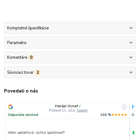
Kompletné špecifikácie
Parametre
Komentáre
0
Súvisiaci tovar
2
Povedali o nás
Halápi József
✓
i
i
Pridané 11. júla
·
Google
★★
Odporúča obchod
100 %
★★★★★
Odpo
Veľmi spoľahlivá, rýchla spoločnosť!!
Ma
+