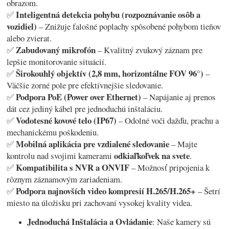
obrazom.
Inteligentná detekcia pohybu (rozpoznávanie osôb a
✅
vozidiel)
– Znižuje falošné poplachy spôsobené pohybom tieňov
alebo zvierat.
Zabudovaný mikrofón
✅
– Kvalitný zvukový záznam pre
lepšie monitorovanie situácií.
Širokouhlý objektív (2,8 mm, horizontálne FOV 96°)
✅
–
Väčšie zorné pole pre efektívnejšie sledovanie.
Podpora PoE (Power over Ethernet)
✅
– Napájanie aj prenos
dát cez jediný kábel pre jednoduchú inštaláciu.
Vodotesné kovové telo (IP67)
✅
– Odolné voči dažďu, prachu a
mechanickému poškodeniu.
Mobilná aplikácia pre vzdialené sledovanie
✅
– Majte
odkiaľkoľvek na svete
kontrolu nad svojimi kamerami
.
Kompatibilita s NVR a ONVIF
✅
– Možnosť pripojenia k
rôznym záznamovým zariadeniam.
Podpora najnovších video kompresií H.265/H.265+
✅
– Šetrí
miesto na úložisku pri zachovaní vysokej kvality videa.
Jednoduchá Inštalácia a Ovládanie
: Naše kamery sú