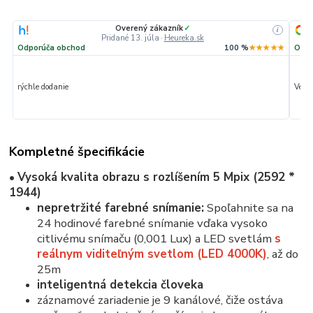
Overený zákazník
✓
i
Pridané 13. júla
·
Heureka.sk
Odporúča obchod
100 %
★★★★★
Odpo
rýchle dodanie
Veľmi
Kompletné špecifikácie
•
Vysoká kvalita obrazu s rozlíšením 5 Mpix (2592 *
1944)
nepretržité farebné snímanie:
Spoľahnite sa na
24 hodinové farebné snímanie vďaka vysoko
citlivému snímaču (0,001 Lux) a LED svetlám
s
reálnym viditeľným svetlom (LED 4000K)
, až do
25m
inteligentná detekcia človeka
záznamové zariadenie je 9 kanálové, čiže ostáva