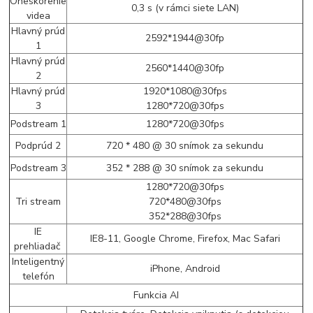
Oneskorenie
0,3 s (v rámci siete LAN)
videa
Hlavný prúd
2592*1944@30fp
1
Hlavný prúd
2560*1440@30fp
2
Hlavný prúd
1920*1080@30fps
3
1280*720@30fps
Podstream 1
1280*720@30fps
Podprúd 2
720 * 480 @ 30 snímok za sekundu
Podstream 3
352 * 288 @ 30 snímok za sekundu
1280*720@30fps
Tri stream
720*480@30fps
352*288@30fps
IE
IE8-11, Google Chrome, Firefox, Mac Safari
prehliadač
Inteligentný
iPhone, Android
telefón
Funkcia AI