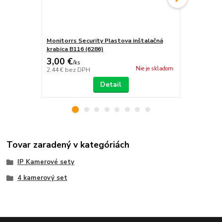
Monitorrs Security Plastova inštalačná
Monitorrs S
krabica B116 (6286)
krabica B310
3,00 €
12,00 €
/
ks
/
k
Nie je skladom
2,44 €
bez DPH
9,76 €
bez D
Detail
Tovar zaradený v kategóriách
IP Kamerové sety
4 kamerový set