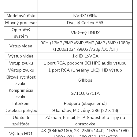
Modelové číslo
NVR3109P4
Hlavný procesor
Dvojitý Cortex A53
Operačný
Vložený LINUX
systém
9CH (12MP /8MP /6MP /5MP /4MP /3MP /1080p
Vstup videa
/1280x1024 /960p /720p /D1 /CIF)
Výstup videa
1xHD, 1xVGA
Vstup zvuku
1 port RCA, podpora 9CH IPC audio vstupu
Výstup zvuku
1 port RCA (Lineárny, 1kΩ), HD výstup
Bitová rýchlosť
64kbps
zvuku
Komprimácia
G711U, G711A
zvuku
Interkom
Podpora (obojsmerná)
Detekcia pohybu
9 kanálov, MD zóny: 396 (22 × 18)
Udalosti
Záznam, E-mail, FTP, Snapshot a Tipy na
spúšťača
obrazovke
4K (3840x2160), 2K (2560x1440), 1920x1080,
Výstup HD1