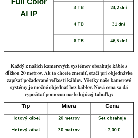
Full Color
3 TB
23,2 dní
AI IP
4 TB
31 dní
6 TB
46,5 dní
Každý z našich kamerových systémov obsahuje káble s
dĺžkou 20 metrov. Ak to chcete zmeniť, stačí pri objednávke
zapísať požadované veľkosti káblov. Všetky naše kamerové
systémy je možné objednať bez káblov. Nová cena sa dá
vypočítať pomocou nasledujúcej tabuľky:
Tip
Miera
Cena
Hotový kábel
20 metrov
Set obsahuje
Hotový kábel
30 metrov
+ 2,00 €