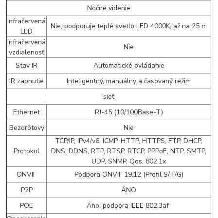
Nočné videnie
Infračervená
Nie, podporuje teplé svetlo LED 4000K, až na 25 m
LED
Infračervená
Nie
vzdialenosť
Stav IR
Automatické ovládanie
IR zapnutie
Inteligentný, manuálny a časovaný režim
sieť
Ethernet
RJ-45 (10/100Base-T)
Bezdrôtový
Nie
TCP/IP, IPv4/v6, ICMP, HTTP, HTTPS, FTP, DHCP,
Protokol
DNS, DDNS, RTP, RTSP, RTCP, PPPoE, NTP, SMTP,
UDP, SNMP, Qos, 802.1x
ONVIF
Podpora ONVIF 19.12 (Profil S/T/G)
P2P
ÁNO
POE
Áno, podpora IEEE 802.3af