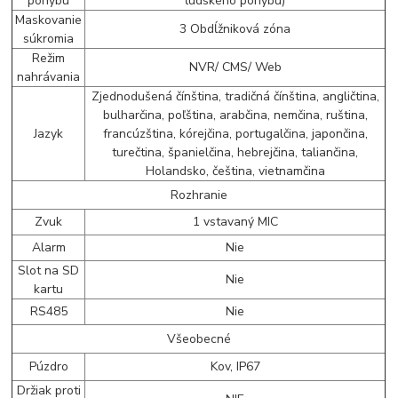
pohybu
ľudského pohybu)
Maskovanie
3 Obdĺžniková zóna
súkromia
Režim
NVR/ CMS/ Web
nahrávania
Zjednodušená čínština, tradičná čínština, angličtina,
bulharčina, poľština, arabčina, nemčina, ruština,
Jazyk
francúzština, kórejčina, portugalčina, japončina,
turečtina, španielčina, hebrejčina, taliančina,
Holandsko, čeština, vietnamčina
Rozhranie
Zvuk
1 vstavaný MIC
Alarm
Nie
Slot na SD
Nie
kartu
RS485
Nie
Všeobecné
Púzdro
Kov, IP67
Držiak proti