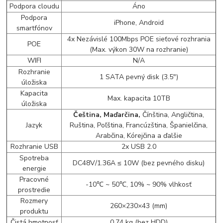
Podpora cloudu
Áno
Podpora
iPhone, Android
smartfónov
4x Nezávislé 100Mbps POE sieťové rozhrania
POE
(Max. výkon 30W na rozhranie)
WIFI
N/A
Rozhranie
1 SATA pevný disk (3.5")
úložiska
Kapacita
Max. kapacita 10TB
úložiska
Čeština, Maďarčina,
Čínština, Angličtina,
Jazyk
Ruština, Poľština, Francúzština, Španielčina,
Arabčina, Kórejčina a ďalšie
Rozhranie USB
2x USB 2.0
Spotreba
DC48V/1.36A ≤ 10W (bez pevného disku)
energie
Pracovné
-10℃ ~ 50℃, 10% ~ 90% vlhkosť
prostredie
Rozmery
260×230×43 (mm)
produktu
Čistá hmotnosť
0.74 kg (bez HDD)