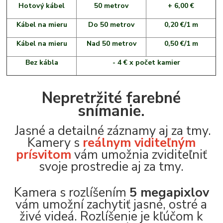
Hotový kábel
50 metrov
+ 6,00 €
Kábel na mieru
Do 50 metrov
0,20 €/1 m
Kábel na mieru
Nad 50 metrov
0,50 €/1 m
Bez kábla
- 4 € x počet kamier
Nepretržité farebné
snímanie.
Jasné a detailné záznamy aj za tmy.
Kamery s
reálnym viditeľným
prísvitom
vám umožnia zviditeľniť
svoje prostredie aj za tmy.
Kamera s rozlíšením
5 megapixlov
vám umožní zachytiť jasné, ostré a
živé videá. Rozlíšenie je kľúčom k