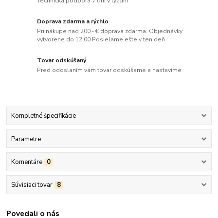
Technická podpora 7 dní v týždni
Doprava zdarma a rýchlo
Pri nákupe nad 200.- € doprava zdarma. Objednávky
vytvorene do 12:00 Posielame ešte v ten deň
Tovar odskúšaný
Pred odoslaním vám tovar odskúšame a nastavíme
Kompletné špecifikácie
Parametre
Komentáre
0
Súvisiaci tovar
8
Povedali o nás