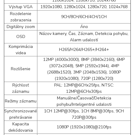
1280x1024, 1280x720, 1024x768
Výstup VGA
1920x1080, 1280x1024, 1280x720, 1024x768
Rozdelenie
9CH/8CH/6CH/4CH/1CH
zobrazenia
Digitálny zoom
Áno
Názov kamery, Čas, Záznam, Detekcia pohybu,
OSD
Alarm udalostí
Komprimácia
H265/H264/H265+/H264+
videa
12MP (4000x3000), 8MP (3840x2160), 6MP
(3072x2048), 5MP (2592x1944), 4MP
Rozlíšenie
(2688x1520), 3MP (2048x1536), 1080P
(1920x1080), 720P (1280x720)
Rýchlosť
PAL: 12MP@6CHx25fps, NTSC:
záznamu
12MP@6CHx30fps
Manuálne/Časovač/Detekcia
Režimy záznamu
pohybu/Inteligentné udalosti
Synchronizované
1CH 12MP@30fps, 1CH 8MP@30fps, 9CH
prehrávanie
720P@30fps
Kapacita
1080P (1920x1080)@210fps
dekódovania