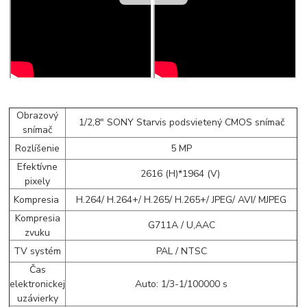
Obrazový
1/2,8" SONY Starvis podsvietený CMOS snímač
snímač
Rozlíšenie
5 MP
Efektívne
2616 (H)*1964 (V)
pixely
Kompresia
H.264/ H.264+/ H.265/ H.265+/ JPEG/ AVI/ MJPEG
Kompresia
G711A / U,AAC
zvuku
TV systém
PAL / NTSC
Čas
elektronickej
Auto: 1/3-1/100000 s
uzávierky