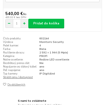
540,00 €
/
ks
439,02 €
bez DPH
Pridať do košíka
Číslo produktu:
6021k4
Výrobca:
Monitorrs Security
Počet kamier:
4
Farba:
Biela
Rozlíšenie obrazu:
2 592 × 1 944 (5 Mpix)
Kategória:
PROFI
Nočne osvetlenie:
Reálne LED osvetlenie
Bezdrôtový prenos dát:
Nie
Napájanie cez dátový kábel:
ano
PoE napájenie:
ano
Typ kamery:
IP Digitálné
Strážiť cenu / dostupnosť
Do obľúbených
S nami to zvládnete