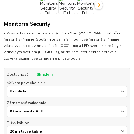
Monitorrs Security
• Vysoká kvalita obrazu s rozlíšením 5 Mpix (2592 * 1944) nepretržité
farebné snímanie: Spoľahnite sa na 24 hodinové farebné snímanie
vďaka vysoko citlivému snímaču (0,001 Lux) a LED svetlám s reálnym
viditeľným svetlom (LED 4000K), až do 25m inteligentná detekcia
človeka záznamové zariadenie j...
celý popis
Dostupnosť
Skladom
Veľkosť pevného disku
Záznamové zariadenie
Dĺžky káblov