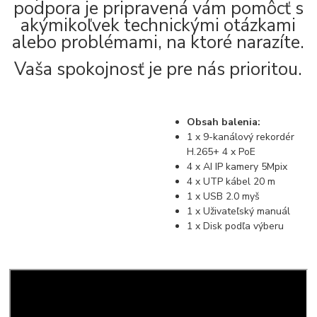
podpora je pripravená vám pomôcť s
akýmikoľvek technickými otázkami
alebo problémami, na ktoré narazíte.
Vaša spokojnosť je pre nás prioritou.
Obsah balenia:
1 x 9-kanálový rekordér
H.265+ 4 x PoE
4 x AI IP kamery 5Mpix
4 x UTP kábel 20 m
1 x USB 2.0 myš
1 x Uživateľský manuál
1 x Disk podľa výberu