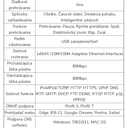
Diaľkové
Áno
prehrávanie
Spôsoby
Všetko, Časové video, Detekcia pohybu,
vyhľadávania
Inteligentné udalosti
Funkcie
Prehrávanie, Pauza, Rýchle pretáčanie, Späť,
prehrávania
Elektronický zoom, Klip, Zvuk
Režim
USB zariadenie/Sieť
zálohovania
Sieťové
1xRJ45 (10M/100M Adaptive Ethernet Interface)
rozhranie
Prichádzajúca
80Mbps
šírka pásma
Odchádzajúca
80Mbps
šírka pásma
IPv4/IPv6/TCP/IP, HTTP, HTTPS, UPnP, DNS,
Sieťové funkcie
NTP, SMTP, DHCP, FTP, DDNS, RTSP, RTCP, p2p,
PPPOE
ONVIF podpora
Profil S, Profil T
Prehliadač webu
Edge, IE8-11, Google Chrome, Firefox, Safari
Podpora CMS
Windows 7/8/10/11, MAC OS
softvéru