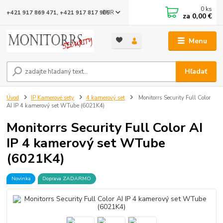
0
ks
EUR
+421 917 869 471, +421 917 817 905
za
0,00 €
Menu
Hľadať
Úvod
IP Kamerové sety
4 kamerový set
Monitorrs Security Full Color
AI IP 4 kamerový set WTube (6021K4)
Monitorrs Security Full Color AI
IP 4 kamerový set WTube
(6021K4)
Novinka
Doprava ZADARMO