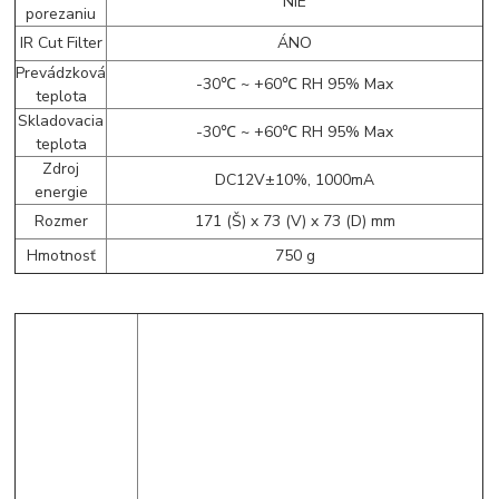
NIE
porezaniu
IR Cut Filter
ÁNO
Prevádzková
-30℃ ~ +60℃ RH 95% Max
teplota
Skladovacia
-30℃ ~ +60℃ RH 95% Max
teplota
Zdroj
DC12V±10%, 1000mA
energie
Rozmer
171 (Š) x 73 (V) x 73 (D) mm
Hmotnosť
750 g