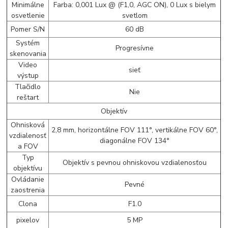
Minimálne
Farba: 0,001 Lux @ (F1,0, AGC ON), 0 Lux s bielym
osvetlenie
svetlom
Pomer S/N
60 dB
Systém
Progresívne
skenovania
Video
sieť
výstup
Tlačidlo
Nie
reštart
Objektív
Ohnisková
2,8 mm, horizontálne FOV 111°, vertikálne FOV 60°,
vzdialenosť
diagonálne FOV 134°
a FOV
Typ
Objektív s pevnou ohniskovou vzdialenosťou
objektívu
Ovládanie
Pevné
zaostrenia
Clona
F1.0
pixelov
5 MP