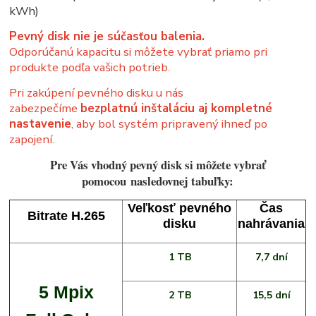
kWh)
Pevný disk nie je súčasťou balenia.
Odporúčanú kapacitu si môžete vybrať priamo pri
produkte podľa vašich potrieb.
Pri zakúpení pevného disku u nás
zabezpečíme
bezplatnú inštaláciu aj kompletné
nastavenie
, aby bol systém pripravený ihneď po
zapojení.
Pre Vás vhodný pevný disk si môžete vybrať
pomocou
nasledovnej tabuľky:
Veľkosť pevného
Čas
Bitrate H.265
disku
nahrávania
1 TB
7,7 dní
5 Mpix
2 TB
15,5 dní