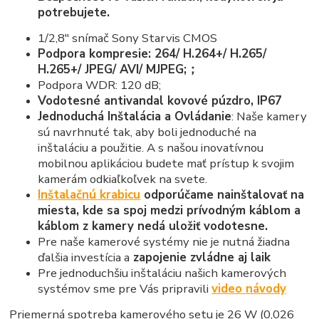
potrebujete.
1/2,8" snímač Sony Starvis CMOS
Podpora kompresie: 264/ H.264+/ H.265/
H.265+/ JPEG/ AVI/ MJPEG;；
Podpora WDR: 120 dB;
Vodotesné antivandal kovové púzdro, IP67
Jednoduchá Inštalácia a Ovládanie
: Naše kamery
sú navrhnuté tak, aby boli jednoduché na
inštaláciu a použitie. A s našou inovatívnou
mobilnou aplikáciou budete mať prístup k svojim
kamerám odkiaľkoľvek na svete.
Inštalačnú krabicu
odporúčame nainštalovať na
miesta, kde sa spoj medzi prívodným káblom a
káblom z kamery nedá uložiť vodotesne.
Pre naše kamerové systémy nie je nutná žiadna
ďalšia investícia a
zapojenie zvládne aj laik
Pre jednoduchšiu inštaláciu našich kamerových
systémov sme pre Vás pripravili
video návody
Priemerná spotreba kamerového setu je 26 W (0,026