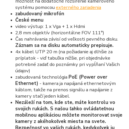
možnosť na dodatočné rozšírenie kamerového
systému pomocou
externého zariadenia
zabudovaný mikrofón
České menu
video výstup: 1 x Vga + 1 x Hdmi
2,8 mm objektív (horizontálne FOV 111°)
Čas nahrávania závisí od veľkosti pevného disku.
Záznam sa na disku automaticky prepisuje.
4x kábel UTP 20 m (na požiadanie aj dlhšie za
príplatok - viď tabuľka nižšie, pri objednávke
potrebné zadať do poznámky pri vypĺňaní Vašich
údajov)
zabudovaná technológia
PoE (Power over
Ethernet)
- kamera ja napájaná ethernetovým
káblom, takže na prenos signálu a napájanie z
kamery stačí jeden kábel.
Nezáleží na tom, kde ste, máte kontrolu vo
svojich rukách. S našou ľahko ovládateľnou
mobilnou aplikáciou môžete monitorovať svoje
kamery z akéhokoľvek miesta na svete.
Bezpečnosť vo vašich rukách, kedykoľvek ju