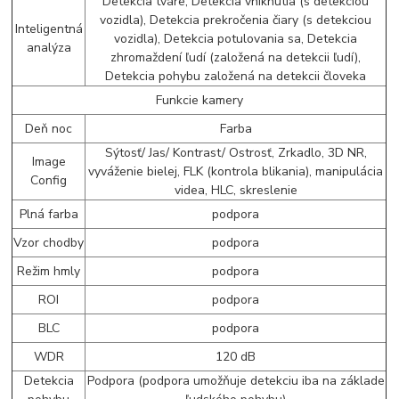
Detekcia tváre, Detekcia vniknutia (s detekciou
vozidla), Detekcia prekročenia čiary (s detekciou
Inteligentná
vozidla), Detekcia potulovania sa, Detekcia
analýza
zhromaždení ľudí (založená na detekcii ľudí),
Detekcia pohybu založená na detekcii človeka
Funkcie kamery
Deň noc
Farba
Sýtosť/ Jas/ Kontrast/ Ostrosť, Zrkadlo, 3D NR,
Image
vyváženie bielej, FLK (kontrola blikania), manipulácia
Config
videa, HLC, skreslenie
Plná farba
podpora
Vzor chodby
podpora
Režim hmly
podpora
ROI
podpora
BLC
podpora
WDR
120 dB
Detekcia
Podpora (podpora umožňuje detekciu iba na základe