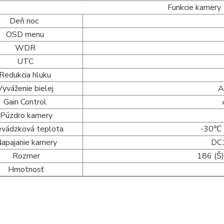
Funkcie kamery
Deň noc
OSD menu
WDR
UTC
Redukcia hluku
Vyváženie bielej
A
Gain Control
Púzdro kamery
evádzková teplota
-30℃
apajanie kamery
DC
Rozmer
186 (Š
Hmotnosť