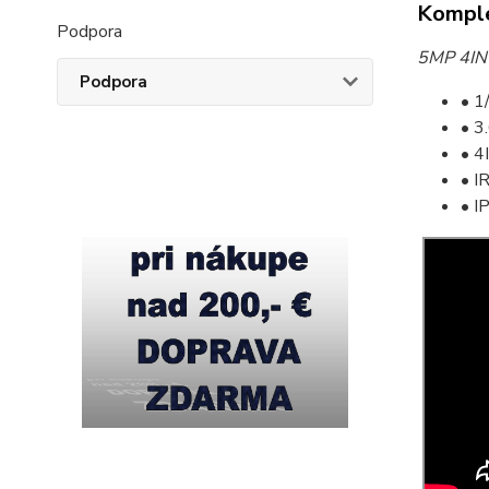
Komple
Podpora
5MP 4IN
Podpora
• 1
• 3
• 
• I
• I