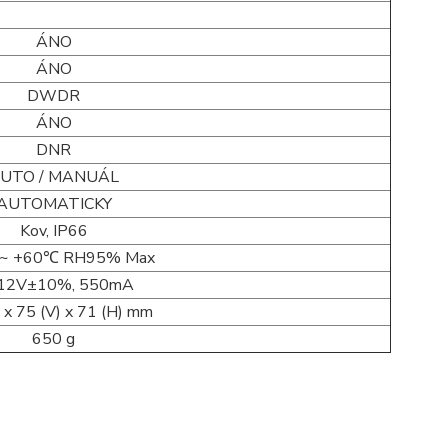
ÁNO
ÁNO
DWDR
ÁNO
DNR
UTO / MANUÁL
AUTOMATICKY
Kov, IP66
 ~ +60℃ RH95% Max
12V±10%, 550mA
) x 75 (V) x 71 (H) mm
650 g