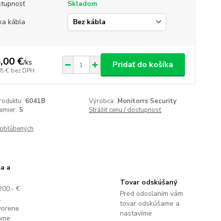
tupnosť
Skladom
ka kábla
,00 €
/
ks
Pridať do košíka
85 €
bez DPH
roduktu:
6041B
Výrobca:
Monitorrs Security
amier:
5
Strážiť cenu / dostupnosť
obľúbených
a a
Tovar odskúšaný
200.- €
Pred odoslaním vám
.
tovar odskúšame a
vorene
nastavíme
lame