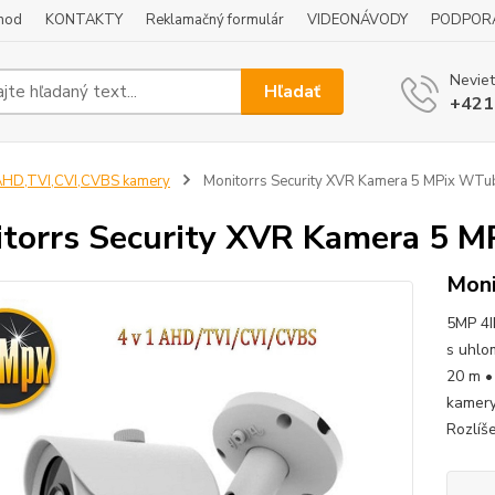
hod
KONTAKTY
Reklamačný formulár
VIDEONÁVODY
PODPOR
Neviet
Hľadať
+421
HD,TVI,CVI,CVBS kamery
Monitorrs Security XVR Kamera 5 MPix WTu
torrs Security XVR Kamera 5 
Moni
5MP 4I
s uhlo
20 m •
kamery
Rozlíš