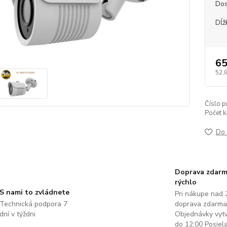
Dos
Dĺž
65
52,
Číslo p
Počet k
Do 
Doprava zdarm
rýchlo
S nami to zvládnete
Pri nákupe nad 
Technická podpora 7
doprava zdarma
dní v týždni
Objednávky vyt
do 12:00 Posie