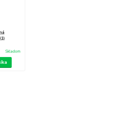
sná
31)
Skladom
šíka