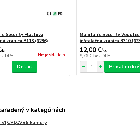
rs Security Plastova
Monitorrs Security Vodote
čná krabica B116 (6286)
inštalačna krabica B310 (62
€
12,00 €
/
ks
/
ks
Nie je skladom
ez DPH
9,76 €
bez DPH
Detail
Pridať do ko
zaradený v kategóriách
TVI,CVI,CVBS kamery