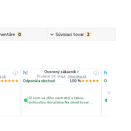
mentáre
0
Súvisiaci tovar
2
Overený zákazník
✓
Ove
i
i
a.sk
Pridané 19. mája
·
Heureka.sk
Pridané
%
★★★★★
Odporúča obchod
100 %
★★★★★
Odporúča obc
»
Už som sa dlho nestretol s takou
Rýchle doda
+
+
rýchlosťou doručenia.Na obed tovar
objednaný...na druhý deň
doručený...super.