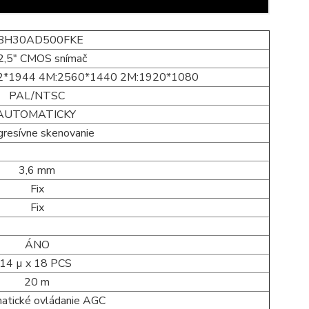
BH30AD500FKE
2,5" CMOS snímač
2*1944 4M:2560*1440 2M:1920*1080
PAL/NTSC
AUTOMATICKY
gresívne skenovanie
3,6 mm
Fix
Fix
ÁNO
14 µ x 18 PCS
20 m
atické ovládanie AGC