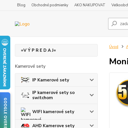
Blog
Obchodné podmienky
AKO NAKUPOVAT
Veľkoobc
Úvod
A
=V Ý P R E D A J=
Moni
Kamerové sety
IP Kamerové sety
IP kamerové sety so
switchom
GOOGLE OVERENIE
WIFI kamerové sety
AHD Kamerove sety