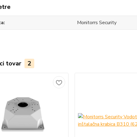
etre
ca
Monitorrs Security
ci tovar
2