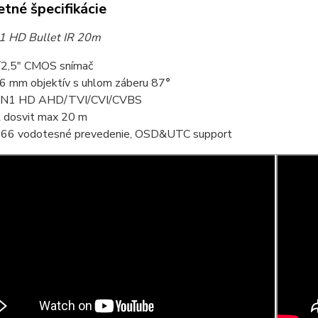
tné špecifikácie
1 HD Bullet IR 20m
/2,5" CMOS snímač
.6 mm objektív s uhlom záberu 87
°
4IN1 HD AHD/TVI/CVI/CVBS
R dosvit max 20 m
P66 vodotesné prevedenie, OSD&UTC support