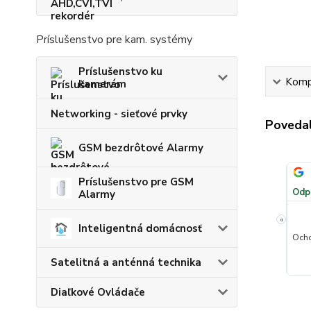
Príslušenstvo pre kam. systémy
Príslušenstvo ku
Kompl
kamerám
Networking - sieťové prvky
Povedal
GSM bezdrôtové Alarmy
József
✓
Overený zákazník
✓
i
i
júla
·
Google
Pridané 11. júla
·
Heureka.sk
Príslušenstvo pre GSM
100 %
★★★★★
Odporúča obchod
100 %
★★★★★
Odp
Alarmy
«
Inteligentná domácnosť
la spoločnosť!!
Maximálna ochota a rýchla pomoc
Ocho
+
Satelitná a anténná technika
Diaľkové Ovládače