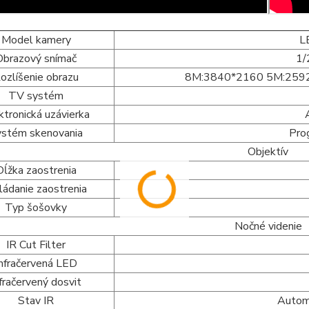
Model kamery
L
Obrazový snímač
1/
ozlíšenie obrazu
8M:3840*2160 5M:259
TV systém
ktronická uzávierka
ystém skenovania
Pro
Objektív
Dĺžka zaostrenia
ládanie zaostrenia
Typ šošovky
Nočné videnie
IR Cut Filter
Infračervená LED
nfračervený dosvit
Stav IR
Autom