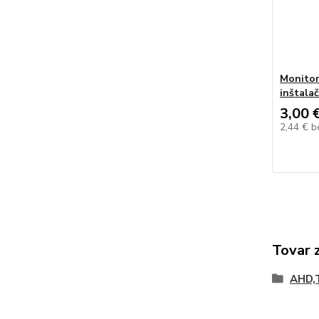
Monitor
inštala
3,00 
2,44 €
b
Tovar 
AHD,