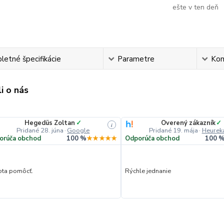
ešte v ten deň
etné špecifikácie
Parametre
Ko
i o nás
Hegedüs Zoltan
✓
Overený zákazník
✓
i
Pridané 28. júna
·
Google
Pridané 19. mája
·
Heurek
orúča obchod
100 %
★★★★★
Odporúča obchod
100 
ta pomôcť.
Rýchle jednanie