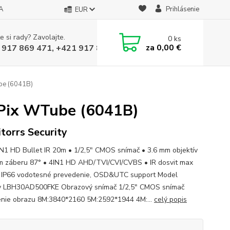
A
Prihlásenie
EUR
e si rady? Zavolajte.
0
ks
za
0,00 €
 917 869 471, +421 917 817 905
be (6041B)
MPix WTube (6041B)
torrs Security
N1 HD Bullet IR 20m • 1/2,5" CMOS snímač • 3.6 mm objektív
m záberu 87° • 4IN1 HD AHD/TVI/CVI/CVBS • IR dosvit max
 IP66 vodotesné prevedenie, OSD&UTC support Model
 LBH30AD500FKE Obrazový snímač 1/2,5" CMOS snímač
enie obrazu 8M:3840*2160 5M:2592*1944 4M:...
celý popis