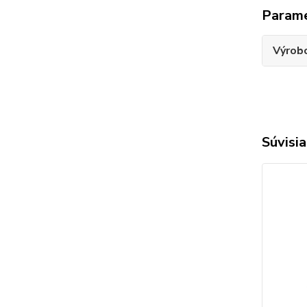
Param
Výrob
Súvisia