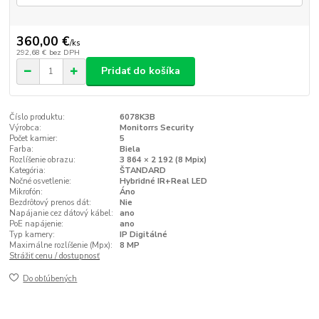
360,00 €
/
ks
292,68 €
bez DPH
Pridať do košíka
Číslo produktu:
6078K3B
Výrobca:
Monitorrs Security
Počet kamier:
5
Farba:
Biela
Rozlíšenie obrazu:
3 864 × 2 192 (8 Mpix)
Kategória:
ŠTANDARD
Nočné osvetlenie:
Hybridné IR+Real LED
Mikrofón:
Áno
Bezdrôtový prenos dát:
Nie
Napájanie cez dátový kábel:
ano
PoE napájenie:
ano
Typ kamery:
IP Digitálné
Maximálne rozlíšenie (Mpx):
8 MP
Strážiť cenu / dostupnosť
Do obľúbených