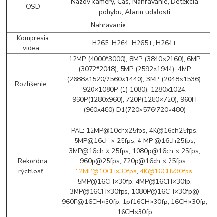
Názov kamery, Čas, Nahrávanie, Detekcia
OSD
pohybu, Alarm udalosti
Nahrávanie
Kompresia
H265, H264, H265+, H264+
videa
12MP (4000*3000), 8MP (3840×2160), 6MP
(3072*2048), 5MP (2592×1944), 4MP
(2688×1520/2560×1440), 3MP (2048×1536),
Rozlíšenie
920×1080P (1) 1080), 1280x1024,
960P(1280x960), 720P(1280×720), 960H
(960x480) D1(720×576/720×480)
PAL: 12MP@10chx25fps, 4K@16ch25fps,
5MP@16ch × 25fps, 4 MP @16ch25fps,
3MP@16ch × 25fps, 1080p@16ch × 25fps,
Rekordná
960p@25fps, 720p@16ch × 25fps :
rýchlosť
12MP@10CHx30fps
,
4K@16CHx30fps
,
5MP@16CH×30fp, 4MP@16CH×30fp,
3MP@16CH×30fps, 1080P@16CH×30fp@
960P@16CH×30fp, 1pf16CH×30fp, 16CH×30fp,
16CH×30fp