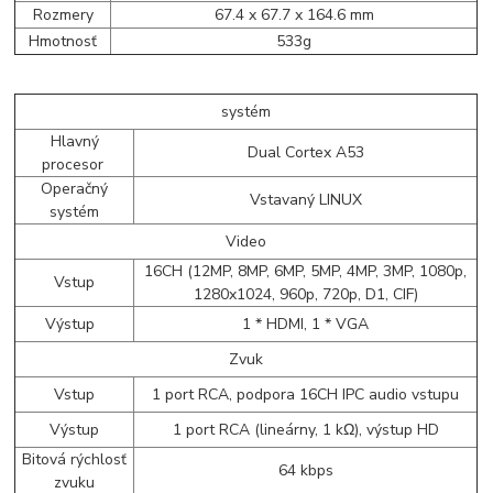
Rozmery
67.4 x 67.7 x 164.6 mm
Hmotnosť
533g
systém
Hlavný
Dual Cortex A53
procesor
Operačný
Vstavaný LINUX
systém
Video
16CH (12MP, 8MP, 6MP, 5MP, 4MP, 3MP, 1080p,
Vstup
1280x1024, 960p, 720p, D1, CIF)
Výstup
1 * HDMI, 1 * VGA
Zvuk
Vstup
1 port RCA, podpora 16CH IPC audio vstupu
Výstup
1 port RCA (lineárny, 1 kΩ), výstup HD
Bitová rýchlosť
64 kbps
zvuku