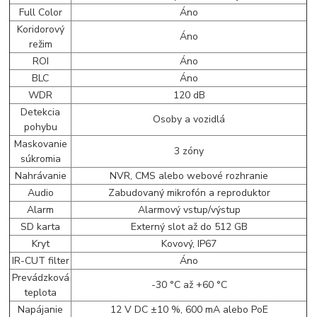
Full Color
Áno
Koridorový
Áno
režim
ROI
Áno
BLC
Áno
WDR
120 dB
Detekcia
Osoby a vozidlá
pohybu
Maskovanie
3 zóny
súkromia
Nahrávanie
NVR, CMS alebo webové rozhranie
Audio
Zabudovaný mikrofón a reproduktor
Alarm
Alarmový vstup/výstup
SD karta
Externý slot až do 512 GB
Kryt
Kovový, IP67
IR-CUT filter
Áno
Prevádzková
-30 °C až +60 °C
teplota
Napájanie
12 V DC ±10 %, 600 mA alebo PoE