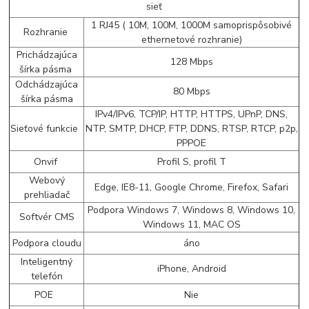
sieť
1 RJ45 ( 10M, 100M, 1000M samoprispôsobivé
Rozhranie
ethernetové rozhranie)
Prichádzajúca
128 Mbps
šírka pásma
Odchádzajúca
80 Mbps
šírka pásma
IPv4/IPv6, TCP/IP, HTTP, HTTPS, UPnP, DNS,
Sieťové funkcie
NTP, SMTP, DHCP, FTP, DDNS, RTSP, RTCP, p2p,
PPPOE
Onvif
Profil S, profil T
Webový
Edge, IE8-11, Google Chrome, Firefox, Safari
prehliadač
Podpora Windows 7, Windows 8, Windows 10,
Softvér CMS
Windows 11, MAC OS
Podpora cloudu
áno
Inteligentný
iPhone, Android
telefón
POE
Nie