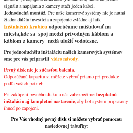
signálu a napájania z kamery stačí jeden kábel.
Jednoduchá montáž.
Pre naše kamerové systémy nie je nutná
žiadna ďalšia investícia a zapojenie zvládne aj laik
Inštalačnú krabicu
odporúčame naištalovať na
miesta,kde sa spoj medzi prívodným káblom a
káblom z kamery nedá uložiť vodotesne.
Pre jednoduchšiu inštaláciu našich kamerových systémov
sme pre vás pripravili
video návody.
Pevný disk nie je súčasťou balenia.
Odporúčanú kapacitu si môžete vybrať priamo pri produkte
podľa vašich potrieb.
bezplatnú
Pri zakúpení pevného disku u nás zabezpečíme
inštaláciu aj kompletné nastavenie
, aby bol systém pripravený
ihneď po zapojení.
Pre Vás vhodný pevný disk si môžete vybrať pomocou
nasledovnej tabuľky: