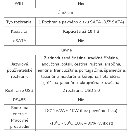
WIFI
Nie
Úložisko
Typ rozhrania
1 Rozhranie pevného disku SATA (3,5" SATA)
Kapacita
Kapacita až 10 TB
eSATA
Nie
Hlavné
Zjednodušená čínština, tradičná čínština,
Jazykové
angličtina, polski, čeština, ruština, arabčina,
používateľské
nemčina, francúzština, portugalčina, španielčina,
rozhranie
taliančina, maďarčina, kórejčina, holandčina,
gréčtina, japončina, ukrajinčina, kazaština
Rozhranie USB
2 rozhrania USB 2.0
RS485
Nie
Spotreba
DC12V/2A ≤ 10W (bez pevného disku)
energie
Pracovné
-10℃～50℃, 10%～90% (vlhkosť)
prostredie