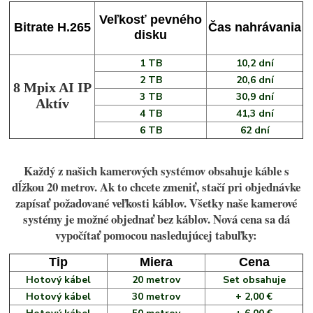
Veľkosť pevného
Bitrate H.265
Čas nahrávania
disku
1 TB
10,2 dní
2 TB
20,6 dní
8 Mpix AI IP
3 TB
30,9 dní
Aktív
4 TB
41,3 dní
6 TB
62 dní
Každý z našich kamerových systémov obsahuje káble s
dĺžkou 20 metrov. Ak to chcete zmeniť, stačí pri objednávke
zapísať požadované veľkosti káblov. Všetky naše kamerové
systémy je možné objednať bez káblov. Nová cena sa dá
vypočítať pomocou nasledujúcej tabuľky:
Tip
Miera
Cena
Hotový kábel
20 metrov
Set obsahuje
Hotový kábel
30 metrov
+ 2,00 €