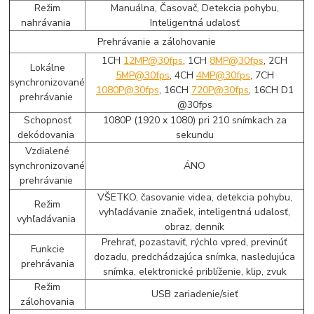
Režim
Manuálna, Časovač, Detekcia pohybu,
nahrávania
Inteligentná udalosť
Prehrávanie a zálohovanie
1CH
12MP@30fps
, 1CH
8MP@30fps
, 2CH
Lokálne
5MP@30fps
, 4CH
4MP@30fps
, 7CH
synchronizované
1080P@30fps
, 16CH
720P@30fps
, 16CH D1
prehrávanie
@30fps
Schopnosť
1080P (1920 x 1080) pri 210 snímkach za
dekódovania
sekundu
Vzdialené
synchronizované
ÁNO
prehrávanie
VŠETKO, časovanie videa, detekcia pohybu,
Režim
vyhľadávanie značiek, inteligentná udalosť,
vyhľadávania
obraz, denník
Prehrať, pozastaviť, rýchlo vpred, previnúť
Funkcie
dozadu, predchádzajúca snímka, nasledujúca
prehrávania
snímka, elektronické priblíženie, klip, zvuk
Režim
USB zariadenie/sieť
zálohovania