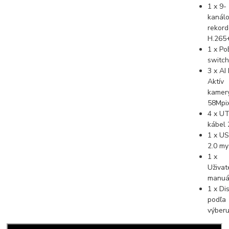
1 x 9-
kanál
rekord
H.265
1 x Po
switc
3 x AI 
Aktív
kamer
58Mpi
4 x U
kábel
1 x U
2.0 my
1 x
Uživat
manuá
1 x Di
podľa
výber