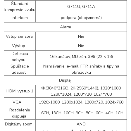
Štandard
G711U, G711A
kompresie zvuku
Interkom
podpora (obojsmerná)
Alarm
Vstup senzora
Nie
Výstup
Nie
Detekcia
16 kanálov, MD zón: 396 (22 × 18)
pohybu
Spúšťacie
Nahrávanie, e-mail, FTP, snímky a tipy na
udalosti
obrazovku
Displej
4K(3840*2160), 2K(2560*1440), 1920*1080,
HDMI výstup 1
1280*1024, 1280*720, 1024*768
VGA
1920x1080, 1280x1024, 1280x720, 1024x768
Rozdelenie
16CH, 13CH, 10CH, 9CH, 8CH, 6CH, 4CH, 1CH
displeja
Digitálny zoom
ÁNO