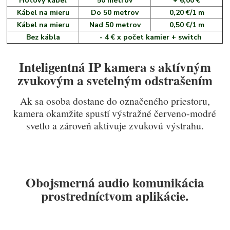
Hotový kábel
50 metrov
+ 6,00 €
Kábel na mieru
Do 50 metrov
0,20 €/1 m
Kábel na mieru
Nad 50 metrov
0,50 €/1 m
Bez kábla
- 4 € x počet kamier + switch
Inteligentná IP kamera s aktívným
zvukovým a svetelným odstrašením
Ak sa osoba dostane do označeného priestoru,
kamera okamžite spustí výstražné červeno-modré
svetlo a zároveň aktivuje zvukovú výstrahu.
Obojsmerná audio komunikácia
prostredníctvom aplikácie.