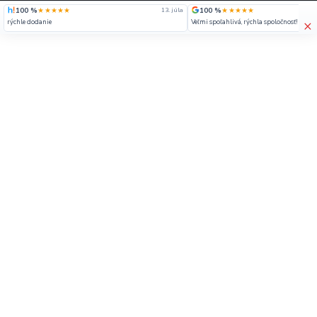
100 %
★★★★★
100 %
★★★★★
13. júla
×
rýchle dodanie
Veľmi spoľahlivá, rýchla spoločnosť!!