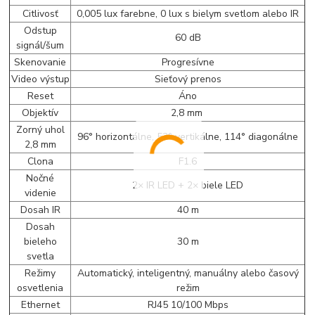
Citlivosť
0,005 lux farebne, 0 lux s bielym svetlom alebo IR
Odstup
60 dB
signál/šum
Skenovanie
Progresívne
Video výstup
Sieťový prenos
Reset
Áno
Objektív
2,8 mm
Zorný uhol
96° horizontálne, 52° vertikálne, 114° diagonálne
2,8 mm
Clona
F1.6
Nočné
2× IR LED + 2× biele LED
videnie
Dosah IR
40 m
Dosah
bieleho
30 m
svetla
Režimy
Automatický, inteligentný, manuálny alebo časový
osvetlenia
režim
Ethernet
RJ45 10/100 Mbps