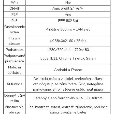
WiFi
Nie
ONVIF
Áno, profil S/T/G/M
P2P
Áno
PoE
IEEE 802.3af
Oneskorenie
Približne 300 ms v LAN sieti
videa
Hlavný
4K 3840×2160 / 25 fps
stream
Podstream
1280×720 alebo 720×480
Podporované
Edge, IE11, Chrome, Firefox, Safari
prehliadače
Mobilná
Android a iPhone
aplikácia
Detekcia osôb a vozidiel, prekročenie čiary,
AI funkcie
vstup/výstup zo zóny, tváre, ŠPZ, nelegálne
parkovanie, zhromaždenie osôb, heat mapa
Denný/nočný
Farebný alebo čiernobiely s IR-CUT filtrom
režim
Nastavenie
Jas, kontrast, sýtosť, ostrosť, zrkadlenie, redukcia
obrazu
šumu, vyváženie bielej