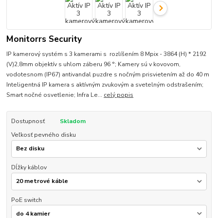
Monitorrs Security
IP kamerový systém s 3 kamerami s rozlíšením 8 Mpix - 3864 (H) * 2192
(V)2,8mm objektív s uhlom záberu 96 °; Kamery sú v kovovom,
vodotesnom (IP67) antivandal puzdre s nočným prisvietením až do 40 m
Inteligentná IP kamera s aktívným zvukovým a svetelným odstrašením;
Smart nočné osvetlenie; Infra Le...
celý popis
Dostupnosť
Skladom
Veľkosť pevného disku
Dĺžky káblov
PoE switch