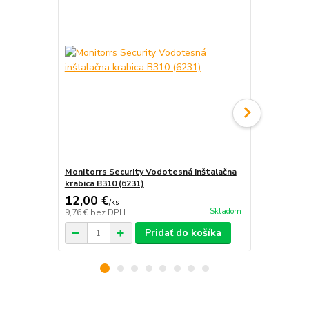
Monitorrs Security Vodotesná inštalačna
Kábel UTP 1
krabica B310 (6231)
rekordérom
12,00 €
2,50 €
/
ks
/
ks
Skladom
9,76 €
bez DPH
2,03 €
bez D
Pridať do košíka