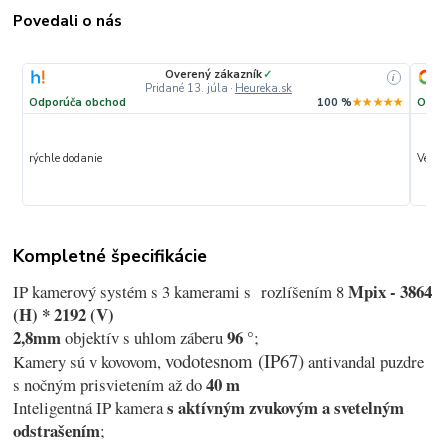
Povedali o nás
Overený zákazník
✓
i
Pridané 13. júla
·
Heureka.sk
Odporúča obchod
100 %
★★★★★
Odpo
rýchle dodanie
Veľmi 
Kompletné špecifikácie
Mpix - 3864
IP kamerový systém s 3 kamerami s rozlíšením 8
(H) * 2192 (V)
2,8mm
96 °
objektív s uhlom záberu
;
vodotesnom (IP67)
Kamery sú v kovovom,
antivandal puzdre
40 m
s nočným prisvietením až do
s aktívným zvukovým a svetelným
Inteligentná IP kamera
odstrašením
;