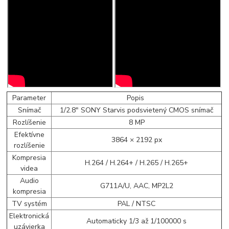
Parameter
Popis
Snímač
1/2.8" SONY Starvis podsvietený CMOS snímač
Rozlíšenie
8 MP
Efektívne
3864 × 2192 px
rozlíšenie
Kompresia
H.264 / H.264+ / H.265 / H.265+
videa
Audio
G711A/U, AAC, MP2L2
kompresia
TV systém
PAL / NTSC
Elektronická
Automaticky 1/3 až 1/100000 s
uzávierka