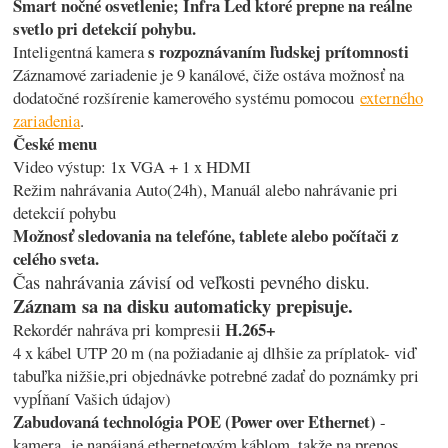
Smart nočné osvetlenie; Infra Led ktoré prepne na reálne
svetlo pri detekcií pohybu.
s rozpoznávaním ľudskej prítomnosti
Inteligentná kamera
Záznamové zariadenie je 9 kanálové, čiže ostáva možnosť na
dodatočné rozšírenie kamerového systému pomocou
externého
zariadenia
.
České menu
Video výstup: 1x VGA + 1 x HDMI
Režim nahrávania Auto(24h), Manuál alebo nahrávanie pri
detekcií pohybu
Možnosť sledovania na telefóne, tablete alebo počítači z
celého sveta.
Čas nahrávania závisí od veľkosti pevného disku.
Záznam sa na disku automaticky prepisuje.
H.265+
Rekordér nahráva pri kompresii
4 x kábel UTP 20 m (na požiadanie aj dlhšie za príplatok- viď
tabuľka nižšie,pri objednávke potrebné zadať do poznámky pri
vypĺňaní Vašich údajov)
Zabudovaná technológia POE (Power over Ethernet)
-
kamera je napájaná ethernetovým káblom, takže na prenos