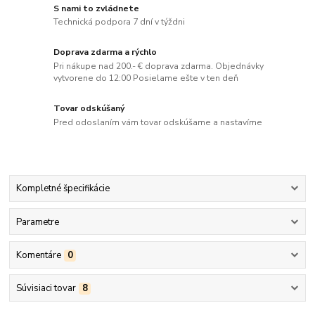
S nami to zvládnete
Technická podpora 7 dní v týždni
Doprava zdarma a rýchlo
Pri nákupe nad 200.- € doprava zdarma. Objednávky
vytvorene do 12:00 Posielame ešte v ten deň
Tovar odskúšaný
Pred odoslaním vám tovar odskúšame a nastavíme
Kompletné špecifikácie
Parametre
Komentáre
0
Súvisiaci tovar
8