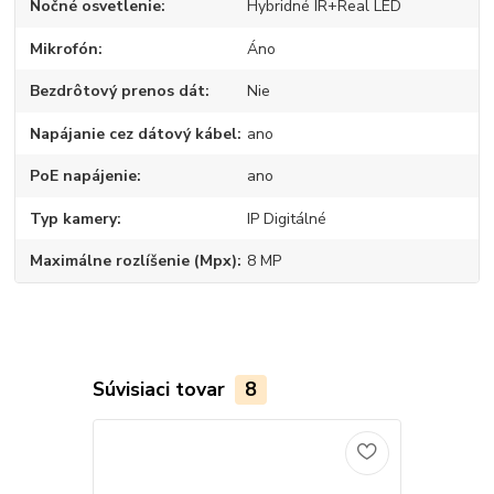
Nočné osvetlenie
Hybridné IR+Real LED
Mikrofón
Áno
Bezdrôtový prenos dát
Nie
Napájanie cez dátový kábel
ano
PoE napájenie
ano
Typ kamery
IP Digitálné
Maximálne rozlíšenie (Mpx)
8 MP
Súvisiaci tovar
8