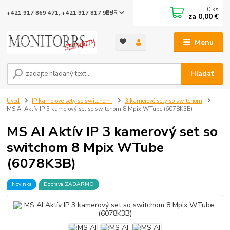
0
ks
EUR
+421 917 869 471, +421 917 817 905
za
0,00 €
Menu
Hľadať
Úvod
IP kamerové sety so switchom
3 kamerové sety so switchom
MS AI Aktív IP 3 kamerový set so switchom 8 Mpix WTube (6078K3B)
MS AI Aktív IP 3 kamerový set so
switchom 8 Mpix WTube
(6078K3B)
Novinka
Doprava ZADARMO