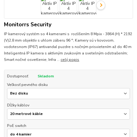
Monitorrs Security
IP kamerový systém so 4 kamerami s rozlíšením 8 Mpix - 3864 (H) * 2192
(V)2,8 mm objektív s uhlom záberu 96 °; Kamery sú v kovovom,
vodotesnom (IP67) antivandal puzdre s nočným prisvietením až do 40 m
Inteligentná IP kamera s aktívným zvukovým a svetelným odstrašením;
Smart nočné osvetlenie; Infra ...
celý popis
Dostupnosť
Skladom
Veľkosť pevného disku
Dĺžky káblov
PoE switch