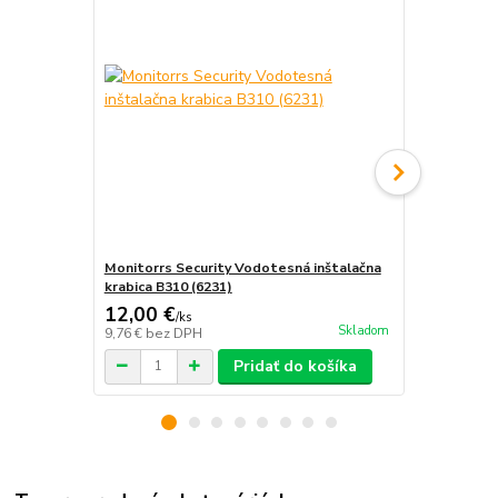
Monitorrs Security Vodotesná inštalačna
Kábel UTP 1
krabica B310 (6231)
rekordérom
12,00 €
2,50 €
/
ks
/
ks
Skladom
9,76 €
bez DPH
2,03 €
bez D
Pridať do košíka