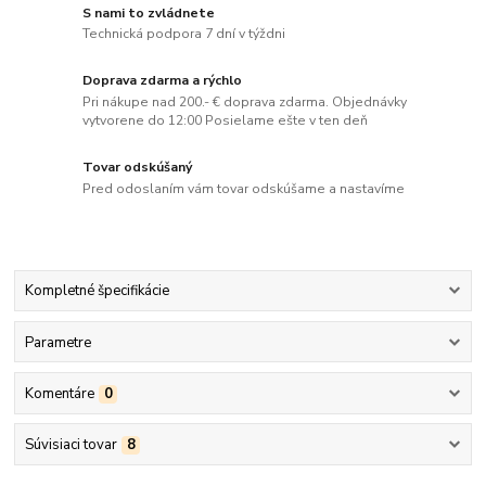
S nami to zvládnete
Technická podpora 7 dní v týždni
Doprava zdarma a rýchlo
Pri nákupe nad 200.- € doprava zdarma. Objednávky
vytvorene do 12:00 Posielame ešte v ten deň
Tovar odskúšaný
Pred odoslaním vám tovar odskúšame a nastavíme
Kompletné špecifikácie
Parametre
Komentáre
0
Súvisiaci tovar
8