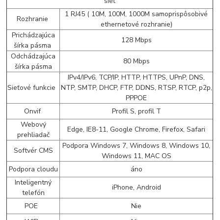
sieť
1 RJ45 ( 10M, 100M, 1000M samoprispôsobivé
Rozhranie
ethernetové rozhranie)
Prichádzajúca
128 Mbps
šírka pásma
Odchádzajúca
80 Mbps
šírka pásma
IPv4/IPv6, TCP/IP, HTTP, HTTPS, UPnP, DNS,
Sieťové funkcie
NTP, SMTP, DHCP, FTP, DDNS, RTSP, RTCP, p2p,
PPPOE
Onvif
Profil S, profil T
Webový
Edge, IE8-11, Google Chrome, Firefox, Safari
prehliadač
Podpora Windows 7, Windows 8, Windows 10,
Softvér CMS
Windows 11, MAC OS
Podpora cloudu
áno
Inteligentný
iPhone, Android
telefón
POE
Nie