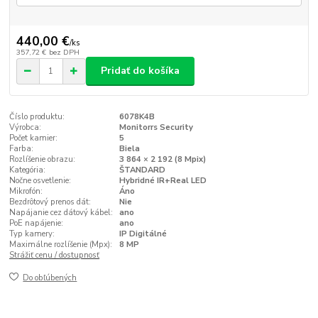
440,00 €
/
ks
357,72 €
bez DPH
Pridať do košíka
Číslo produktu:
6078K4B
Výrobca:
Monitorrs Security
Počet kamier:
5
Farba:
Biela
Rozlíšenie obrazu:
3 864 × 2 192 (8 Mpix)
Kategória:
ŠTANDARD
Nočne osvetlenie:
Hybridné IR+Real LED
Mikrofón:
Áno
Bezdrôtový prenos dát:
Nie
Napájanie cez dátový kábel:
ano
PoE napájenie:
ano
Typ kamery:
IP Digitálné
Maximálne rozlíšenie (Mpx):
8 MP
Strážiť cenu / dostupnosť
Do obľúbených