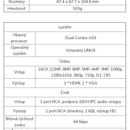
Rozmery
67.4 x 67.7 x 164.6 mm
Hmotnosť
533g
systém
Hlavný
Dual Cortex A53
procesor
Operačný
Vstavaný LINUX
systém
Video
16CH (12MP, 8MP, 6MP, 5MP, 4MP, 3MP, 1080p,
Vstup
1280x1024, 960p, 720p, D1, CIF)
Výstup
1 * HDMI, 1 * VGA
Zvuk
Vstup
1 port RCA, podpora 16CH IPC audio vstupu
Výstup
1 port RCA (lineárny, 1 kΩ), výstup HD
Bitová rýchlosť
64 kbps
zvuku