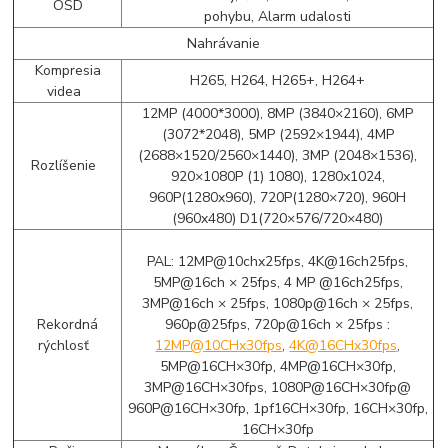
OSD
pohybu, Alarm udalosti
Nahrávanie
Kompresia
H265, H264, H265+, H264+
videa
12MP (4000*3000), 8MP (3840×2160), 6MP
(3072*2048), 5MP (2592×1944), 4MP
(2688×1520/2560×1440), 3MP (2048×1536),
Rozlíšenie
920×1080P (1) 1080), 1280x1024,
960P(1280x960), 720P(1280×720), 960H
(960x480) D1(720×576/720×480)
PAL: 12MP@10chx25fps, 4K@16ch25fps,
5MP@16ch × 25fps, 4 MP @16ch25fps,
3MP@16ch × 25fps, 1080p@16ch × 25fps,
Rekordná
960p@25fps, 720p@16ch × 25fps :
rýchlosť
12MP@10CHx30fps
,
4K@16CHx30fps
,
5MP@16CH×30fp, 4MP@16CH×30fp,
3MP@16CH×30fps, 1080P@16CH×30fp@
960P@16CH×30fp, 1pf16CH×30fp, 16CH×30fp,
16CH×30fp