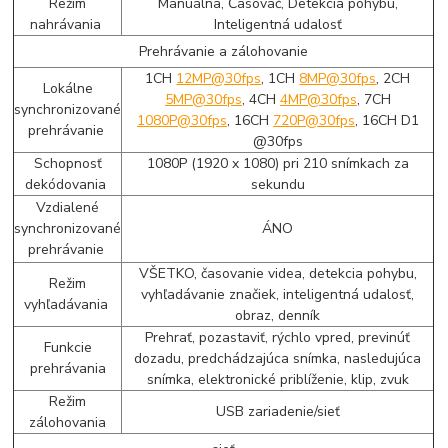
Režim
Manuálna, Časovač, Detekcia pohybu,
nahrávania
Inteligentná udalosť
Prehrávanie a zálohovanie
1CH
12MP@30fps
, 1CH
8MP@30fps
, 2CH
Lokálne
5MP@30fps
, 4CH
4MP@30fps
, 7CH
synchronizované
1080P@30fps
, 16CH
720P@30fps
, 16CH D1
prehrávanie
@30fps
Schopnosť
1080P (1920 x 1080) pri 210 snímkach za
dekódovania
sekundu
Vzdialené
synchronizované
ÁNO
prehrávanie
VŠETKO, časovanie videa, detekcia pohybu,
Režim
vyhľadávanie značiek, inteligentná udalosť,
vyhľadávania
obraz, denník
Prehrať, pozastaviť, rýchlo vpred, previnúť
Funkcie
dozadu, predchádzajúca snímka, nasledujúca
prehrávania
snímka, elektronické priblíženie, klip, zvuk
Režim
USB zariadenie/sieť
zálohovania