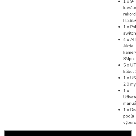
1 x 9-
kanál
rekord
H.265
1 x Po
switc
4 x AI 
Aktív
kamer
8Mpix
5 x U
kábel
1 x U
2.0 my
1 x
Uživat
manuá
1 x Di
podľa
výber