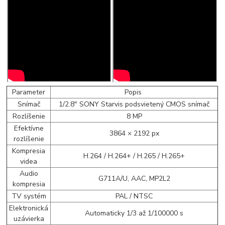
Parameter
Popis
Snímač
1/2.8" SONY Starvis podsvietený CMOS snímač
Rozlíšenie
8 MP
Efektívne
3864 × 2192 px
rozlíšenie
Kompresia
H.264 / H.264+ / H.265 / H.265+
videa
Audio
G711A/U, AAC, MP2L2
kompresia
TV systém
PAL / NTSC
Elektronická
Automaticky 1/3 až 1/100000 s
uzávierka