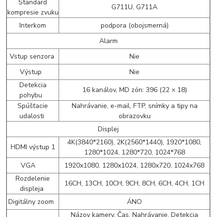
Štandard
G711U, G711A
kompresie zvuku
Interkom
podpora (obojsmerná)
Alarm
Vstup senzora
Nie
Výstup
Nie
Detekcia
16 kanálov, MD zón: 396 (22 × 18)
pohybu
Spúšťacie
Nahrávanie, e-mail, FTP, snímky a tipy na
udalosti
obrazovku
Displej
4K(3840*2160), 2K(2560*1440), 1920*1080,
HDMI výstup 1
1280*1024, 1280*720, 1024*768
VGA
1920x1080, 1280x1024, 1280x720, 1024x768
Rozdelenie
16CH, 13CH, 10CH, 9CH, 8CH, 6CH, 4CH, 1CH
displeja
Digitálny zoom
ÁNO
Názov kamery, Čas, Nahrávanie, Detekcia