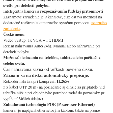
svetlo pri detekcií pohybu.
s rozpoznávaním ľudskej prítomnosti
Inteligentná kamera
Záznamové zariadenie je 9 kanálové, čiže ostáva možnosť na
dodatočné rozšírenie kamerového systému pomocou
externého
zariadenia
.
České menu
Video výstup: 1x VGA + 1 x HDMI
Režim nahrávania Auto(24h), Manuál alebo nahrávanie pri
detekcií pohybu
Možnosť sledovania na telefóne, tablete alebo počítači z
celého sveta.
Čas nahrávania závisí od veľkosti pevného disku.
Záznam sa na disku automaticky prepisuje.
H.265+
Rekordér nahráva pri kompresii
5 x kábel UTP 20 m (na požiadanie aj dlhšie za príplatok- viď
tabuľka nižšie,pri objednávke potrebné zadať do poznámky pri
vypĺňaní Vašich údajov)
Zabudovaná technológia POE (Power over Ethernet)
-
kamera je napájaná ethernetovým káblom, takže na prenos