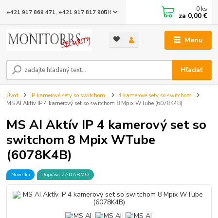
0
ks
EUR
+421 917 869 471, +421 917 817 905
za
0,00 €
Menu
Hľadať
Úvod
IP kamerové sety so switchom
4 kamerové sety so switchom
MS AI Aktív IP 4 kamerový set so switchom 8 Mpix WTube (6078K4B)
MS AI Aktív IP 4 kamerový set so
switchom 8 Mpix WTube
(6078K4B)
Novinka
Doprava ZADARMO