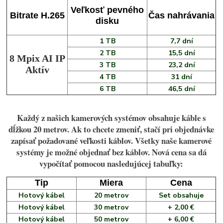
Veľkosť pevného
Bitrate H.265
Čas nahrávania
disku
1 TB
7,7 dní
2 TB
15,5 dní
8 Mpix AI IP
3 TB
23,2 dní
Aktív
4 TB
31 dní
6 TB
46,5 dní
Každý z našich kamerových systémov obsahuje káble s
dĺžkou 20 metrov. Ak to chcete zmeniť, stačí pri objednávke
zapísať požadované veľkosti káblov. Všetky naše kamerové
systémy je možné objednať bez káblov. Nová cena sa dá
vypočítať pomocou nasledujúcej tabuľky:
Tip
Miera
Cena
Hotový kábel
20 metrov
Set obsahuje
Hotový kábel
30 metrov
+ 2,00 €
Hotový kábel
50 metrov
+ 6,00 €