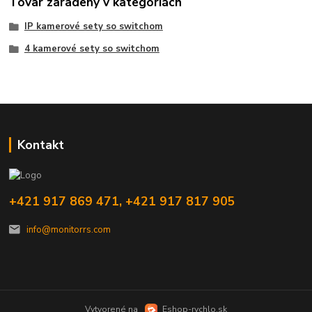
Tovar zaradený v kategóriách
IP kamerové sety so switchom
4 kamerové sety so switchom
Kontakt
+421 917 869 471, +421 917 817 905
info@monitorrs.com
Vytvorené na
Eshop-rychlo.sk