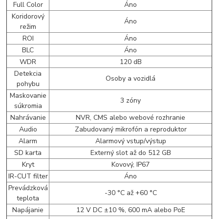
Full Color
Áno
Koridorový
Áno
režim
ROI
Áno
BLC
Áno
WDR
120 dB
Detekcia
Osoby a vozidlá
pohybu
Maskovanie
3 zóny
súkromia
Nahrávanie
NVR, CMS alebo webové rozhranie
Audio
Zabudovaný mikrofón a reproduktor
Alarm
Alarmový vstup/výstup
SD karta
Externý slot až do 512 GB
Kryt
Kovový, IP67
IR-CUT filter
Áno
Prevádzková
-30 °C až +60 °C
teplota
Napájanie
12 V DC ±10 %, 600 mA alebo PoE