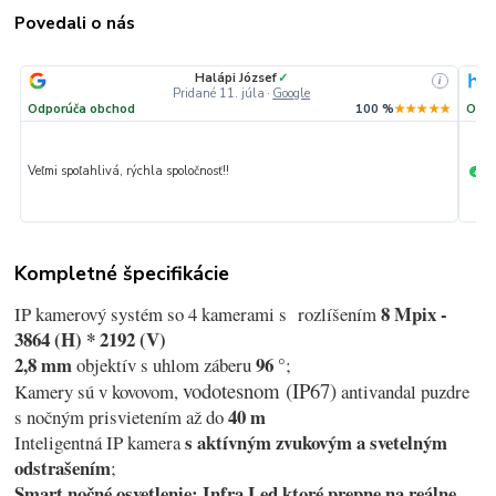
Povedali o nás
Halápi József
✓
i
i
Pridané 11. júla
·
Google
★★
Odporúča obchod
100 %
★★★★★
Odpo
Veľmi spoľahlivá, rýchla spoločnosť!!
Ma
+
Kompletné špecifikácie
8 Mpix -
IP kamerový systém so 4 kamerami s rozlíšením
3864 (H) * 2192 (V)
2,8 mm
96 °
objektív s uhlom záberu
;
vodotesnom (IP67)
Kamery sú v kovovom,
antivandal puzdre
40 m
s nočným prisvietením až do
s aktívným zvukovým a svetelným
Inteligentná IP kamera
odstrašením
;
Smart nočné osvetlenie; Infra Led ktoré prepne na reálne