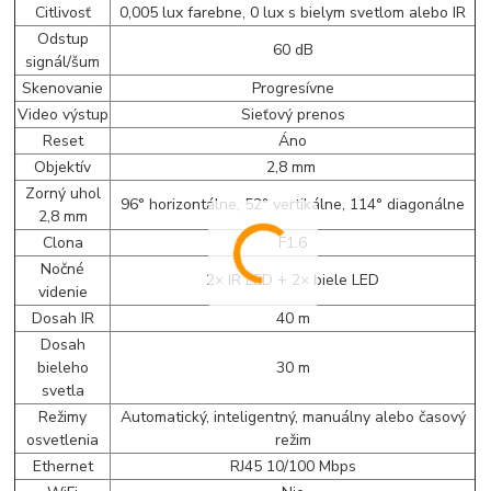
Citlivosť
0,005 lux farebne, 0 lux s bielym svetlom alebo IR
Odstup
60 dB
signál/šum
Skenovanie
Progresívne
Video výstup
Sieťový prenos
Reset
Áno
Objektív
2,8 mm
Zorný uhol
96° horizontálne, 52° vertikálne, 114° diagonálne
2,8 mm
Clona
F1.6
Nočné
2× IR LED + 2× biele LED
videnie
Dosah IR
40 m
Dosah
bieleho
30 m
svetla
Režimy
Automatický, inteligentný, manuálny alebo časový
osvetlenia
režim
Ethernet
RJ45 10/100 Mbps