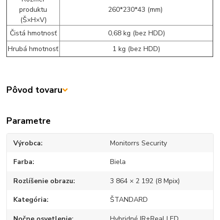
produktu
260*230*43 (mm)
(Š×H×V)
Čistá hmotnosť
0,68 kg (bez HDD)
Hrubá hmotnosť
1 kg (bez HDD)
Pôvod tovaru
Parametre
Výrobca
Monitorrs Security
Farba
Biela
Rozlíšenie obrazu
3 864 × 2 192 (8 Mpix)
Kategória
ŠTANDARD
Nočne osvetlenie
Hybridné IR+Real LED