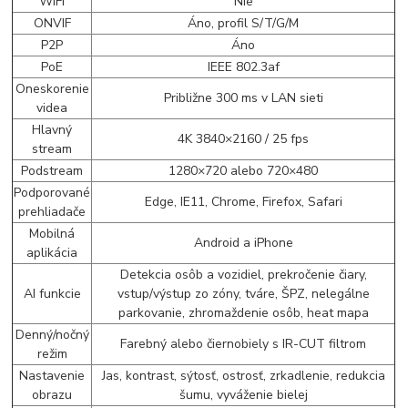
WiFi
Nie
ONVIF
Áno, profil S/T/G/M
P2P
Áno
PoE
IEEE 802.3af
Oneskorenie
Približne 300 ms v LAN sieti
videa
Hlavný
4K 3840×2160 / 25 fps
stream
Podstream
1280×720 alebo 720×480
Podporované
Edge, IE11, Chrome, Firefox, Safari
prehliadače
Mobilná
Android a iPhone
aplikácia
Detekcia osôb a vozidiel, prekročenie čiary,
AI funkcie
vstup/výstup zo zóny, tváre, ŠPZ, nelegálne
parkovanie, zhromaždenie osôb, heat mapa
Denný/nočný
Farebný alebo čiernobiely s IR-CUT filtrom
režim
Nastavenie
Jas, kontrast, sýtosť, ostrosť, zrkadlenie, redukcia
obrazu
šumu, vyváženie bielej