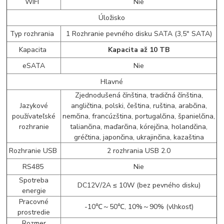
WIFI
Nie
Úložisko
Typ rozhrania
1 Rozhranie pevného disku SATA (3,5" SATA)
Kapacita
Kapacita až 10 TB
eSATA
Nie
Hlavné
Zjednodušená čínština, tradičná čínština,
Jazykové
angličtina, polski, čeština, ruština, arabčina,
používateľské
nemčina, francúzština, portugalčina, španielčina,
rozhranie
taliančina, maďarčina, kórejčina, holandčina,
gréčtina, japončina, ukrajinčina, kazaština
Rozhranie USB
2 rozhrania USB 2.0
RS485
Nie
Spotreba
DC12V/2A ≤ 10W (bez pevného disku)
energie
Pracovné
-10℃～50℃, 10%～90% (vlhkosť)
prostredie
Rozmer