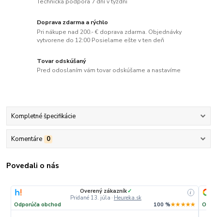
Technická podpora 7 dní v týždni
Doprava zdarma a rýchlo
Pri nákupe nad 200.- € doprava zdarma. Objednávky
vytvorene do 12:00 Posielame ešte v ten deň
Tovar odskúšaný
Pred odoslaním vám tovar odskúšame a nastavíme
Kompletné špecifikácie
Komentáre
0
Povedali o nás
Overený zákazník
✓
i
Pridané 13. júla
·
Heureka.sk
Odporúča obchod
100 %
★★★★★
Odpo