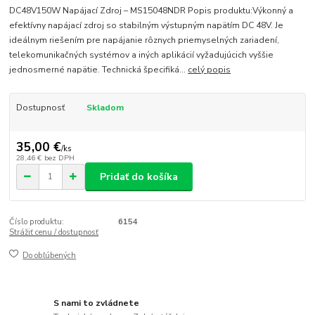
DC48V150W Napájací Zdroj – MS15048NDR Popis produktu:Výkonný a
efektívny napájací zdroj so stabilným výstupným napätím DC 48V. Je
ideálnym riešením pre napájanie rôznych priemyselných zariadení,
telekomunikačných systémov a iných aplikácií vyžadujúcich vyššie
jednosmerné napätie. Technická špecifiká...
celý popis
Dostupnosť
Skladom
35,00 €
/
ks
28,46 €
bez DPH
Pridať do košíka
Číslo produktu:
6154
Strážiť cenu / dostupnosť
Do obľúbených
S nami to zvládnete