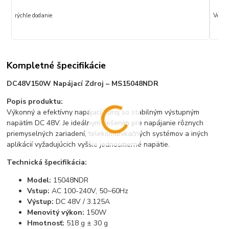
rýchle dodanie
Veľmi 
Kompletné špecifikácie
DC48V150W Napájací Zdroj – MS15048NDR
Popis produktu:
Výkonný a efektívny napájací zdroj so stabilným výstupným
napätím DC 48V. Je ideálnym riešením pre napájanie rôznych
priemyselných zariadení, telekomunikačných systémov a iných
aplikácií vyžadujúcich vyššie jednosmerné napätie.
Technická špecifikácia:
Model:
15048NDR
Vstup:
AC 100-240V, 50~60Hz
Výstup:
DC 48V / 3.125A
Menovitý výkon:
150W
Hmotnosť:
518 g ± 30 g