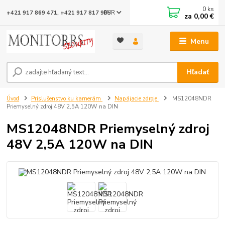
0
ks
EUR
+421 917 869 471, +421 917 817 905
za
0,00 €
Menu
Hľadať
Úvod
Príslušenstvo ku kamerám
Napájacie zdroje
MS12048NDR
Priemyselný zdroj 48V 2,5A 120W na DIN
MS12048NDR Priemyselný zdroj
48V 2,5A 120W na DIN