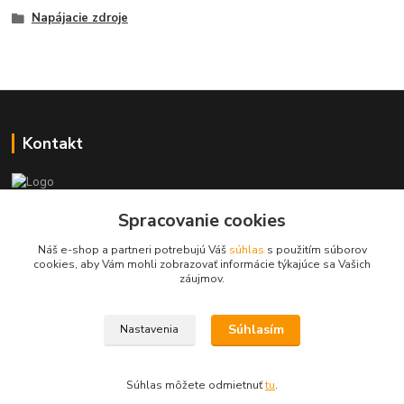
Napájacie zdroje
Kontakt
+421 917 869 471, +421 917 817 905
Spracovanie cookies
Náš e-shop a partneri potrebujú Váš
súhlas
s použitím súborov
info@monitorrs.com
cookies, aby Vám mohli zobrazovať informácie týkajúce sa Vašich
záujmov.
Súhlasím
Nastavenia
Vytvorené na
Eshop-rychlo.sk
Súhlas môžete odmietnuť
tu
.
100 %
★★★★★
100 %
★★★★★
13. júla