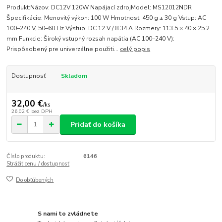
Produkt:Názov: DC12V 120W Napájací zdrojModel: MS12012NDR
Špecifikácie: Menovitý výkon: 100 W Hmotnosť: 450 g ± 30 g Vstup: AC
100–240 V, 50–60 Hz Výstup: DC 12 V / 8.34 A Rozmery: 113.5 × 40 × 25.2
mm Funkcie: Široký vstupný rozsah napätia (AC 100–240 V):
Prispôsobený pre univerzálne použiti...
celý popis
Dostupnosť
Skladom
32,00 €
/
ks
26,02 €
bez DPH
Pridať do košíka
Číslo produktu:
6146
Strážiť cenu / dostupnosť
Do obľúbených
S nami to zvládnete