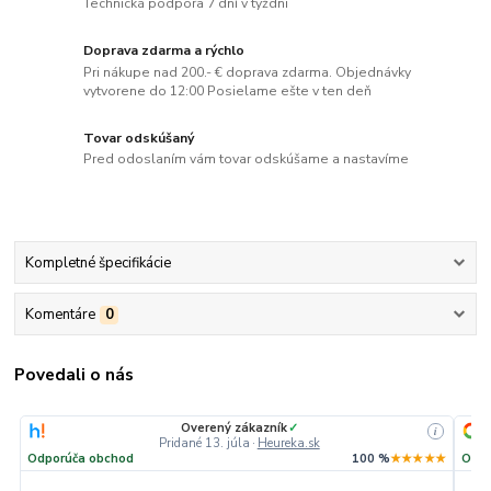
Technická podpora 7 dní v týždni
Doprava zdarma a rýchlo
Pri nákupe nad 200.- € doprava zdarma. Objednávky
vytvorene do 12:00 Posielame ešte v ten deň
Tovar odskúšaný
Pred odoslaním vám tovar odskúšame a nastavíme
Kompletné špecifikácie
Komentáre
0
Povedali o nás
Overený zákazník
✓
i
Pridané 13. júla
·
Heureka.sk
Odporúča obchod
100 %
★★★★★
Odpo