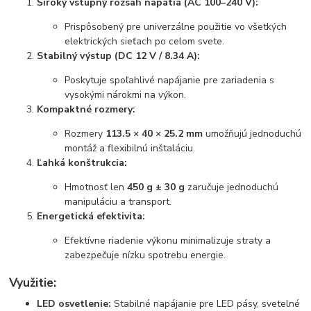
Široký vstupný rozsah napätia (AC 100–240 V):
Prispôsobený pre univerzálne použitie vo všetkých
elektrických sieťach po celom svete.
Stabilný výstup (DC 12 V / 8.34 A):
Poskytuje spoľahlivé napájanie pre zariadenia s
vysokými nárokmi na výkon.
Kompaktné rozmery:
Rozmery
113.5 × 40 × 25.2 mm
umožňujú jednoduchú
montáž a flexibilnú inštaláciu.
Ľahká konštrukcia:
Hmotnosť len
450 g ± 30 g
zaručuje jednoduchú
manipuláciu a transport.
Energetická efektivita:
Efektívne riadenie výkonu minimalizuje straty a
zabezpečuje nízku spotrebu energie.
Využitie:
LED osvetlenie:
Stabilné napájanie pre LED pásy, svetelné