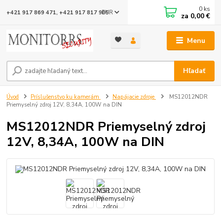
0
ks
EUR
+421 917 869 471, +421 917 817 905
za
0,00 €
Menu
Hľadať
Úvod
Príslušenstvo ku kamerám
Napájacie zdroje
MS12012NDR
Priemyselný zdroj 12V, 8,34A, 100W na DIN
MS12012NDR Priemyselný zdroj
12V, 8,34A, 100W na DIN