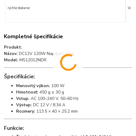
rýchle dodanie
Veľmi
Kompletné špecifikácie
Produkt:
Názov:
DC12V 120W Napájací zdroj
Model:
MS12012NDR
Špecifikácie:
Menovitý výkon:
100 W
Hmotnosť:
450 g ± 30 g
Vstup:
AC 100–240 V, 50–60 Hz
Výstup:
DC 12 V / 8.34 A
Rozmery:
113.5 × 40 × 25.2 mm
Funkcie: