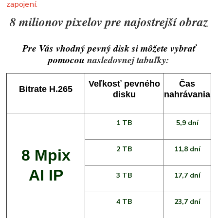
zapojení.
8 milionov pixelov pre najostrejší obraz
Pre Vás vhodný pevný disk si môžete vybrať
pomocou
nasledovnej tabuľky:
Veľkosť pevného
Čas
Bitrate H.265
disku
nahrávania
1 TB
5,9 dní
2 TB
11,8 dní
8 Mpix
AI IP
3 TB
17,7 dní
4 TB
23,7 dní