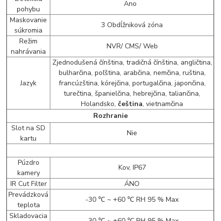
Ano
pohybu
Maskovanie
3 Obdĺžniková zóna
súkromia
Režim
NVR/ CMS/ Web
nahrávania
Zjednodušená čínština, tradičná čínština, angličtina,
bulharčina, poľština, arabčina, nemčina, ruština,
Jazyk
francúzština, kórejčina, portugalčina, japončina,
turečtina, španielčina, hebrejčina, taliančina,
Holandsko,
čeština
, vietnamčina
Rozhranie
Slot na SD
Nie
kartu
Púzdro
Kov, IP67
kamery
IR Cut Filter
ÁNO
Prevádzková
-30 ℃ ~ +60 ℃ RH 95 % Max
teplota
Skladovacia
-30 ℃ ~ +60 ℃ RH 95 % Max