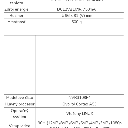
teplota
Zdroj energie
DC12V±10%, 750mA
Rozmer
￠96 x 91 (V) mm
Hmotnosť
600 g
Modelové číslo
NVR3109P4
Hlavný procesor
Dvojitý Cortex A53
Operačný
Vložený LINUX
systém
9CH (12MP /8MP /6MP /5MP /4MP /3MP /1080p
Vstup videa