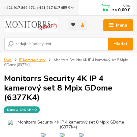
0
ks
EUR
+421 917 869 471, +421 917 817 905
za
0,00 €
Menu
Hľadať
Úvod
IP Kamerové sety
Monitorrs Security 4K IP 4 kamerový set 8 Mpix
GDome (6377K4)
Monitorrs Security 4K IP 4
kamerový set 8 Mpix GDome
(6377K4)
Doprava ZADARMO