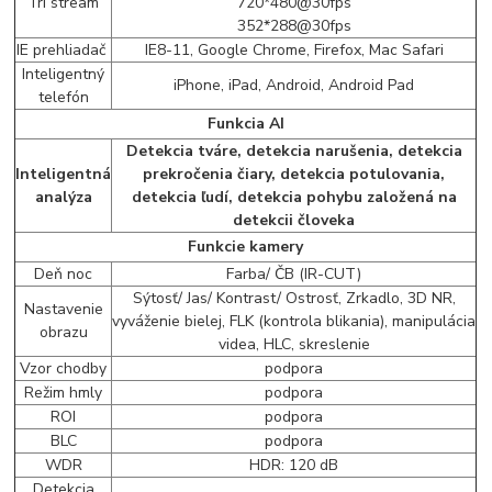
Tri stream
720*480@30fps
352*288@30fps
IE prehliadač
IE8-11, Google Chrome, Firefox, Mac Safari
Inteligentný
iPhone, iPad, Android, Android Pad
telefón
Funkcia AI
Detekcia tváre, detekcia narušenia, detekcia
Inteligentná
prekročenia čiary, detekcia potulovania,
analýza
detekcia ľudí, detekcia pohybu založená na
detekcii človeka
Funkcie kamery
Deň noc
Farba/ ČB (IR-CUT)
Sýtosť/ Jas/ Kontrast/ Ostrosť, Zrkadlo, 3D NR,
Nastavenie
vyváženie bielej, FLK (kontrola blikania), manipulácia
obrazu
videa, HLC, skreslenie
Vzor chodby
podpora
Režim hmly
podpora
ROI
podpora
BLC
podpora
WDR
HDR: 120 dB
Detekcia