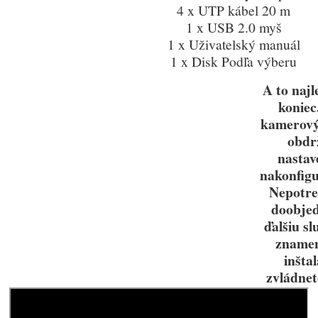
4 x UTP kábel 20 m
1 x USB 2.0 myš
1 x Uživatelský manuál
1 x Disk Podľa výberu
A to najl
koniec
kamerový
obdr
nastav
nakonfig
Nepotre
doobje
ďalšiu sl
znamen
inšta
zvládnet