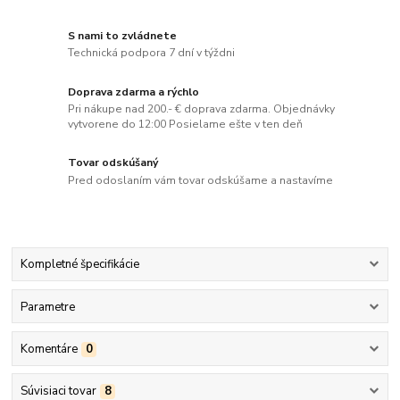
S nami to zvládnete
Technická podpora 7 dní v týždni
Doprava zdarma a rýchlo
Pri nákupe nad 200.- € doprava zdarma. Objednávky
vytvorene do 12:00 Posielame ešte v ten deň
Tovar odskúšaný
Pred odoslaním vám tovar odskúšame a nastavíme
Kompletné špecifikácie
Parametre
Komentáre
0
Súvisiaci tovar
8