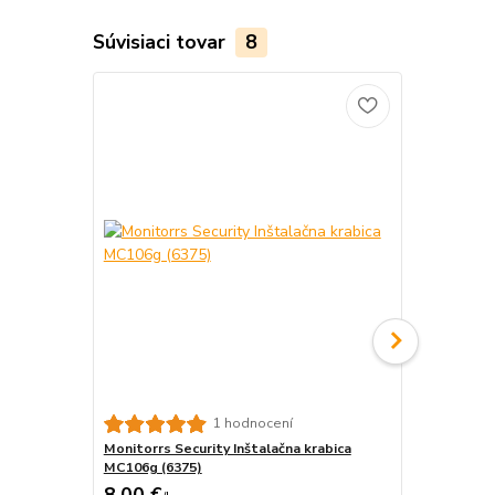
Súvisiaci tovar
8
Monitorrs S
1 hodnocení
krabica B31
Monitorrs Security Inštalačna krabica
MC106g (6375)
8,00 €
12,00 €