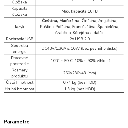
úložiska
Kapacita
Max. kapacita 10TB
úložiska
Čeština, Maďarčina,
Čínština, Angličtina,
Jazyk
Ruština, Poľština, Francúzština, Španielčina,
Arabčina, Kórejčina a ďalšie
Rozhranie USB
2x USB 2.0
Spotreba
DC48V/1.36A ≤ 10W (bez pevného disku)
energie
Pracovné
-10℃ ~ 50℃, 10% ~ 90% vlhkosť
prostredie
Rozmery
260×230×43 (mm)
produktu
Čistá hmotnosť
0.74 kg (bez HDD)
Hrubá hmotnosť
1.3 kg (bez HDD)
Parametre