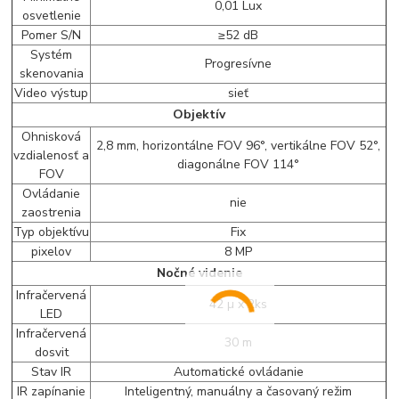
0,01 Lux
osvetlenie
Pomer S/N
≥52 dB
Systém
Progresívne
skenovania
Video výstup
sieť
Objektív
Ohnisková
2,8 mm, horizontálne FOV 96°, vertikálne FOV 52°,
vzdialenosť a
diagonálne FOV 114°
FOV
Ovládanie
nie
zaostrenia
Typ objektívu
Fix
pixelov
8 MP
Nočné videnie
Infračervená
42 µ x 2ks
LED
Infračervená
30 m
dosvit
Stav IR
Automatické ovládanie
IR zapínanie
Inteligentný, manuálny a časovaný režim