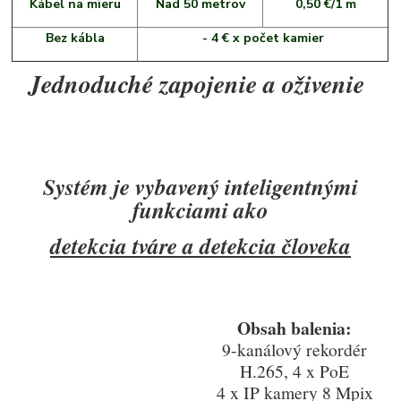
Kábel na mieru
Nad 50 metrov
0,50 €/1 m
Bez kábla
- 4 € x počet kamier
Jednoduché zapojenie a oživenie
Systém je vybavený inteligentnými
funkciami ako
detekcia tváre a detekcia človeka
Obsah balenia:
9-kanálový rekordér
H.265, 4 x PoE
4 x IP kamery 8 Mpix