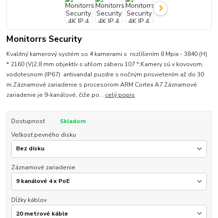
Monitorrs Security
Kvalitný kamerový systém so 4 kamerami s rozlíšením 8 Mpix - 3840 (H)
* 2160 (V)2,8 mm objektív s uhlom záberu 107 °;Kamery sú v kovovom,
vodotesnom (IP67) antivandal puzdre s nočným prisvietením až do 30
m,Záznamové zariadenie s procesorom ARM Cortex A7 Záznamové
zariadenie je 9-kanálové, čiže po...
celý popis
Dostupnosť
Skladom
Veľkosť pevného disku
Záznamové zariadenie
Dĺžky káblov