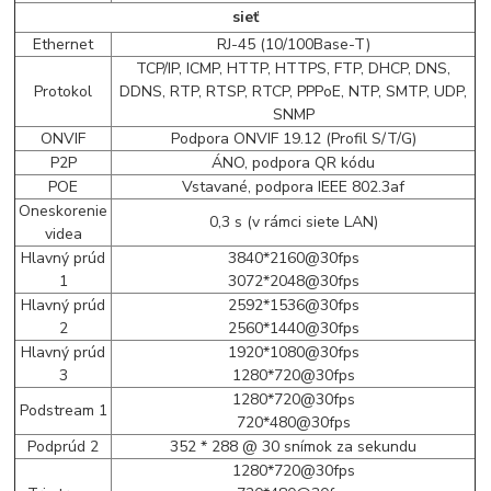
sieť
Ethernet
RJ-45 (10/100Base-T)
TCP/IP, ICMP, HTTP, HTTPS, FTP, DHCP, DNS,
Protokol
DDNS, RTP, RTSP, RTCP, PPPoE, NTP, SMTP, UDP,
SNMP
ONVIF
Podpora ONVIF 19.12 (Profil S/T/G)
P2P
ÁNO, podpora QR kódu
POE
Vstavané, podpora IEEE 802.3af
Oneskorenie
0,3 s (v rámci siete LAN)
videa
Hlavný prúd
3840*2160@30fps
1
3072*2048@30fps
Hlavný prúd
2592*1536@30fps
2
2560*1440@30fps
Hlavný prúd
1920*1080@30fps
3
1280*720@30fps
1280*720@30fps
Podstream 1
720*480@30fps
Podprúd 2
352 * 288 @ 30 snímok za sekundu
1280*720@30fps