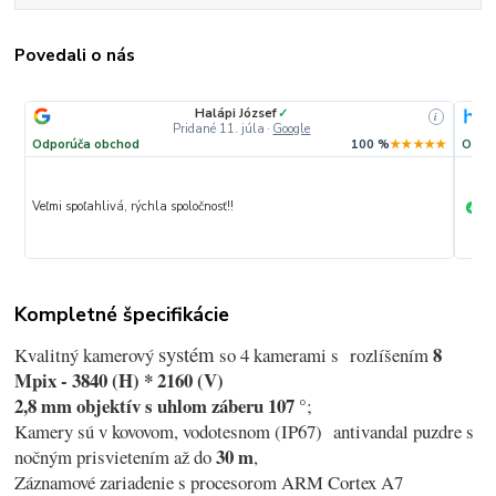
Povedali o nás
Halápi József
✓
i
i
Pridané 11. júla
·
Google
★★
Odporúča obchod
100 %
★★★★★
Odpo
Veľmi spoľahlivá, rýchla spoločnosť!!
Ma
+
Kompletné špecifikácie
systém
8
Kvalitný kamerový
so 4 kamerami s rozlíšením
Mpix - 3840 (H) * 2160 (V)
2,8 mm objektív s uhlom záberu 107 °
;
Kamery sú v kovovom, vodotesnom (IP67) antivandal puzdre s
30 m
nočným prisvietením až do
,
Záznamové zariadenie s procesorom ARM Cortex A7