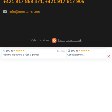
+421 917 869 471, +421 917 817 905
info@monitorrs.com
Vytvorené na
Eshop-rychlo.sk
100 %
★★★★★
100 %
★★★★★
11. júla
×
Maximálna ochota a rýchla pomoc
Ochota pomôcť.