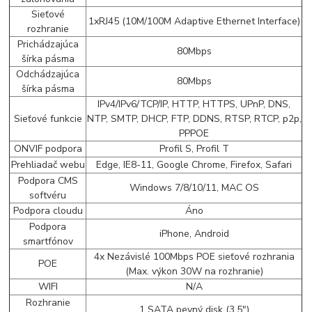
Sieťové
1xRJ45 (10M/100M Adaptive Ethernet Interface)
rozhranie
Prichádzajúca
80Mbps
šírka pásma
Odchádzajúca
80Mbps
šírka pásma
IPv4/IPv6/TCP/IP, HTTP, HTTPS, UPnP, DNS,
Sieťové funkcie
NTP, SMTP, DHCP, FTP, DDNS, RTSP, RTCP, p2p,
PPPOE
ONVIF podpora
Profil S, Profil T
Prehliadač webu
Edge, IE8-11, Google Chrome, Firefox, Safari
Podpora CMS
Windows 7/8/10/11, MAC OS
softvéru
Podpora cloudu
Áno
Podpora
iPhone, Android
smartfónov
4x Nezávislé 100Mbps POE sieťové rozhrania
POE
(Max. výkon 30W na rozhranie)
WIFI
N/A
Rozhranie
1 SATA pevný disk (3.5")