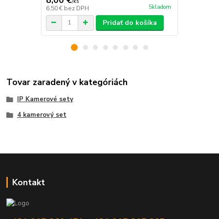
/
ks
/
k
Skladom
6,50 €
bez DPH
9,76 €
bez D
Pridať do košíka
Tovar zaradený v kategóriách
IP Kamerové sety
4 kamerový set
Kontakt