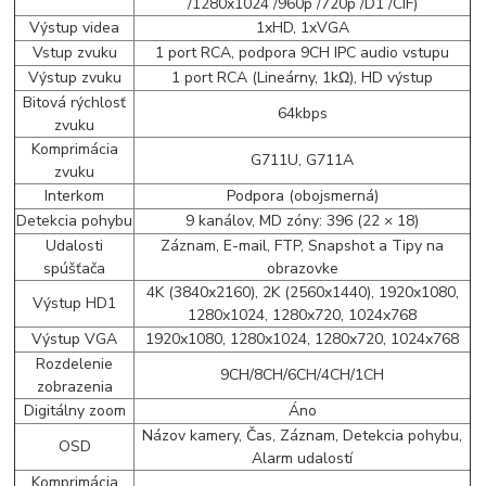
/1280x1024 /960p /720p /D1 /CIF)
Výstup videa
1xHD, 1xVGA
Vstup zvuku
1 port RCA, podpora 9CH IPC audio vstupu
Výstup zvuku
1 port RCA (Lineárny, 1kΩ), HD výstup
Bitová rýchlosť
64kbps
zvuku
Komprimácia
G711U, G711A
zvuku
Interkom
Podpora (obojsmerná)
Detekcia pohybu
9 kanálov, MD zóny: 396 (22 × 18)
Udalosti
Záznam, E-mail, FTP, Snapshot a Tipy na
spúšťača
obrazovke
4K (3840x2160), 2K (2560x1440), 1920x1080,
Výstup HD1
1280x1024, 1280x720, 1024x768
Výstup VGA
1920x1080, 1280x1024, 1280x720, 1024x768
Rozdelenie
9CH/8CH/6CH/4CH/1CH
zobrazenia
Digitálny zoom
Áno
Názov kamery, Čas, Záznam, Detekcia pohybu,
OSD
Alarm udalostí
Komprimácia