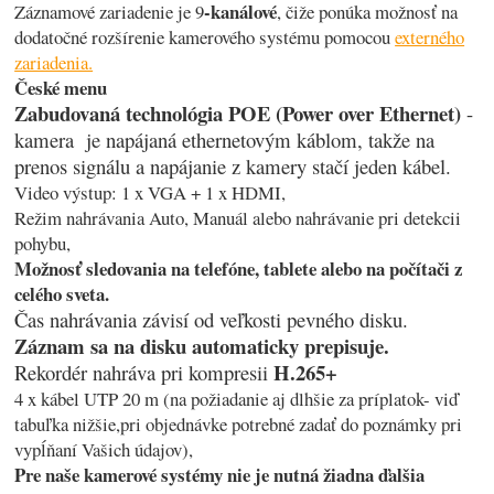
-kanálové
Záznamové zariadenie je 9
, čiže ponúka možnosť na
dodatočné rozšírenie kamerového systému pomocou
externého
zariadenia.
České menu
Zabudovaná technológia POE (Power over Ethernet)
-
kamera je napájaná ethernetovým káblom, takže na
prenos signálu a napájanie z kamery stačí jeden kábel.
Video výstup: 1 x VGA + 1 x HDMI,
Režim nahrávania Auto, Manuál alebo nahrávanie pri detekcii
pohybu,
Možnosť sledovania na telefóne, tablete alebo na počítači z
celého sveta.
Čas nahrávania závisí od veľkosti pevného disku.
Záznam sa na disku automaticky prepisuje.
H.265+
Rekordér nahráva pri kompresii
4 x kábel UTP 20 m (na požiadanie aj dlhšie za príplatok- viď
tabuľka nižšie,pri objednávke potrebné zadať do poznámky pri
vypĺňaní Vašich údajov),
Pre naše kamerové systémy nie je nutná žiadna ďalšia