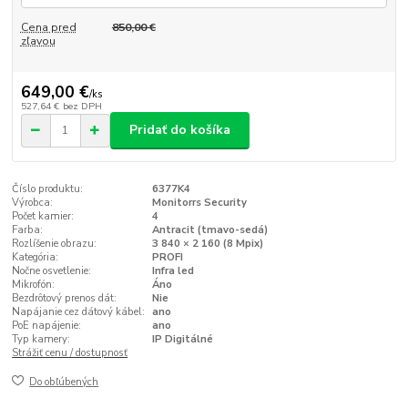
Cena pred
850,00 €
zľavou
649,00 €
/
ks
527,64 €
bez DPH
Pridať do košíka
Číslo produktu:
6377K4
Výrobca:
Monitorrs Security
Počet kamier:
4
Farba:
Antracit (tmavo-sedá)
Rozlíšenie obrazu:
3 840 × 2 160 (8 Mpix)
Kategória:
PROFI
Nočne osvetlenie:
Infra led
Mikrofón:
Áno
Bezdrôtový prenos dát:
Nie
Napájanie cez dátový kábel:
ano
PoE napájenie:
ano
Typ kamery:
IP Digitálné
Strážiť cenu / dostupnosť
Do obľúbených