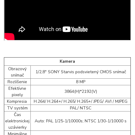
Kamera
Obrazový
1/2,8" SONY Starvis podsvietený CMOS snímač
snímač
Rozlíšenie
8 MP
Efektívne
3864(H)*2192(V)
pixely
Kompresia
H.264/ H.264+/ H.265/ H.265+/ JPEG/ AVI / MJPEG
TV systém
PAL/ NTSC
Čas
elektronickej
Auto: PAL 1/25-1/10000s; NTSC 1/30-1/10000 s
uzávierky
Minimálne