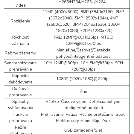
H265/H264/H265+/H264+
videa
12MP (4000x3000), 8MP (3840x2160), 6MP
(3072x2048), 5MP (2592x1944), 4MP
Rozlíšenie
(2688x1520), 3MP (2048x1536), 1080P
(1920x1080), 720P (1280x720)
Rýchlosť
PAL: 12MP@6CHx25fps, NTSC:
záznamu
12MP@6CHx30fps
Manuálne/Časovač/Detekcia
Režimy záznamu
pohybu/Inteligentné udalosti
Synchronizované
1CH 12MP@30fps, 1CH 8MP@30fps, 9CH
prehrávanie
720P@30fps
Kapacita
1080P (1920x1080)@210fps
dekódovania
Diaľkové
Áno
prehrávanie
Spôsoby
Všetko, Časové video, Detekcia pohybu,
vyhľadávania
Inteligentné udalosti
Funkcie
Prehrávanie, Pauza, Rýchle pretáčanie, Späť,
prehrávania
Elektronický zoom, Klip, Zvuk
Režim
USB zariadenie/Sieť
zálohovania